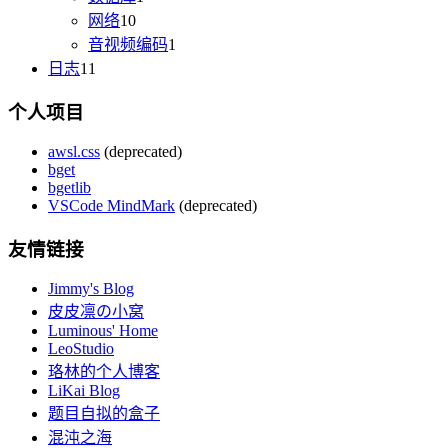
网络
10
音视频编码
1
日志
11
个人项目
awsl.css
(deprecated)
bget
bgetlib
VSCode MindMark
(deprecated)
友情链接
Jimmy's Blog
皮皮凛の小窝
Luminous' Home
LeoStudio
珞林的个人博客
LiKai Blog
题目自拟的盒子
混沌之海