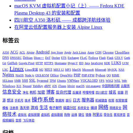
macOS KVM 虚拟机配置小记（上）—— Fedora KDE
Plasma Desktop 43 的安装和配置
四川航空 A350 洛杉矶 —— 成都跨洋航线体验
在阿里云低配置服务器上安装 Alpine Linux
标签云
Android
ACG
Chrome
Cloudflare
A350
ACL
Alpine
App Store
Apple
Arch Linux
Azure
CDN
DNS
Debian
Fedora
DNSSEC
Dism++
DoT
Docker
ETS
Exchange
FLoC
Flash
Flask
GTA V
Geek
LUKS
GitHub
Git
Google Pixel
HTTP
HTTPS
Hostname
Hyper-V
ID3
Java
JavaScript
KDE
LVM
Linux
MIUI
LXC
Linux安装
M2
MIUI 12
MP3
MacOS
Microsoft
Minecraft
MySQL
NAS
Nginx
PHP
Office
OpenWrt
Python
NixOS
Node.js
OSX-KVM
PHP-FPM
QQ
RIME
SSL
SSH
Systemd
VMWare
VOCALOID
SELinux
SMB
TPM
Ubuntu
VPS
WSGI
WSL
Web
Windows
X11
Xposed
YubiKey
eBPF
iOS
iTunes
libvirt
macOS
virt-manager
中国网络问题
云服务
信息安全
博客
加密
反向代理
域名
刷机
开
净化
反编译
哔哩哔哩
四川航空
容器
操作系统
服务器
日志
源
想法
手机号
技术
数据库
旅行
机械键盘
权限
权限管理
网络
网
生活
游戏
洛天依
电子邮件
磁盘分区
编译
模板
注册表
系统安全
网络安全
络技术
阿里云
虚拟化
虚拟按键
虚拟机
虚拟歌姬
购物
运维
键位
镜像
零信任
雾凇拼音
音
视频编码
音频
飞行体验
归档