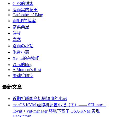
ClF3的博客
暗雨冥的花田
Catfootbeats' Blog
羽毛P的博客
茶栗栗屋
涛叔
寒寒
洛雨の小站
米露小窝
Xe_iu的杂物间
混元的blog
A Moment's Rest
凝眸绘晴空
最新文章
近期折腾国产机械键盘的小记
macOS KVM 虚拟机配置小记（下）—— SELinux +
libvirt + virt-manager 环境下基于 OSX-KVM 实现
Hackintosh