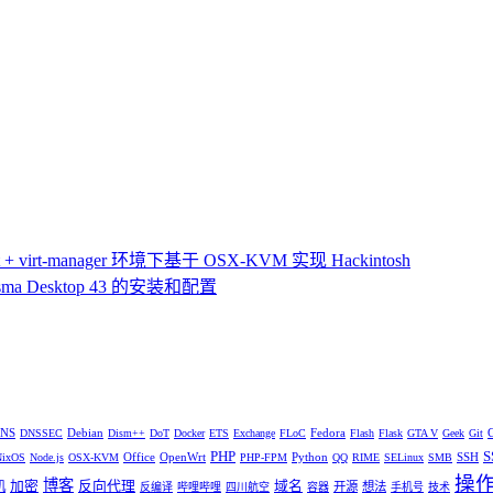
 virt-manager 环境下基于 OSX-KVM 实现 Hackintosh
ma Desktop 43 的安装和配置
NS
Debian
Fedora
DNSSEC
Dism++
DoT
Docker
ETS
Exchange
FLoC
Flash
Flask
GTA V
Geek
Git
PHP
S
Office
OpenWrt
Python
SSH
NixOS
Node.js
OSX-KVM
PHP-FPM
QQ
RIME
SELinux
SMB
操
博客
加密
反向代理
域名
机
开源
想法
反编译
哔哩哔哩
四川航空
容器
手机号
技术