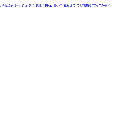
阿里云
机
虚拟歌姬
购物
运维
键位
镜像
零信任
雾凇拼音
音视频编码
音频
飞行体验