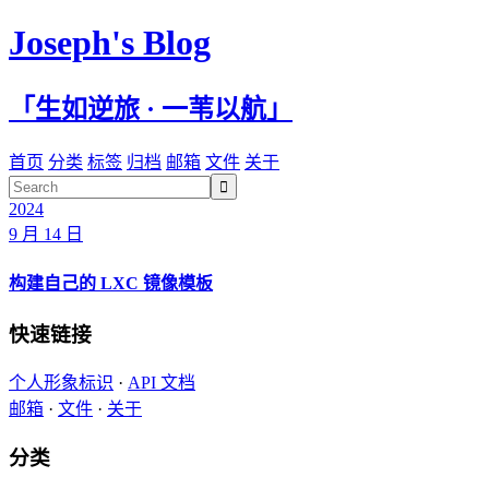
Joseph's Blog
「生如逆旅 · 一苇以航」
首页
分类
标签
归档
邮箱
文件
关于

2024
9 月 14 日
构建自己的 LXC 镜像模板
快速链接
个人形象标识
·
API 文档
邮箱
·
文件
·
关于
分类