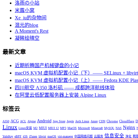
洛雨の小站
米露小窝
Xe_iu的杂物间
混元的blog
A Moment's Rest
凝眸绘晴空
最新文章
近期折腾国产机械键盘的小记
macOS KVM 虚拟机配置小记（下）—— SELinux + libvirt +
macOS KVM 虚拟机配置小记（上）—— Fedora KDE Plas
四川航空 A350 洛杉矶 —— 成都跨洋航线体验
在阿里云低配置服务器上安装 Alpine Linux
标签云
Android
ACG
Chrome
Cloudflare
D
A350
ACL
Alpine
App Store
Apple
Arch Linux
Azure
CDN
Linux
Nginx
MIUI
Linux安装
M2
MIUI 12
MP3
MacOS
Microsoft
Minecraft
MySQL
NAS
信息安全
刷
YubiKey
eBPF
iOS
iTunes
libvirt
macOS
virt-manager
中国网络问题
云服务
净化