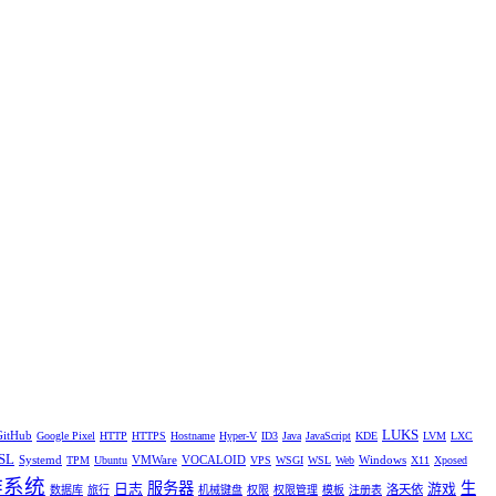
LUKS
GitHub
Google Pixel
HTTP
HTTPS
Hostname
Hyper-V
ID3
Java
JavaScript
KDE
LVM
LXC
SL
Systemd
VMWare
VOCALOID
Windows
TPM
Ubuntu
VPS
WSGI
WSL
Web
X11
Xposed
作系统
服务器
生
日志
游戏
洛天依
数据库
旅行
机械键盘
权限
权限管理
模板
注册表