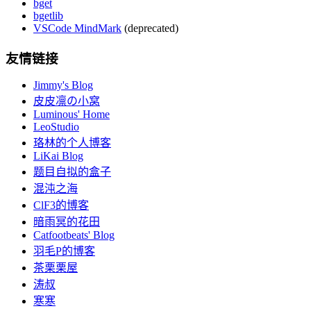
bget
bgetlib
VSCode MindMark
(deprecated)
友情链接
Jimmy's Blog
皮皮凛の小窝
Luminous' Home
LeoStudio
珞林的个人博客
LiKai Blog
题目自拟的盒子
混沌之海
ClF3的博客
暗雨冥的花田
Catfootbeats' Blog
羽毛P的博客
茶栗栗屋
涛叔
寒寒