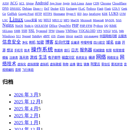
Android
ACG
Chrome
Cloudflare
A350
ACL
Alpine
App Store
Apple
Arch Linux
Azure
CDN
DNS
Debian
Fedora
DNSSEC
Dism++
DoT
Docker
ETS
Exchange
FLoC
Flash
Flask
GTA V
Geek
LUKS
GitHub
Git
Google Pixel
HTTP
HTTPS
Hostname
Hyper-V
ID3
Java
JavaScript
KDE
LVM
Linux
MIUI
LXC
Linux安装
M2
MIUI 12
MP3
MacOS
Microsoft
Minecraft
MySQL
NAS
Nginx
PHP
Office
OpenWrt
Python
NixOS
Node.js
OSX-KVM
PHP-FPM
QQ
RIME
SSL
SSH
Systemd
VMWare
VOCALOID
SELinux
SMB
TPM
Ubuntu
VPS
WSGI
WSL
Web
Windows
X11
Xposed
YubiKey
eBPF
iOS
iTunes
libvirt
macOS
virt-manager
中国网络问题
云服务
信息安全
博客
加密
反向代理
域名
刷机
开
净化
反编译
哔哩哔哩
四川航空
容器
操作系统
服务器
日志
源
想法
手机号
技术
数据库
旅行
机械键盘
权限
权限管理
网络
网
生活
游戏
洛天依
电子邮件
磁盘分区
编译
模板
注册表
系统安全
网络安全
络技术
阿里云
虚拟化
虚拟按键
虚拟机
虚拟歌姬
购物
运维
键位
镜像
零信任
雾凇拼音
音
视频编码
音频
飞行体验
归档
2026 年 3 月
3
2025 年 12 月
1
2025 年 4 月
5
2025 年 2 月
1
2025 年 1 月
1
2024 年 12 月
1