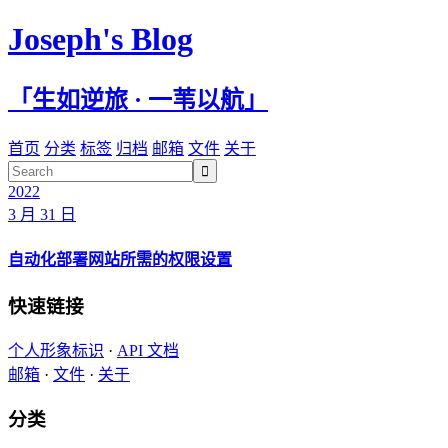
Joseph's Blog
「生如逆旅 · 一苇以航」
首页
分类
标签
归档
邮箱
文件
关于

2022
3 月 31 日
自动化部署网站所需的权限设置
快速链接
个人形象标识
·
API 文档
邮箱
·
文件
·
关于
分类