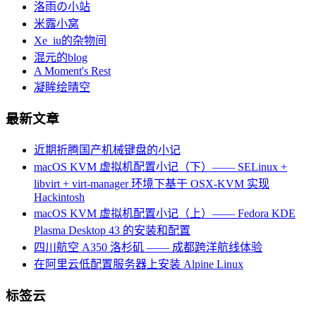
洛雨の小站
米露小窝
Xe_iu的杂物间
混元的blog
A Moment's Rest
凝眸绘晴空
最新文章
近期折腾国产机械键盘的小记
macOS KVM 虚拟机配置小记（下）—— SELinux +
libvirt + virt-manager 环境下基于 OSX-KVM 实现
Hackintosh
macOS KVM 虚拟机配置小记（上）—— Fedora KDE
Plasma Desktop 43 的安装和配置
四川航空 A350 洛杉矶 —— 成都跨洋航线体验
在阿里云低配置服务器上安装 Alpine Linux
标签云