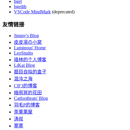
bget
bgetlib
VSCode MindMark
(deprecated)
友情链接
Jimmy's Blog
皮皮凛の小窝
Luminous' Home
LeoStudio
珞林的个人博客
LiKai Blog
题目自拟的盒子
混沌之海
ClF3的博客
暗雨冥的花田
Catfootbeats' Blog
羽毛P的博客
茶栗栗屋
涛叔
寒寒