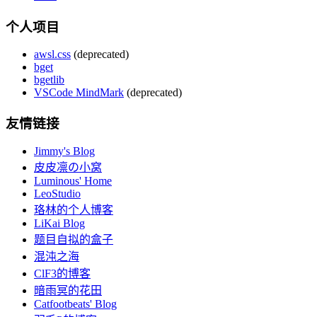
个人项目
awsl.css
(deprecated)
bget
bgetlib
VSCode MindMark
(deprecated)
友情链接
Jimmy's Blog
皮皮凛の小窝
Luminous' Home
LeoStudio
珞林的个人博客
LiKai Blog
题目自拟的盒子
混沌之海
ClF3的博客
暗雨冥的花田
Catfootbeats' Blog