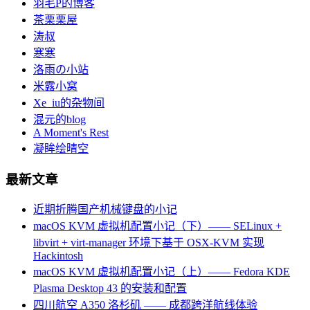
羽毛P的博客
茶栗栗屋
涛叔
寒寒
洛雨の小站
米露小窝
Xe_iu的杂物间
混元的blog
A Moment's Rest
凝眸绘晴空
最新文章
近期折腾国产机械键盘的小记
macOS KVM 虚拟机配置小记（下）—— SELinux +
libvirt + virt-manager 环境下基于 OSX-KVM 实现
Hackintosh
macOS KVM 虚拟机配置小记（上）—— Fedora KDE
Plasma Desktop 43 的安装和配置
四川航空 A350 洛杉矶 —— 成都跨洋航线体验