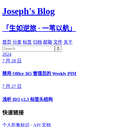
Joseph's Blog
「生如逆旅 · 一苇以航」
首页
分类
标签
归档
邮箱
文件
关于

2024
7 月 28 日
禁用 Office 365 管理员的 Weekly PIM
7 月 27 日
浅析 ID3 v2.3 标签头结构
快速链接
个人形象标识
·
API 文档