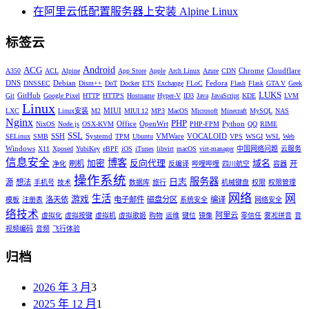
在阿里云低配置服务器上安装 Alpine Linux
标签云
Android
ACG
Chrome
Cloudflare
A350
ACL
Alpine
App Store
Apple
Arch Linux
Azure
CDN
DNS
Debian
Fedora
DNSSEC
Dism++
DoT
Docker
ETS
Exchange
FLoC
Flash
Flask
GTA V
Geek
LUKS
GitHub
Git
Google Pixel
HTTP
HTTPS
Hostname
Hyper-V
ID3
Java
JavaScript
KDE
LVM
Linux
MIUI
LXC
Linux安装
M2
MIUI 12
MP3
MacOS
Microsoft
Minecraft
MySQL
NAS
Nginx
PHP
Office
OpenWrt
Python
NixOS
Node.js
OSX-KVM
PHP-FPM
QQ
RIME
SSL
SSH
Systemd
VMWare
VOCALOID
SELinux
SMB
TPM
Ubuntu
VPS
WSGI
WSL
Web
Windows
X11
Xposed
YubiKey
eBPF
iOS
iTunes
libvirt
macOS
virt-manager
中国网络问题
云服务
信息安全
博客
加密
反向代理
域名
刷机
开
净化
反编译
哔哩哔哩
四川航空
容器
操作系统
服务器
日志
源
想法
手机号
技术
数据库
旅行
机械键盘
权限
权限管理
网络
网
生活
游戏
洛天依
电子邮件
磁盘分区
编译
模板
注册表
系统安全
网络安全
络技术
阿里云
虚拟化
虚拟按键
虚拟机
虚拟歌姬
购物
运维
键位
镜像
零信任
雾凇拼音
音
视频编码
音频
飞行体验
归档
2026 年 3 月
3
2025 年 12 月
1