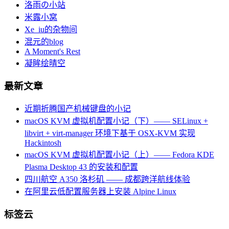
洛雨の小站
米露小窝
Xe_iu的杂物间
混元的blog
A Moment's Rest
凝眸绘晴空
最新文章
近期折腾国产机械键盘的小记
macOS KVM 虚拟机配置小记（下）—— SELinux +
libvirt + virt-manager 环境下基于 OSX-KVM 实现
Hackintosh
macOS KVM 虚拟机配置小记（上）—— Fedora KDE
Plasma Desktop 43 的安装和配置
四川航空 A350 洛杉矶 —— 成都跨洋航线体验
在阿里云低配置服务器上安装 Alpine Linux
标签云