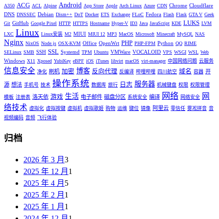
Android
ACG
Chrome
Cloudflare
A350
ACL
Alpine
App Store
Apple
Arch Linux
Azure
CDN
DNS
Debian
Fedora
DNSSEC
Dism++
DoT
Docker
ETS
Exchange
FLoC
Flash
Flask
GTA V
Geek
LUKS
GitHub
Git
Google Pixel
HTTP
HTTPS
Hostname
Hyper-V
ID3
Java
JavaScript
KDE
LVM
Linux
MIUI
LXC
Linux安装
M2
MIUI 12
MP3
MacOS
Microsoft
Minecraft
MySQL
NAS
Nginx
PHP
Office
OpenWrt
Python
NixOS
Node.js
OSX-KVM
PHP-FPM
QQ
RIME
SSL
SSH
Systemd
VMWare
VOCALOID
SELinux
SMB
TPM
Ubuntu
VPS
WSGI
WSL
Web
Windows
X11
Xposed
YubiKey
eBPF
iOS
iTunes
libvirt
macOS
virt-manager
中国网络问题
云服务
信息安全
博客
加密
反向代理
域名
刷机
开
净化
反编译
哔哩哔哩
四川航空
容器
操作系统
服务器
日志
源
想法
手机号
技术
数据库
旅行
机械键盘
权限
权限管理
网络
网
生活
游戏
洛天依
电子邮件
磁盘分区
编译
模板
注册表
系统安全
网络安全
络技术
阿里云
虚拟化
虚拟按键
虚拟机
虚拟歌姬
购物
运维
键位
镜像
零信任
雾凇拼音
音
视频编码
音频
飞行体验
归档
2026 年 3 月
3
2025 年 12 月
1
2025 年 4 月
5
2025 年 2 月
1
2025 年 1 月
1
2024 年 12 月
1