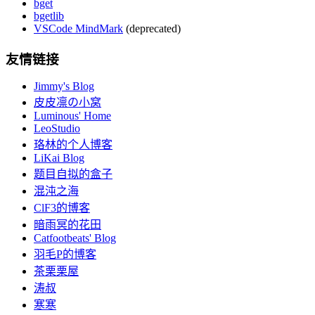
bget
bgetlib
VSCode MindMark
(deprecated)
友情链接
Jimmy's Blog
皮皮凛の小窝
Luminous' Home
LeoStudio
珞林的个人博客
LiKai Blog
题目自拟的盒子
混沌之海
ClF3的博客
暗雨冥的花田
Catfootbeats' Blog
羽毛P的博客
茶栗栗屋
涛叔
寒寒