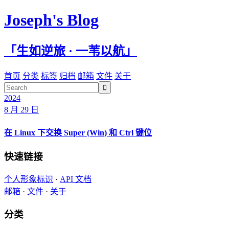
Joseph's Blog
「生如逆旅 · 一苇以航」
首页
分类
标签
归档
邮箱
文件
关于

2024
8 月 29 日
在 Linux 下交换 Super (Win) 和 Ctrl 键位
快速链接
个人形象标识
·
API 文档
邮箱
·
文件
·
关于
分类