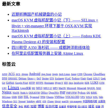
最新文章
近期折腾国产机械键盘的小记
macOS KVM 虚拟机配置小记（下）—— SELinux +
libvirt + virt-manager 环境下基于 OSX-KVM 实现
Hackintosh
macOS KVM 虚拟机配置小记（上）—— Fedora KDE
Plasma Desktop 43 的安装和配置
四川航空 A350 洛杉矶 —— 成都跨洋航线体验
在阿里云低配置服务器上安装 Alpine Linux
标签云
Android
ACG
Chrome
Cloudflare
A350
ACL
Alpine
App Store
Apple
Arch Linux
Azure
CDN
DNS
Debian
Fedora
DNSSEC
Dism++
DoT
Docker
ETS
Exchange
FLoC
Flash
Flask
GTA V
Geek
LUKS
GitHub
Git
Google Pixel
HTTP
HTTPS
Hostname
Hyper-V
ID3
Java
JavaScript
KDE
LVM
Linux
MIUI
LXC
Linux安装
M2
MIUI 12
MP3
MacOS
Microsoft
Minecraft
MySQL
NAS
Nginx
PHP
Office
OpenWrt
Python
NixOS
Node.js
OSX-KVM
PHP-FPM
QQ
RIME
SSL
SSH
Systemd
VMWare
VOCALOID
SELinux
SMB
TPM
Ubuntu
VPS
WSGI
WSL
Web
Windows
X11
Xposed
YubiKey
eBPF
iOS
iTunes
libvirt
macOS
virt-manager
中国网络问题
云服务
信息安全
博客
加密
反向代理
域名
刷机
开
净化
反编译
哔哩哔哩
四川航空
容器