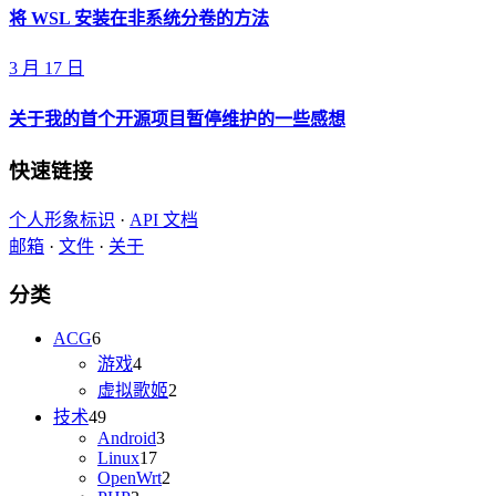
将 WSL 安装在非系统分卷的方法
3 月 17 日
关于我的首个开源项目暂停维护的一些感想
快速链接
个人形象标识
·
API 文档
邮箱
·
文件
·
关于
分类
ACG
6
游戏
4
虚拟歌姬
2
技术
49
Android
3
Linux
17
OpenWrt
2