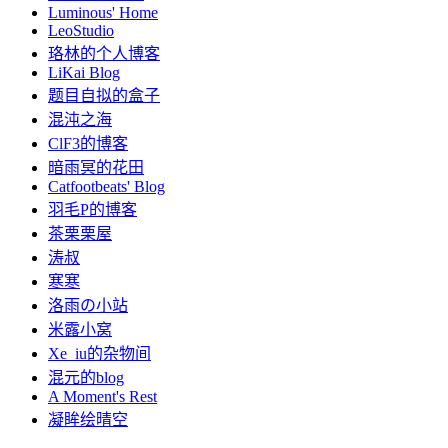
Luminous' Home
LeoStudio
珞林的个人博客
LiKai Blog
题目自拟的盒子
混沌之海
ClF3的博客
暗雨冥的花田
Catfootbeats' Blog
羽毛P的博客
茶栗栗屋
涛叔
寒寒
洛雨の小站
米露小窝
Xe_iu的杂物间
混元的blog
A Moment's Rest
凝眸绘晴空