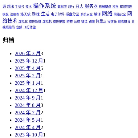
操作系统
服务器
日志
源
想法
手机号
技术
数据库
旅行
机械键盘
权限
权限管理
网络
网
生活
游戏
洛天依
电子邮件
磁盘分区
编译
模板
注册表
系统安全
网络安全
络技术
阿里云
虚拟化
虚拟按键
虚拟机
虚拟歌姬
购物
运维
键位
镜像
零信任
雾凇拼音
音
视频编码
音频
飞行体验
归档
2026 年 3 月
3
2025 年 12 月
1
2025 年 4 月
5
2025 年 2 月
1
2025 年 1 月
1
2024 年 12 月
1
2024 年 9 月
1
2024 年 8 月
3
2024 年 7 月
2
2024 年 5 月
1
2024 年 4 月
2
2023 年 10 月
1