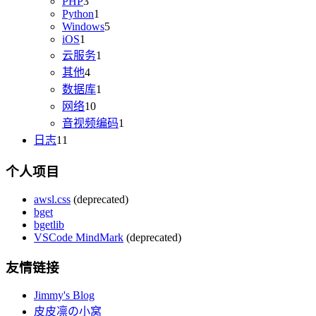
PHP
3
Python
1
Windows
5
iOS
1
云服务
1
其他
4
数据库
1
网络
10
音视频编码
1
日志
11
个人项目
awsl.css
(deprecated)
bget
bgetlib
VSCode MindMark
(deprecated)
友情链接
Jimmy's Blog
皮皮凛の小窝