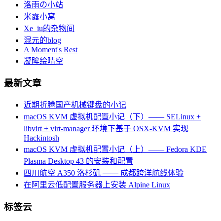
洛雨の小站
米露小窝
Xe_iu的杂物间
混元的blog
A Moment's Rest
凝眸绘晴空
最新文章
近期折腾国产机械键盘的小记
macOS KVM 虚拟机配置小记（下）—— SELinux +
libvirt + virt-manager 环境下基于 OSX-KVM 实现
Hackintosh
macOS KVM 虚拟机配置小记（上）—— Fedora KDE
Plasma Desktop 43 的安装和配置
四川航空 A350 洛杉矶 —— 成都跨洋航线体验
在阿里云低配置服务器上安装 Alpine Linux
标签云