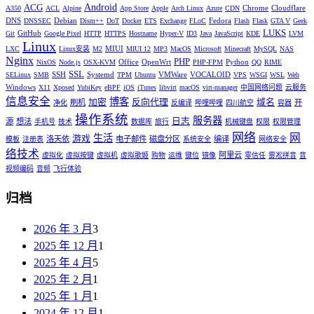
Android
ACG
Chrome
Cloudflare
A350
ACL
Alpine
App Store
Apple
Arch Linux
Azure
CDN
DNS
Debian
Fedora
DNSSEC
Dism++
DoT
Docker
ETS
Exchange
FLoC
Flash
Flask
GTA V
Geek
LUKS
GitHub
Git
Google Pixel
HTTP
HTTPS
Hostname
Hyper-V
ID3
Java
JavaScript
KDE
LVM
Linux
MIUI
LXC
Linux安装
M2
MIUI 12
MP3
MacOS
Microsoft
Minecraft
MySQL
NAS
Nginx
PHP
Office
OpenWrt
Python
NixOS
Node.js
OSX-KVM
PHP-FPM
QQ
RIME
SSL
SSH
Systemd
VMWare
VOCALOID
SELinux
SMB
TPM
Ubuntu
VPS
WSGI
WSL
Web
Windows
X11
Xposed
YubiKey
eBPF
iOS
iTunes
libvirt
macOS
virt-manager
中国网络问题
云服务
信息安全
博客
加密
反向代理
域名
刷机
开
净化
反编译
哔哩哔哩
四川航空
容器
操作系统
服务器
日志
源
想法
手机号
技术
数据库
旅行
机械键盘
权限
权限管理
网络
网
生活
游戏
洛天依
电子邮件
磁盘分区
编译
模板
注册表
系统安全
网络安全
络技术
阿里云
虚拟化
虚拟按键
虚拟机
虚拟歌姬
购物
运维
键位
镜像
零信任
雾凇拼音
音
视频编码
音频
飞行体验
归档
2026 年 3 月
3
2025 年 12 月
1
2025 年 4 月
5
2025 年 2 月
1
2025 年 1 月
1
2024 年 12 月
1