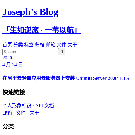
Joseph's Blog
「生如逆旅 · 一苇以航」
首页
分类
标签
归档
邮箱
文件
关于

2020
4 月 24 日
在阿里云轻量应用云服务器上安装 Ubuntu Server 20.04 LTS
快速链接
个人形象标识
·
API 文档
邮箱
·
文件
·
关于
分类