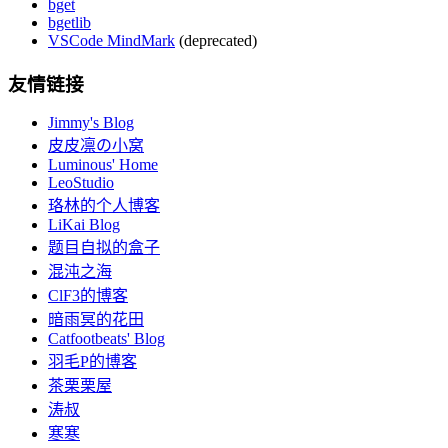
bget
bgetlib
VSCode MindMark
(deprecated)
友情链接
Jimmy's Blog
皮皮凛の小窝
Luminous' Home
LeoStudio
珞林的个人博客
LiKai Blog
题目自拟的盒子
混沌之海
ClF3的博客
暗雨冥的花田
Catfootbeats' Blog
羽毛P的博客
茶栗栗屋
涛叔
寒寒