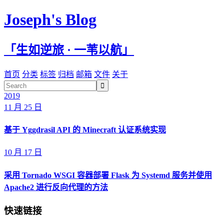
Joseph's Blog
「生如逆旅 · 一苇以航」
首页
分类
标签
归档
邮箱
文件
关于

2019
11 月 25 日
基于 Yggdrasil API 的 Minecraft 认证系统实现
10 月 17 日
采用 Tornado WSGI 容器部署 Flask 为 Systemd 服务并使用
Apache2 进行反向代理的方法
快速链接