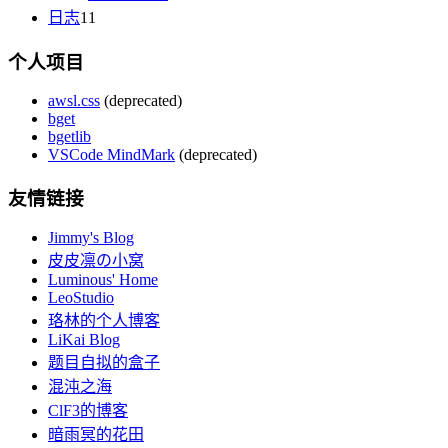
日志
11
个人项目
awsl.css
(deprecated)
bget
bgetlib
VSCode MindMark
(deprecated)
友情链接
Jimmy's Blog
皮皮凛の小窝
Luminous' Home
LeoStudio
珞林的个人博客
LiKai Blog
题目自拟的盒子
混沌之海
ClF3的博客
暗雨冥的花田