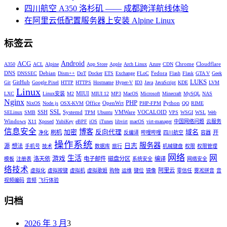
四川航空 A350 洛杉矶 —— 成都跨洋航线体验
在阿里云低配置服务器上安装 Alpine Linux
标签云
Android
ACG
Chrome
Cloudflare
A350
ACL
Alpine
App Store
Apple
Arch Linux
Azure
CDN
DNS
Debian
Fedora
DNSSEC
Dism++
DoT
Docker
ETS
Exchange
FLoC
Flash
Flask
GTA V
Geek
LUKS
GitHub
Git
Google Pixel
HTTP
HTTPS
Hostname
Hyper-V
ID3
Java
JavaScript
KDE
LVM
Linux
MIUI
LXC
Linux安装
M2
MIUI 12
MP3
MacOS
Microsoft
Minecraft
MySQL
NAS
Nginx
PHP
Office
OpenWrt
Python
NixOS
Node.js
OSX-KVM
PHP-FPM
QQ
RIME
SSL
SSH
Systemd
VMWare
VOCALOID
SELinux
SMB
TPM
Ubuntu
VPS
WSGI
WSL
Web
Windows
X11
Xposed
YubiKey
eBPF
iOS
iTunes
libvirt
macOS
virt-manager
中国网络问题
云服务
信息安全
博客
加密
反向代理
域名
刷机
开
净化
反编译
哔哩哔哩
四川航空
容器
操作系统
服务器
日志
源
想法
手机号
技术
数据库
旅行
机械键盘
权限
权限管理
网络
网
生活
游戏
洛天依
电子邮件
磁盘分区
编译
模板
注册表
系统安全
网络安全
络技术
阿里云
虚拟化
虚拟按键
虚拟机
虚拟歌姬
购物
运维
键位
镜像
零信任
雾凇拼音
音
视频编码
音频
飞行体验
归档
2026 年 3 月
3