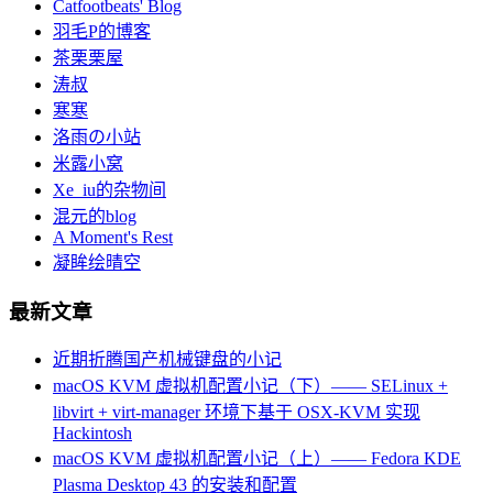
Catfootbeats' Blog
羽毛P的博客
茶栗栗屋
涛叔
寒寒
洛雨の小站
米露小窝
Xe_iu的杂物间
混元的blog
A Moment's Rest
凝眸绘晴空
最新文章
近期折腾国产机械键盘的小记
macOS KVM 虚拟机配置小记（下）—— SELinux +
libvirt + virt-manager 环境下基于 OSX-KVM 实现
Hackintosh
macOS KVM 虚拟机配置小记（上）—— Fedora KDE
Plasma Desktop 43 的安装和配置