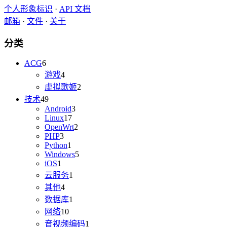
个人形象标识
·
API 文档
邮箱
·
文件
·
关于
分类
ACG
6
游戏
4
虚拟歌姬
2
技术
49
Android
3
Linux
17
OpenWrt
2
PHP
3
Python
1
Windows
5
iOS
1
云服务
1
其他
4
数据库
1
网络
10
音视频编码
1