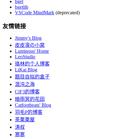
bget
bgetlib
VSCode MindMark
(deprecated)
友情链接
Jimmy's Blog
皮皮凛の小窝
Luminous' Home
LeoStudio
珞林的个人博客
LiKai Blog
题目自拟的盒子
混沌之海
ClF3的博客
暗雨冥的花田
Catfootbeats' Blog
羽毛P的博客
茶栗栗屋
涛叔
寒寒