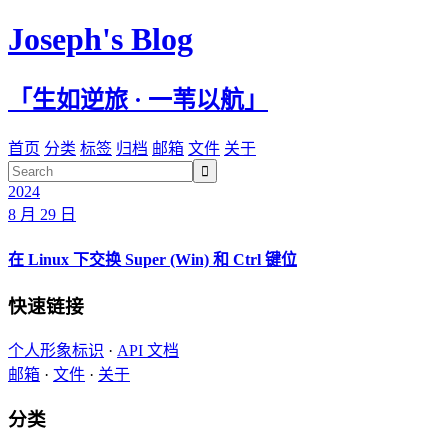
Joseph's Blog
「生如逆旅 · 一苇以航」
首页
分类
标签
归档
邮箱
文件
关于

2024
8 月 29 日
在 Linux 下交换 Super (Win) 和 Ctrl 键位
快速链接
个人形象标识
·
API 文档
邮箱
·
文件
·
关于
分类