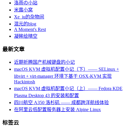
洛雨の小站
米露小窝
Xe_iu的杂物间
混元的blog
A Moment's Rest
凝眸绘晴空
最新文章
近期折腾国产机械键盘的小记
macOS KVM 虚拟机配置小记（下）—— SELinux +
libvirt + virt-manager 环境下基于 OSX-KVM 实现
Hackintosh
macOS KVM 虚拟机配置小记（上）—— Fedora KDE
Plasma Desktop 43 的安装和配置
四川航空 A350 洛杉矶 —— 成都跨洋航线体验
在阿里云低配置服务器上安装 Alpine Linux
标签云