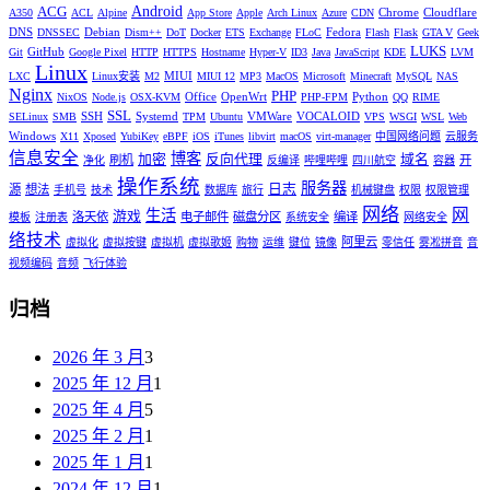
Android
ACG
Chrome
Cloudflare
A350
ACL
Alpine
App Store
Apple
Arch Linux
Azure
CDN
DNS
Debian
Fedora
DNSSEC
Dism++
DoT
Docker
ETS
Exchange
FLoC
Flash
Flask
GTA V
Geek
LUKS
GitHub
Git
Google Pixel
HTTP
HTTPS
Hostname
Hyper-V
ID3
Java
JavaScript
KDE
LVM
Linux
MIUI
LXC
Linux安装
M2
MIUI 12
MP3
MacOS
Microsoft
Minecraft
MySQL
NAS
Nginx
PHP
Office
OpenWrt
Python
NixOS
Node.js
OSX-KVM
PHP-FPM
QQ
RIME
SSL
SSH
Systemd
VMWare
VOCALOID
SELinux
SMB
TPM
Ubuntu
VPS
WSGI
WSL
Web
Windows
X11
Xposed
YubiKey
eBPF
iOS
iTunes
libvirt
macOS
virt-manager
中国网络问题
云服务
信息安全
博客
加密
反向代理
域名
刷机
开
净化
反编译
哔哩哔哩
四川航空
容器
操作系统
服务器
日志
源
想法
手机号
技术
数据库
旅行
机械键盘
权限
权限管理
网络
网
生活
游戏
洛天依
电子邮件
磁盘分区
编译
模板
注册表
系统安全
网络安全
络技术
阿里云
虚拟化
虚拟按键
虚拟机
虚拟歌姬
购物
运维
键位
镜像
零信任
雾凇拼音
音
视频编码
音频
飞行体验
归档
2026 年 3 月
3
2025 年 12 月
1
2025 年 4 月
5
2025 年 2 月
1
2025 年 1 月
1
2024 年 12 月
1