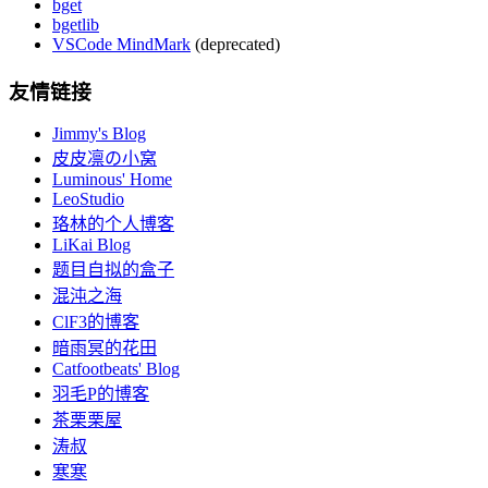
bget
bgetlib
VSCode MindMark
(deprecated)
友情链接
Jimmy's Blog
皮皮凛の小窝
Luminous' Home
LeoStudio
珞林的个人博客
LiKai Blog
题目自拟的盒子
混沌之海
ClF3的博客
暗雨冥的花田
Catfootbeats' Blog
羽毛P的博客
茶栗栗屋
涛叔
寒寒