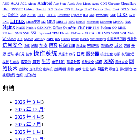
Android
ACG
Chrome
Cloudflare
A350
ACL
Alpine
App Store
Apple
Arch Linux
Azure
CDN
DNS
Debian
Fedora
DNSSEC
Dism++
DoT
Docker
ETS
Exchange
FLoC
Flash
Flask
GTA V
Geek
LUKS
GitHub
Git
Google Pixel
HTTP
HTTPS
Hostname
Hyper-V
ID3
Java
JavaScript
KDE
LVM
Linux
MIUI
LXC
Linux安装
M2
MIUI 12
MP3
MacOS
Microsoft
Minecraft
MySQL
NAS
Nginx
PHP
Office
OpenWrt
Python
NixOS
Node.js
OSX-KVM
PHP-FPM
QQ
RIME
SSL
SSH
Systemd
VMWare
VOCALOID
SELinux
SMB
TPM
Ubuntu
VPS
WSGI
WSL
Web
Windows
X11
Xposed
YubiKey
eBPF
iOS
iTunes
libvirt
macOS
virt-manager
中国网络问题
云服务
信息安全
博客
加密
反向代理
域名
刷机
开
净化
反编译
哔哩哔哩
四川航空
容器
操作系统
服务器
日志
源
想法
手机号
技术
数据库
旅行
机械键盘
权限
权限管理
网络
网
生活
游戏
洛天依
电子邮件
磁盘分区
编译
模板
注册表
系统安全
网络安全
络技术
阿里云
虚拟化
虚拟按键
虚拟机
虚拟歌姬
购物
运维
键位
镜像
零信任
雾凇拼音
音
视频编码
音频
飞行体验
归档
2026 年 3 月
3
2025 年 12 月
1
2025 年 4 月
5
2025 年 2 月
1
2025 年 1 月
1
2024 年 12 月
1