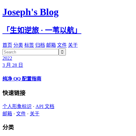
Joseph's Blog
「生如逆旅 · 一苇以航」
首页
分类
标签
归档
邮箱
文件
关于

2022
3 月 28 日
纯净 QQ 配置指南
快速链接
个人形象标识
·
API 文档
邮箱
·
文件
·
关于
分类