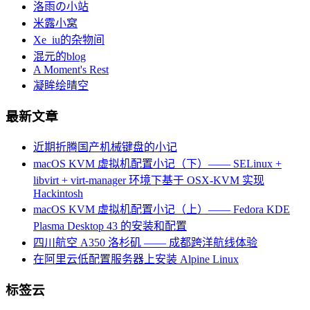
洛雨の小站
米露小窝
Xe_iu的杂物间
混元的blog
A Moment's Rest
凝眸绘晴空
最新文章
近期折腾国产机械键盘的小记
macOS KVM 虚拟机配置小记（下）—— SELinux +
libvirt + virt-manager 环境下基于 OSX-KVM 实现
Hackintosh
macOS KVM 虚拟机配置小记（上）—— Fedora KDE
Plasma Desktop 43 的安装和配置
四川航空 A350 洛杉矶 —— 成都跨洋航线体验
在阿里云低配置服务器上安装 Alpine Linux
标签云