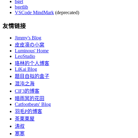
bget
bgetlib
VSCode MindMark
(deprecated)
友情链接
Jimmy's Blog
皮皮凛の小窝
Luminous' Home
LeoStudio
珞林的个人博客
LiKai Blog
题目自拟的盒子
混沌之海
ClF3的博客
暗雨冥的花田
Catfootbeats' Blog
羽毛P的博客
茶栗栗屋
涛叔
寒寒