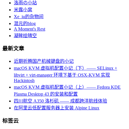
洛雨の小站
米露小窝
Xe_iu的杂物间
混元的blog
A Moment's Rest
凝眸绘晴空
最新文章
近期折腾国产机械键盘的小记
macOS KVM 虚拟机配置小记（下）—— SELinux +
libvirt + virt-manager 环境下基于 OSX-KVM 实现
Hackintosh
macOS KVM 虚拟机配置小记（上）—— Fedora KDE
Plasma Desktop 43 的安装和配置
四川航空 A350 洛杉矶 —— 成都跨洋航线体验
在阿里云低配置服务器上安装 Alpine Linux
标签云