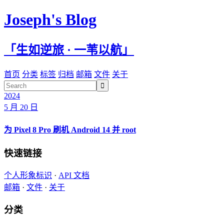
Joseph's Blog
「生如逆旅 · 一苇以航」
首页
分类
标签
归档
邮箱
文件
关于

2024
5 月 20 日
为 Pixel 8 Pro 刷机 Android 14 并 root
快速链接
个人形象标识
·
API 文档
邮箱
·
文件
·
关于
分类