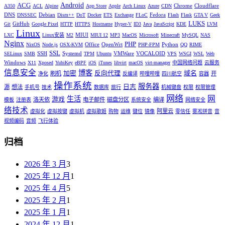
Android
ACG
Chrome
Cloudflare
A350
ACL
Alpine
App Store
Apple
Arch Linux
Azure
CDN
DNS
Debian
Fedora
DNSSEC
Dism++
DoT
Docker
ETS
Exchange
FLoC
Flash
Flask
GTA V
Geek
LUKS
GitHub
Git
Google Pixel
HTTP
HTTPS
Hostname
Hyper-V
ID3
Java
JavaScript
KDE
LVM
Linux
MIUI
LXC
Linux安装
M2
MIUI 12
MP3
MacOS
Microsoft
Minecraft
MySQL
NAS
Nginx
PHP
Office
OpenWrt
Python
NixOS
Node.js
OSX-KVM
PHP-FPM
QQ
RIME
SSL
SSH
Systemd
VMWare
VOCALOID
SELinux
SMB
TPM
Ubuntu
VPS
WSGI
WSL
Web
Windows
X11
Xposed
YubiKey
eBPF
iOS
iTunes
libvirt
macOS
virt-manager
中国网络问题
云服务
信息安全
博客
加密
反向代理
域名
刷机
开
净化
反编译
哔哩哔哩
四川航空
容器
操作系统
服务器
日志
源
想法
手机号
技术
数据库
旅行
机械键盘
权限
权限管理
网络
网
生活
游戏
洛天依
电子邮件
磁盘分区
编译
模板
注册表
系统安全
网络安全
络技术
阿里云
虚拟化
虚拟按键
虚拟机
虚拟歌姬
购物
运维
键位
镜像
零信任
雾凇拼音
音
视频编码
音频
飞行体验
归档
2026 年 3 月
3
2025 年 12 月
1
2025 年 4 月
5
2025 年 2 月
1
2025 年 1 月
1
2024 年 12 月
1