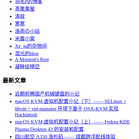
羽毛P的博客
茶栗栗屋
涛叔
寒寒
洛雨の小站
米露小窝
Xe_iu的杂物间
混元的blog
A Moment's Rest
凝眸绘晴空
最新文章
近期折腾国产机械键盘的小记
macOS KVM 虚拟机配置小记（下）—— SELinux +
libvirt + virt-manager 环境下基于 OSX-KVM 实现
Hackintosh
macOS KVM 虚拟机配置小记（上）—— Fedora KDE
Plasma Desktop 43 的安装和配置
四川航空 A350 洛杉矶 —— 成都跨洋航线体验