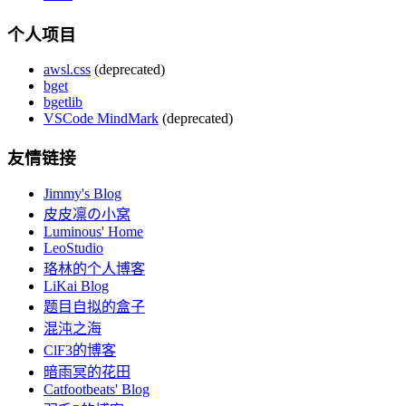
个人项目
awsl.css
(deprecated)
bget
bgetlib
VSCode MindMark
(deprecated)
友情链接
Jimmy's Blog
皮皮凛の小窝
Luminous' Home
LeoStudio
珞林的个人博客
LiKai Blog
题目自拟的盒子
混沌之海
ClF3的博客
暗雨冥的花田
Catfootbeats' Blog