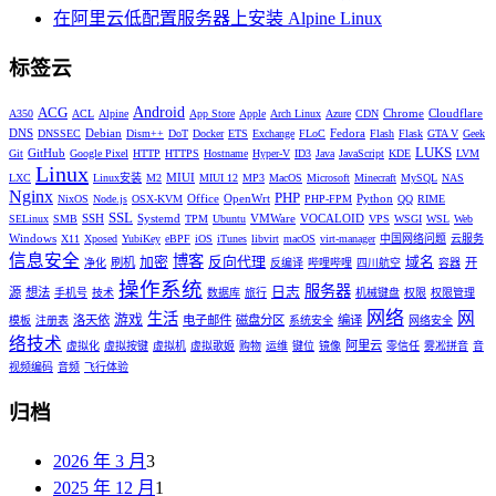
在阿里云低配置服务器上安装 Alpine Linux
标签云
Android
ACG
Chrome
Cloudflare
A350
ACL
Alpine
App Store
Apple
Arch Linux
Azure
CDN
DNS
Debian
Fedora
DNSSEC
Dism++
DoT
Docker
ETS
Exchange
FLoC
Flash
Flask
GTA V
Geek
LUKS
GitHub
Git
Google Pixel
HTTP
HTTPS
Hostname
Hyper-V
ID3
Java
JavaScript
KDE
LVM
Linux
MIUI
LXC
Linux安装
M2
MIUI 12
MP3
MacOS
Microsoft
Minecraft
MySQL
NAS
Nginx
PHP
Office
OpenWrt
Python
NixOS
Node.js
OSX-KVM
PHP-FPM
QQ
RIME
SSL
SSH
Systemd
VMWare
VOCALOID
SELinux
SMB
TPM
Ubuntu
VPS
WSGI
WSL
Web
Windows
X11
Xposed
YubiKey
eBPF
iOS
iTunes
libvirt
macOS
virt-manager
中国网络问题
云服务
信息安全
博客
加密
反向代理
域名
刷机
开
净化
反编译
哔哩哔哩
四川航空
容器
操作系统
服务器
日志
源
想法
手机号
技术
数据库
旅行
机械键盘
权限
权限管理
网络
网
生活
游戏
洛天依
电子邮件
磁盘分区
编译
模板
注册表
系统安全
网络安全
络技术
阿里云
虚拟化
虚拟按键
虚拟机
虚拟歌姬
购物
运维
键位
镜像
零信任
雾凇拼音
音
视频编码
音频
飞行体验
归档
2026 年 3 月
3
2025 年 12 月
1