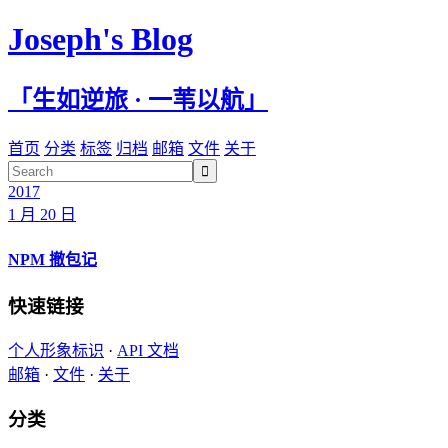
Joseph's Blog
「生如逆旅 · 一苇以航」
首页
分类
标签
归档
邮箱
文件
关于

2017
1 月 20 日
NPM 撤包记
快速链接
个人形象标识
·
API 文档
邮箱
·
文件
·
关于
分类