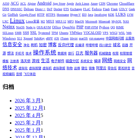
Android
ACG
Chrome
Cloudflare
A350
ACL
Alpine
App Store
Apple
Arch Linux
Azure
CDN
DNS
Debian
Fedora
DNSSEC
Dism++
DoT
Docker
ETS
Exchange
FLoC
Flash
Flask
GTA V
Geek
LUKS
GitHub
Git
Google Pixel
HTTP
HTTPS
Hostname
Hyper-V
ID3
Java
JavaScript
KDE
LVM
Linux
MIUI
LXC
Linux安装
M2
MIUI 12
MP3
MacOS
Microsoft
Minecraft
MySQL
NAS
Nginx
PHP
Office
OpenWrt
Python
NixOS
Node.js
OSX-KVM
PHP-FPM
QQ
RIME
SSL
SSH
Systemd
VMWare
VOCALOID
SELinux
SMB
TPM
Ubuntu
VPS
WSGI
WSL
Web
Windows
X11
Xposed
YubiKey
eBPF
iOS
iTunes
libvirt
macOS
virt-manager
中国网络问题
云服务
信息安全
博客
加密
反向代理
域名
刷机
开
净化
反编译
哔哩哔哩
四川航空
容器
操作系统
服务器
日志
源
想法
手机号
技术
数据库
旅行
机械键盘
权限
权限管理
网络
网
生活
游戏
洛天依
电子邮件
磁盘分区
编译
模板
注册表
系统安全
网络安全
络技术
阿里云
虚拟化
虚拟按键
虚拟机
虚拟歌姬
购物
运维
键位
镜像
零信任
雾凇拼音
音
视频编码
音频
飞行体验
归档
2026 年 3 月
3
2025 年 12 月
1
2025 年 4 月
5
2025 年 2 月
1
2025 年 1 月
1
2024 年 12 月
1