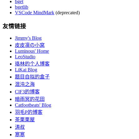
bget
bgetlib
VSCode MindMark
(deprecated)
友情链接
Jimmy's Blog
皮皮凛の小窝
Luminous' Home
LeoStudio
珞林的个人博客
LiKai Blog
题目自拟的盒子
混沌之海
ClF3的博客
暗雨冥的花田
Catfootbeats' Blog
羽毛P的博客
茶栗栗屋
涛叔
寒寒