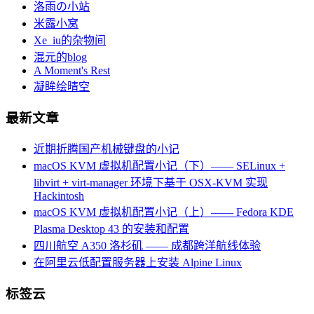
洛雨の小站
米露小窝
Xe_iu的杂物间
混元的blog
A Moment's Rest
凝眸绘晴空
最新文章
近期折腾国产机械键盘的小记
macOS KVM 虚拟机配置小记（下）—— SELinux +
libvirt + virt-manager 环境下基于 OSX-KVM 实现
Hackintosh
macOS KVM 虚拟机配置小记（上）—— Fedora KDE
Plasma Desktop 43 的安装和配置
四川航空 A350 洛杉矶 —— 成都跨洋航线体验
在阿里云低配置服务器上安装 Alpine Linux
标签云