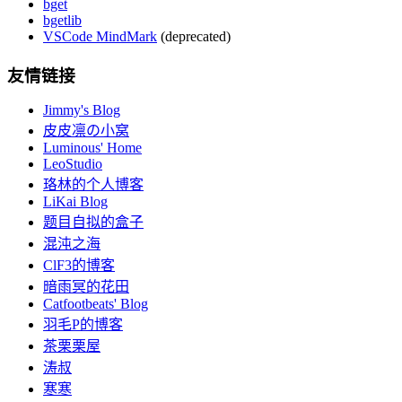
bget
bgetlib
VSCode MindMark
(deprecated)
友情链接
Jimmy's Blog
皮皮凛の小窝
Luminous' Home
LeoStudio
珞林的个人博客
LiKai Blog
题目自拟的盒子
混沌之海
ClF3的博客
暗雨冥的花田
Catfootbeats' Blog
羽毛P的博客
茶栗栗屋
涛叔
寒寒