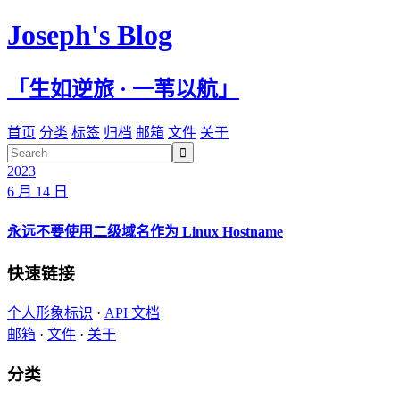
Joseph's Blog
「生如逆旅 · 一苇以航」
首页
分类
标签
归档
邮箱
文件
关于

2023
6 月 14 日
永远不要使用二级域名作为 Linux Hostname
快速链接
个人形象标识
·
API 文档
邮箱
·
文件
·
关于
分类