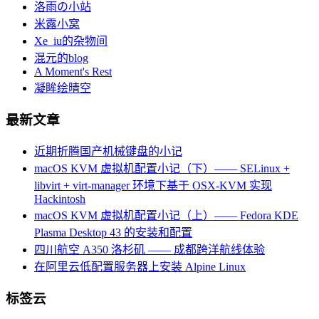
洛雨の小站
米露小窝
Xe_iu的杂物间
混元的blog
A Moment's Rest
凝眸绘晴空
最新文章
近期折腾国产机械键盘的小记
macOS KVM 虚拟机配置小记（下）—— SELinux +
libvirt + virt-manager 环境下基于 OSX-KVM 实现
Hackintosh
macOS KVM 虚拟机配置小记（上）—— Fedora KDE
Plasma Desktop 43 的安装和配置
四川航空 A350 洛杉矶 —— 成都跨洋航线体验
在阿里云低配置服务器上安装 Alpine Linux
标签云