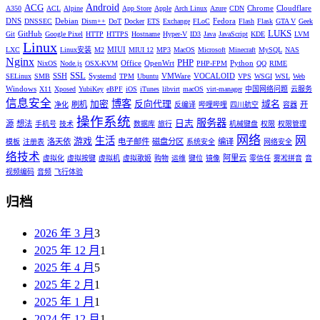
Android
ACG
Chrome
Cloudflare
A350
ACL
Alpine
App Store
Apple
Arch Linux
Azure
CDN
DNS
Debian
Fedora
DNSSEC
Dism++
DoT
Docker
ETS
Exchange
FLoC
Flash
Flask
GTA V
Geek
LUKS
GitHub
Git
Google Pixel
HTTP
HTTPS
Hostname
Hyper-V
ID3
Java
JavaScript
KDE
LVM
Linux
MIUI
LXC
Linux安装
M2
MIUI 12
MP3
MacOS
Microsoft
Minecraft
MySQL
NAS
Nginx
PHP
Office
OpenWrt
Python
NixOS
Node.js
OSX-KVM
PHP-FPM
QQ
RIME
SSL
SSH
Systemd
VMWare
VOCALOID
SELinux
SMB
TPM
Ubuntu
VPS
WSGI
WSL
Web
Windows
X11
Xposed
YubiKey
eBPF
iOS
iTunes
libvirt
macOS
virt-manager
中国网络问题
云服务
信息安全
博客
加密
反向代理
域名
刷机
开
净化
反编译
哔哩哔哩
四川航空
容器
操作系统
服务器
日志
源
想法
手机号
技术
数据库
旅行
机械键盘
权限
权限管理
网络
网
生活
游戏
洛天依
电子邮件
磁盘分区
编译
模板
注册表
系统安全
网络安全
络技术
阿里云
虚拟化
虚拟按键
虚拟机
虚拟歌姬
购物
运维
键位
镜像
零信任
雾凇拼音
音
视频编码
音频
飞行体验
归档
2026 年 3 月
3
2025 年 12 月
1
2025 年 4 月
5
2025 年 2 月
1
2025 年 1 月
1
2024 年 12 月
1