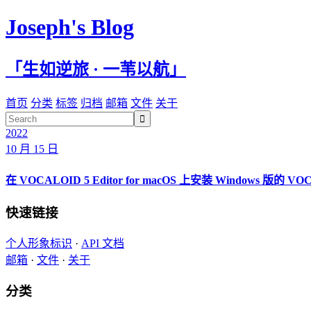
Joseph's Blog
「生如逆旅 · 一苇以航」
首页
分类
标签
归档
邮箱
文件
关于

2022
10 月 15 日
在 VOCALOID 5 Editor for macOS 上安装 Windows 版的 V
快速链接
个人形象标识
·
API 文档
邮箱
·
文件
·
关于
分类