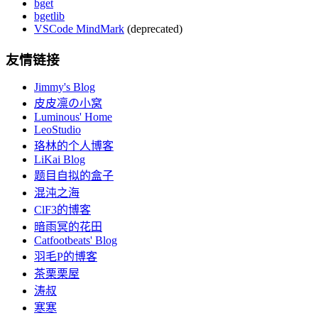
bget
bgetlib
VSCode MindMark
(deprecated)
友情链接
Jimmy's Blog
皮皮凛の小窝
Luminous' Home
LeoStudio
珞林的个人博客
LiKai Blog
题目自拟的盒子
混沌之海
ClF3的博客
暗雨冥的花田
Catfootbeats' Blog
羽毛P的博客
茶栗栗屋
涛叔
寒寒