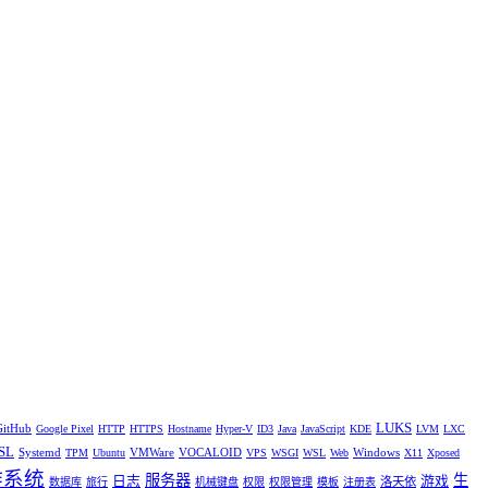
LUKS
GitHub
Google Pixel
HTTP
HTTPS
Hostname
Hyper-V
ID3
Java
JavaScript
KDE
LVM
LXC
SL
Systemd
VMWare
VOCALOID
Windows
TPM
Ubuntu
VPS
WSGI
WSL
Web
X11
Xposed
作系统
服务器
生
日志
游戏
洛天依
数据库
旅行
机械键盘
权限
权限管理
模板
注册表