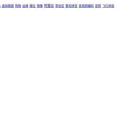
阿里云
机
虚拟歌姬
购物
运维
键位
镜像
零信任
雾凇拼音
音视频编码
音频
飞行体验