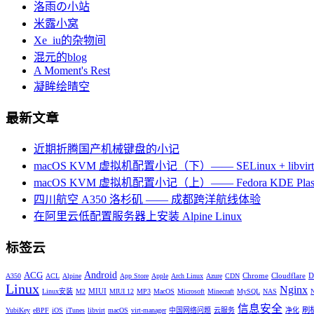
洛雨の小站
米露小窝
Xe_iu的杂物间
混元的blog
A Moment's Rest
凝眸绘晴空
最新文章
近期折腾国产机械键盘的小记
macOS KVM 虚拟机配置小记（下）—— SELinux + libvirt +
macOS KVM 虚拟机配置小记（上）—— Fedora KDE Plas
四川航空 A350 洛杉矶 —— 成都跨洋航线体验
在阿里云低配置服务器上安装 Alpine Linux
标签云
Android
ACG
Chrome
Cloudflare
D
A350
ACL
Alpine
App Store
Apple
Arch Linux
Azure
CDN
Linux
Nginx
MIUI
Linux安装
M2
MIUI 12
MP3
MacOS
Microsoft
Minecraft
MySQL
NAS
信息安全
刷
YubiKey
eBPF
iOS
iTunes
libvirt
macOS
virt-manager
中国网络问题
云服务
净化