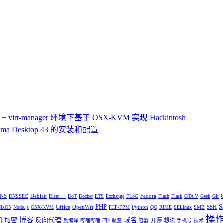
 virt-manager 环境下基于 OSX-KVM 实现 Hackintosh
ma Desktop 43 的安装和配置
NS
Debian
Fedora
DNSSEC
Dism++
DoT
Docker
ETS
Exchange
FLoC
Flash
Flask
GTA V
Geek
Git
PHP
S
Office
OpenWrt
Python
SSH
NixOS
Node.js
OSX-KVM
PHP-FPM
QQ
RIME
SELinux
SMB
操
博客
加密
反向代理
域名
机
开源
想法
反编译
哔哩哔哩
四川航空
容器
手机号
技术