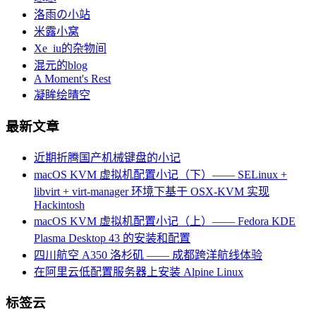
洛雨の小站
米露小窝
Xe_iu的杂物间
混元的blog
A Moment's Rest
凝眸绘晴空
最新文章
近期折腾国产机械键盘的小记
macOS KVM 虚拟机配置小记（下）—— SELinux +
libvirt + virt-manager 环境下基于 OSX-KVM 实现
Hackintosh
macOS KVM 虚拟机配置小记（上）—— Fedora KDE
Plasma Desktop 43 的安装和配置
四川航空 A350 洛杉矶 —— 成都跨洋航线体验
在阿里云低配置服务器上安装 Alpine Linux
标签云