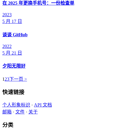
在 2025 年更换手机号：一份检查单
2023
5 月 17 日
谈谈 GitHub
2022
5 月 21 日
夕阳无限好
1
2
3
下一页 >
快速链接
个人形象标识
·
API 文档
邮箱
·
文件
·
关于
分类