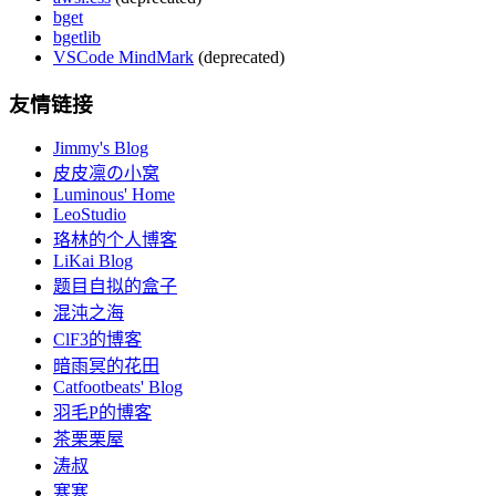
bget
bgetlib
VSCode MindMark
(deprecated)
友情链接
Jimmy's Blog
皮皮凛の小窝
Luminous' Home
LeoStudio
珞林的个人博客
LiKai Blog
题目自拟的盒子
混沌之海
ClF3的博客
暗雨冥的花田
Catfootbeats' Blog
羽毛P的博客
茶栗栗屋
涛叔
寒寒