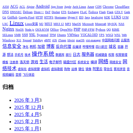
Android
ACG
Chrome
Cloudflare
A350
ACL
Alpine
App Store
Apple
Arch Linux
Azure
CDN
DNS
Debian
Fedora
DNSSEC
Dism++
DoT
Docker
ETS
Exchange
FLoC
Flash
Flask
GTA V
Geek
LUKS
GitHub
Git
Google Pixel
HTTP
HTTPS
Hostname
Hyper-V
ID3
Java
JavaScript
KDE
LVM
Linux
MIUI
LXC
Linux安装
M2
MIUI 12
MP3
MacOS
Microsoft
Minecraft
MySQL
NAS
Nginx
PHP
Office
OpenWrt
Python
NixOS
Node.js
OSX-KVM
PHP-FPM
QQ
RIME
SSL
SSH
Systemd
VMWare
VOCALOID
SELinux
SMB
TPM
Ubuntu
VPS
WSGI
WSL
Web
Windows
X11
Xposed
YubiKey
eBPF
iOS
iTunes
libvirt
macOS
virt-manager
中国网络问题
云服务
信息安全
博客
加密
反向代理
域名
刷机
开
净化
反编译
哔哩哔哩
四川航空
容器
操作系统
服务器
日志
源
想法
手机号
技术
数据库
旅行
机械键盘
权限
权限管理
网络
网
生活
游戏
洛天依
电子邮件
磁盘分区
编译
模板
注册表
系统安全
网络安全
络技术
阿里云
虚拟化
虚拟按键
虚拟机
虚拟歌姬
购物
运维
键位
镜像
零信任
雾凇拼音
音
视频编码
音频
飞行体验
归档
2026 年 3 月
3
2025 年 12 月
1
2025 年 4 月
5
2025 年 2 月
1
2025 年 1 月
1