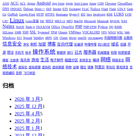
Android
ACG
Chrome
Cloudflare
A350
ACL
Alpine
App Store
Apple
Arch Linux
Azure
CDN
DNS
Debian
Fedora
DNSSEC
Dism++
DoT
Docker
ETS
Exchange
FLoC
Flash
Flask
GTA V
Geek
LUKS
GitHub
Git
Google Pixel
HTTP
HTTPS
Hostname
Hyper-V
ID3
Java
JavaScript
KDE
LVM
Linux
MIUI
LXC
Linux安装
M2
MIUI 12
MP3
MacOS
Microsoft
Minecraft
MySQL
NAS
Nginx
PHP
Office
OpenWrt
Python
NixOS
Node.js
OSX-KVM
PHP-FPM
QQ
RIME
SSL
SSH
Systemd
VMWare
VOCALOID
SELinux
SMB
TPM
Ubuntu
VPS
WSGI
WSL
Web
Windows
X11
Xposed
YubiKey
eBPF
iOS
iTunes
libvirt
macOS
virt-manager
中国网络问题
云服务
信息安全
博客
加密
反向代理
域名
刷机
开
净化
反编译
哔哩哔哩
四川航空
容器
操作系统
服务器
日志
源
想法
手机号
技术
数据库
旅行
机械键盘
权限
权限管理
网络
网
生活
游戏
洛天依
电子邮件
磁盘分区
编译
模板
注册表
系统安全
网络安全
络技术
阿里云
虚拟化
虚拟按键
虚拟机
虚拟歌姬
购物
运维
键位
镜像
零信任
雾凇拼音
音
视频编码
音频
飞行体验
归档
2026 年 3 月
3
2025 年 12 月
1
2025 年 4 月
5
2025 年 2 月
1
2025 年 1 月
1
2024 年 12 月
1