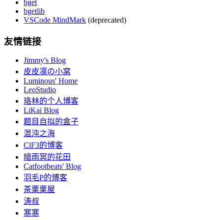
bget
bgetlib
VSCode MindMark
(deprecated)
友情链接
Jimmy's Blog
皮皮凛の小窝
Luminous' Home
LeoStudio
珞林的个人博客
LiKai Blog
题目自拟的盒子
混沌之海
ClF3的博客
暗雨冥的花田
Catfootbeats' Blog
羽毛P的博客
茶栗栗屋
涛叔
寒寒