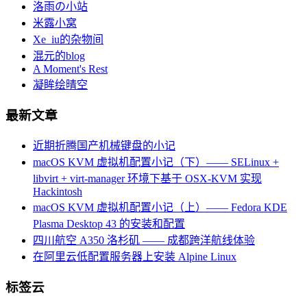
洛雨の小站
米露小窝
Xe_iu的杂物间
混元的blog
A Moment's Rest
凝眸绘晴空
最新文章
近期折腾国产机械键盘的小记
macOS KVM 虚拟机配置小记（下）—— SELinux +
libvirt + virt-manager 环境下基于 OSX-KVM 实现
Hackintosh
macOS KVM 虚拟机配置小记（上）—— Fedora KDE
Plasma Desktop 43 的安装和配置
四川航空 A350 洛杉矶 —— 成都跨洋航线体验
在阿里云低配置服务器上安装 Alpine Linux
标签云