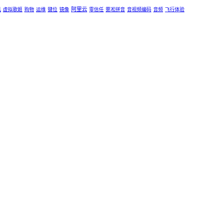
阿里云
机
虚拟歌姬
购物
运维
键位
镜像
零信任
雾凇拼音
音视频编码
音频
飞行体验