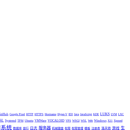
LUKS
GitHub
Google Pixel
HTTP
HTTPS
Hostname
Hyper-V
ID3
Java
JavaScript
KDE
LVM
LXC
SL
Systemd
VMWare
VOCALOID
Windows
TPM
Ubuntu
VPS
WSGI
WSL
Web
X11
Xposed
作系统
服务器
生
日志
游戏
洛天依
数据库
旅行
机械键盘
权限
权限管理
模板
注册表