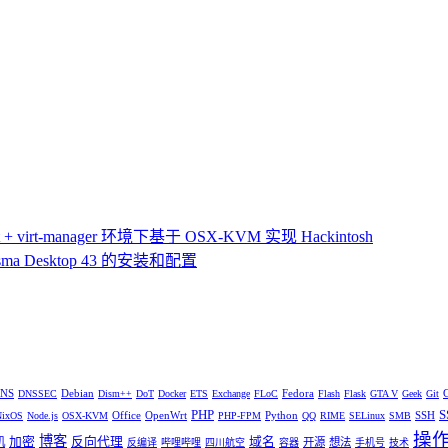
 virt-manager 环境下基于 OSX-KVM 实现 Hackintosh
ma Desktop 43 的安装和配置
NS
Debian
Fedora
DNSSEC
Dism++
DoT
Docker
ETS
Exchange
FLoC
Flash
Flask
GTA V
Geek
Git
PHP
S
Office
OpenWrt
Python
SSH
NixOS
Node.js
OSX-KVM
PHP-FPM
QQ
RIME
SELinux
SMB
操
博客
加密
反向代理
域名
机
开源
想法
反编译
哔哩哔哩
四川航空
容器
手机号
技术