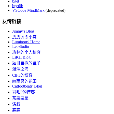
bget
bgetlib
VSCode MindMark
(deprecated)
友情链接
Jimmy's Blog
皮皮凛の小窝
Luminous' Home
LeoStudio
珞林的个人博客
LiKai Blog
题目自拟的盒子
混沌之海
ClF3的博客
暗雨冥的花田
Catfootbeats' Blog
羽毛P的博客
茶栗栗屋
涛叔
寒寒