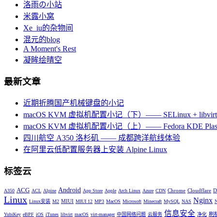
洛雨の小站
米露小窝
Xe_iu的杂物间
混元的blog
A Moment's Rest
凝眸绘晴空
最新文章
近期折腾国产机械键盘的小记
macOS KVM 虚拟机配置小记（下）—— SELinux + libvirt +
macOS KVM 虚拟机配置小记（上）—— Fedora KDE Plas
四川航空 A350 洛杉矶 —— 成都跨洋航线体验
在阿里云低配置服务器上安装 Alpine Linux
标签云
Android
ACG
Chrome
Cloudflare
D
A350
ACL
Alpine
App Store
Apple
Arch Linux
Azure
CDN
Linux
Nginx
MIUI
Linux安装
M2
MIUI 12
MP3
MacOS
Microsoft
Minecraft
MySQL
NAS
信息安全
刷
YubiKey
eBPF
iOS
iTunes
libvirt
macOS
virt-manager
中国网络问题
云服务
净化