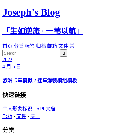
Joseph's Blog
「生如逆旅 · 一苇以航」
首页
分类
标签
归档
邮箱
文件
关于

2022
4 月 5 日
欧洲卡车模拟 2 挂车涂装模组模板
快速链接
个人形象标识
·
API 文档
邮箱
·
文件
·
关于
分类