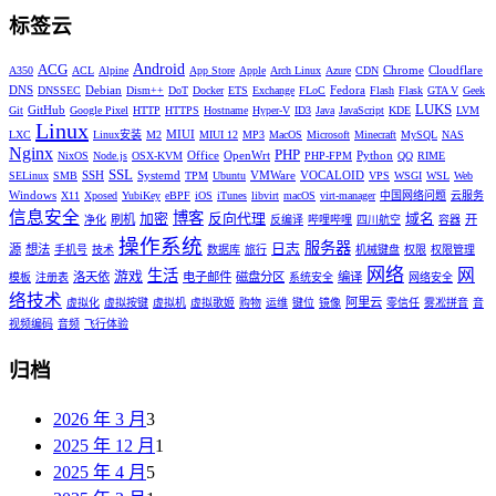
标签云
Android
ACG
Chrome
Cloudflare
A350
ACL
Alpine
App Store
Apple
Arch Linux
Azure
CDN
DNS
Debian
Fedora
DNSSEC
Dism++
DoT
Docker
ETS
Exchange
FLoC
Flash
Flask
GTA V
Geek
LUKS
GitHub
Git
Google Pixel
HTTP
HTTPS
Hostname
Hyper-V
ID3
Java
JavaScript
KDE
LVM
Linux
MIUI
LXC
Linux安装
M2
MIUI 12
MP3
MacOS
Microsoft
Minecraft
MySQL
NAS
Nginx
PHP
Office
OpenWrt
Python
NixOS
Node.js
OSX-KVM
PHP-FPM
QQ
RIME
SSL
SSH
Systemd
VMWare
VOCALOID
SELinux
SMB
TPM
Ubuntu
VPS
WSGI
WSL
Web
Windows
X11
Xposed
YubiKey
eBPF
iOS
iTunes
libvirt
macOS
virt-manager
中国网络问题
云服务
信息安全
博客
加密
反向代理
域名
刷机
开
净化
反编译
哔哩哔哩
四川航空
容器
操作系统
服务器
日志
源
想法
手机号
技术
数据库
旅行
机械键盘
权限
权限管理
网络
网
生活
游戏
洛天依
电子邮件
磁盘分区
编译
模板
注册表
系统安全
网络安全
络技术
阿里云
虚拟化
虚拟按键
虚拟机
虚拟歌姬
购物
运维
键位
镜像
零信任
雾凇拼音
音
视频编码
音频
飞行体验
归档
2026 年 3 月
3
2025 年 12 月
1
2025 年 4 月
5