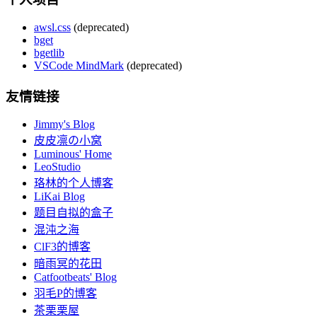
awsl.css
(deprecated)
bget
bgetlib
VSCode MindMark
(deprecated)
友情链接
Jimmy's Blog
皮皮凛の小窝
Luminous' Home
LeoStudio
珞林的个人博客
LiKai Blog
题目自拟的盒子
混沌之海
ClF3的博客
暗雨冥的花田
Catfootbeats' Blog
羽毛P的博客
茶栗栗屋