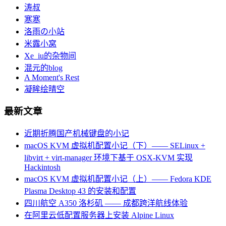
涛叔
寒寒
洛雨の小站
米露小窝
Xe_iu的杂物间
混元的blog
A Moment's Rest
凝眸绘晴空
最新文章
近期折腾国产机械键盘的小记
macOS KVM 虚拟机配置小记（下）—— SELinux +
libvirt + virt-manager 环境下基于 OSX-KVM 实现
Hackintosh
macOS KVM 虚拟机配置小记（上）—— Fedora KDE
Plasma Desktop 43 的安装和配置
四川航空 A350 洛杉矶 —— 成都跨洋航线体验
在阿里云低配置服务器上安装 Alpine Linux