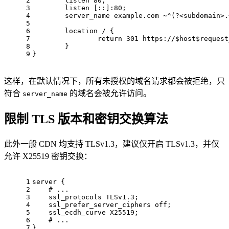
2
listen
80
;
3
listen
 [::]:
80
;
4
server_name
 example.com ~^(?<subdomain>.
5
6
location
 / {
7
return
301
 https://
$host
$request
8
        }
9
}
这样，在默认情况下，所有未授权的域名请求都会被拒绝，只
符合
的域名会被允许访问。
server_name
限制 TLS 版本和密钥交换算法
此外一般 CDN 均支持 TLSv1.3，建议仅开启 TLSv1.3，并仅
允许 X25519 密钥交换：
1
server
 {
2
# ...
3
ssl_protocols
 TLSv1.
3
;
4
ssl_prefer_server_ciphers
off
;
5
ssl_ecdh_curve
 X25519;
6
# ...
7
}