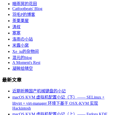
暗雨冥的花田
Catfootbeats' Blog
羽毛P的博客
茶栗栗屋
涛叔
寒寒
洛雨の小站
米露小窝
Xe_iu的杂物间
混元的blog
A Moment's Rest
凝眸绘晴空
最新文章
近期折腾国产机械键盘的小记
macOS KVM 虚拟机配置小记（下）—— SELinux +
libvirt + virt-manager 环境下基于 OSX-KVM 实现
Hackintosh
macOS KVM 虚拟机配置小记（上）—— Fedora KDE