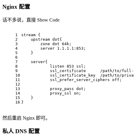
Nginx 配置
话不多说，直接 Show Code
1
stream {
2
    upstream dot{
3
        zone dot 64k;
4
        server 1.1.1.1:853;
5
    }
6
7
    server{
8
            listen 853 ssl;
9
            ssl_certificate      /path/to/full-
10
            ssl_certificate_key  /path/to/priva
11
            ssl_prefer_server_ciphers off;
12
13
            proxy_pass dot;
14
            proxy_ssl on;
15
    }
16
}
然后重启 Nginx 即可。
私人 DNS 配置