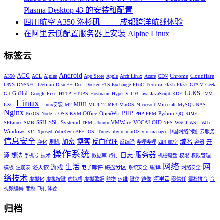
Plasma Desktop 43 的安装和配置
四川航空 A350 洛杉矶 —— 成都跨洋航线体验
在阿里云低配置服务器上安装 Alpine Linux
标签云
Android
ACG
Chrome
Cloudflare
A350
ACL
Alpine
App Store
Apple
Arch Linux
Azure
CDN
DNS
Debian
Fedora
DNSSEC
Dism++
DoT
Docker
ETS
Exchange
FLoC
Flash
Flask
GTA V
Geek
LUKS
GitHub
Git
Google Pixel
HTTP
HTTPS
Hostname
Hyper-V
ID3
Java
JavaScript
KDE
LVM
Linux
MIUI
LXC
Linux安装
M2
MIUI 12
MP3
MacOS
Microsoft
Minecraft
MySQL
NAS
Nginx
PHP
Office
OpenWrt
Python
NixOS
Node.js
OSX-KVM
PHP-FPM
QQ
RIME
SSL
SSH
Systemd
VMWare
VOCALOID
SELinux
SMB
TPM
Ubuntu
VPS
WSGI
WSL
Web
Windows
X11
Xposed
YubiKey
eBPF
iOS
iTunes
libvirt
macOS
virt-manager
中国网络问题
云服务
信息安全
博客
加密
反向代理
域名
刷机
开
净化
反编译
哔哩哔哩
四川航空
容器
操作系统
服务器
日志
源
想法
手机号
技术
数据库
旅行
机械键盘
权限
权限管理
网络
网
生活
游戏
洛天依
电子邮件
磁盘分区
编译
模板
注册表
系统安全
网络安全
络技术
阿里云
虚拟化
虚拟按键
虚拟机
虚拟歌姬
购物
运维
键位
镜像
零信任
雾凇拼音
音
视频编码
音频
飞行体验
归档