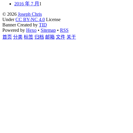
2016 年 7 月
1
© 2026
Joseph Chris
Under
CC BY-NC 4.0
License
Banner Created by
TID
Powered by
Hexo
•
Sitemap
•
RSS
首页
分类
标签
归档
邮箱
文件
关于