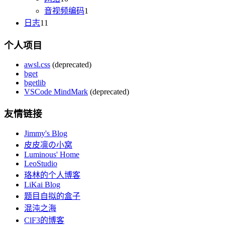
音视频编码
1
日志
11
个人项目
awsl.css
(deprecated)
bget
bgetlib
VSCode MindMark
(deprecated)
友情链接
Jimmy's Blog
皮皮凛の小窝
Luminous' Home
LeoStudio
珞林的个人博客
LiKai Blog
题目自拟的盒子
混沌之海
ClF3的博客