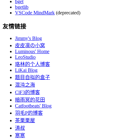
bget
bgetlib
VSCode MindMark
(deprecated)
友情链接
Jimmy's Blog
皮皮凛の小窝
Luminous' Home
LeoStudio
珞林的个人博客
LiKai Blog
题目自拟的盒子
混沌之海
ClF3的博客
暗雨冥的花田
Catfootbeats' Blog
羽毛P的博客
茶栗栗屋
涛叔
寒寒