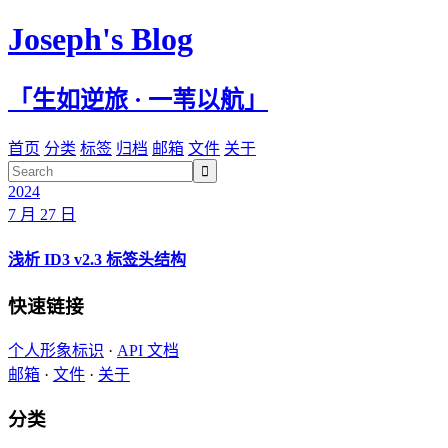
Joseph's Blog
「生如逆旅 · 一苇以航」
首页
分类
标签
归档
邮箱
文件
关于

2024
7 月 27 日
浅析 ID3 v2.3 标签头结构
快速链接
个人形象标识
·
API 文档
邮箱
·
文件
·
关于
分类