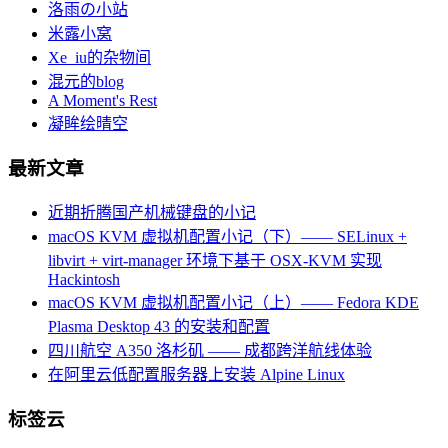
洛雨の小站
米露小窝
Xe_iu的杂物间
混元的blog
A Moment's Rest
凝眸绘晴空
最新文章
近期折腾国产机械键盘的小记
macOS KVM 虚拟机配置小记（下）—— SELinux +
libvirt + virt-manager 环境下基于 OSX-KVM 实现
Hackintosh
macOS KVM 虚拟机配置小记（上）—— Fedora KDE
Plasma Desktop 43 的安装和配置
四川航空 A350 洛杉矶 —— 成都跨洋航线体验
在阿里云低配置服务器上安装 Alpine Linux
标签云