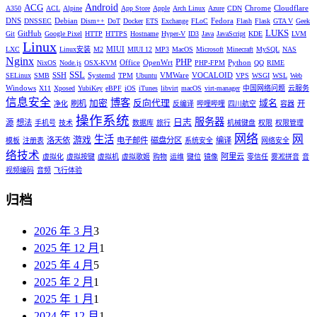
Android
ACG
Chrome
Cloudflare
A350
ACL
Alpine
App Store
Apple
Arch Linux
Azure
CDN
DNS
Debian
Fedora
DNSSEC
Dism++
DoT
Docker
ETS
Exchange
FLoC
Flash
Flask
GTA V
Geek
LUKS
GitHub
Git
Google Pixel
HTTP
HTTPS
Hostname
Hyper-V
ID3
Java
JavaScript
KDE
LVM
Linux
MIUI
LXC
Linux安装
M2
MIUI 12
MP3
MacOS
Microsoft
Minecraft
MySQL
NAS
Nginx
PHP
Office
OpenWrt
Python
NixOS
Node.js
OSX-KVM
PHP-FPM
QQ
RIME
SSL
SSH
Systemd
VMWare
VOCALOID
SELinux
SMB
TPM
Ubuntu
VPS
WSGI
WSL
Web
Windows
X11
Xposed
YubiKey
eBPF
iOS
iTunes
libvirt
macOS
virt-manager
中国网络问题
云服务
信息安全
博客
加密
反向代理
域名
刷机
开
净化
反编译
哔哩哔哩
四川航空
容器
操作系统
服务器
日志
源
想法
手机号
技术
数据库
旅行
机械键盘
权限
权限管理
网络
网
生活
游戏
洛天依
电子邮件
磁盘分区
编译
模板
注册表
系统安全
网络安全
络技术
阿里云
虚拟化
虚拟按键
虚拟机
虚拟歌姬
购物
运维
键位
镜像
零信任
雾凇拼音
音
视频编码
音频
飞行体验
归档
2026 年 3 月
3
2025 年 12 月
1
2025 年 4 月
5
2025 年 2 月
1
2025 年 1 月
1
2024 年 12 月
1