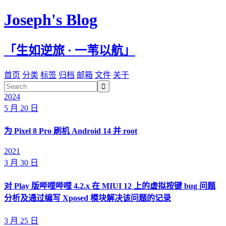
Joseph's Blog
「生如逆旅 · 一苇以航」
首页
分类
标签
归档
邮箱
文件
关于

2024
5 月 20 日
为 Pixel 8 Pro 刷机 Android 14 并 root
2021
3 月 30 日
对 Play 版哔哩哔哩 4.2.x 在 MIUI 12 上的虚拟按键 bug 问题
分析及通过编写 Xposed 模块解决该问题的记录
3 月 25 日