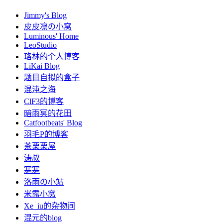
Jimmy's Blog
皮皮凛の小窝
Luminous' Home
LeoStudio
珞林的个人博客
LiKai Blog
题目自拟的盒子
混沌之海
ClF3的博客
暗雨冥的花田
Catfootbeats' Blog
羽毛P的博客
茶栗栗屋
涛叔
寒寒
洛雨の小站
米露小窝
Xe_iu的杂物间
混元的blog