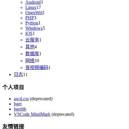
Android
3
Linux
17
OpenWrt
2
PHP
3
Python
1
Windows
5
iOS
1
云服务
1
其他
4
数据库
1
网络
10
音视频编码
1
日志
11
个人项目
awsl.css
(deprecated)
bget
bgetlib
VSCode MindMark
(deprecated)
友情链接