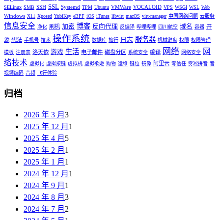
SSL
SSH
Systemd
VMWare
VOCALOID
SELinux
SMB
TPM
Ubuntu
VPS
WSGI
WSL
Web
Windows
X11
Xposed
YubiKey
eBPF
iOS
iTunes
libvirt
macOS
virt-manager
中国网络问题
云服务
信息安全
博客
加密
反向代理
域名
刷机
开
净化
反编译
哔哩哔哩
四川航空
容器
操作系统
服务器
日志
源
想法
手机号
技术
数据库
旅行
机械键盘
权限
权限管理
网络
网
生活
游戏
洛天依
电子邮件
磁盘分区
编译
模板
注册表
系统安全
网络安全
络技术
阿里云
虚拟化
虚拟按键
虚拟机
虚拟歌姬
购物
运维
键位
镜像
零信任
雾凇拼音
音
视频编码
音频
飞行体验
归档
2026 年 3 月
3
2025 年 12 月
1
2025 年 4 月
5
2025 年 2 月
1
2025 年 1 月
1
2024 年 12 月
1
2024 年 9 月
1
2024 年 8 月
3
2024 年 7 月
2