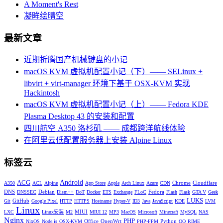
A Moment's Rest
凝眸绘晴空
最新文章
近期折腾国产机械键盘的小记
macOS KVM 虚拟机配置小记（下）—— SELinux +
libvirt + virt-manager 环境下基于 OSX-KVM 实现
Hackintosh
macOS KVM 虚拟机配置小记（上）—— Fedora KDE
Plasma Desktop 43 的安装和配置
四川航空 A350 洛杉矶 —— 成都跨洋航线体验
在阿里云低配置服务器上安装 Alpine Linux
标签云
Android
ACG
Chrome
Cloudflare
A350
ACL
Alpine
App Store
Apple
Arch Linux
Azure
CDN
DNS
Debian
Fedora
DNSSEC
Dism++
DoT
Docker
ETS
Exchange
FLoC
Flash
Flask
GTA V
Geek
LUKS
GitHub
Git
Google Pixel
HTTP
HTTPS
Hostname
Hyper-V
ID3
Java
JavaScript
KDE
LVM
Linux
MIUI
LXC
Linux安装
M2
MIUI 12
MP3
MacOS
Microsoft
Minecraft
MySQL
NAS
Nginx
PHP
Office
OpenWrt
Python
NixOS
Node.js
OSX-KVM
PHP-FPM
QQ
RIME