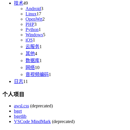
技术
49
Android
3
Linux
17
OpenWrt
2
PHP
3
Python
1
Windows
5
iOS
1
云服务
1
其他
4
数据库
1
网络
10
音视频编码
1
日志
11
个人项目
awsl.css
(deprecated)
bget
bgetlib
VSCode MindMark
(deprecated)