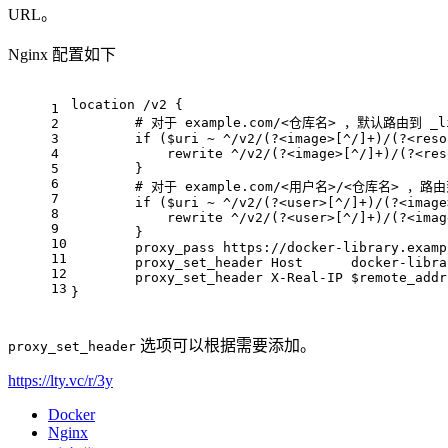
URL。
Nginx 配置如下
location
 /v2 {
1
# 对于 example.com/<仓库名> ，默认路由到 _lib
2
3
if
 (
$uri
~ ^/v2/(?<image>[^/]+)/(?<reso
4
rewrite
 ^/v2/(?<image>[^/]+)/(?<res
5
        }
6
# 对于 example.com/<用户名>/<仓库名> ，路由到
7
if
 (
$uri
~ ^/v2/(?<user>[^/]+)/(?<image
8
rewrite
 ^/v2/(?<user>[^/]+)/(?<imag
9
        }
10
proxy_pass
 https://docker-library.examp
11
proxy_set_header
 Host      docker-libra
12
proxy_set_header
 X-Real-IP 
$remote_addr
13
}
选项可以根据需要添加。
proxy_set_header
https://lty.vc/r/3y
Docker
Nginx