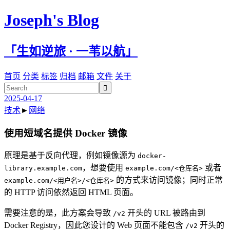
Joseph's Blog
「生如逆旅 · 一苇以航」
首页
分类
标签
归档
邮箱
文件
关于

2025-04-17
技术
►
网络
使用短域名提供 Docker 镜像
原理是基于反向代理，例如镜像源为
docker-
，想要使用
或者
library.example.com
example.com/<仓库名>
的方式来访问镜像；同时正常
example.com/<用户名>/<仓库名>
的 HTTP 访问依然返回 HTML 页面。
需要注意的是，此方案会导致
开头的 URL 被路由到
/v2
Docker Registry，因此您设计的 Web 页面不能包含
开头的
/v2