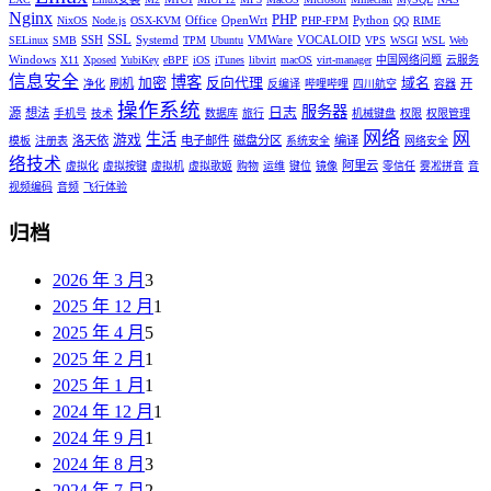
Nginx
PHP
Office
OpenWrt
Python
NixOS
Node.js
OSX-KVM
PHP-FPM
QQ
RIME
SSL
SSH
Systemd
VMWare
VOCALOID
SELinux
SMB
TPM
Ubuntu
VPS
WSGI
WSL
Web
Windows
X11
Xposed
YubiKey
eBPF
iOS
iTunes
libvirt
macOS
virt-manager
中国网络问题
云服务
信息安全
博客
加密
反向代理
域名
刷机
开
净化
反编译
哔哩哔哩
四川航空
容器
操作系统
服务器
日志
源
想法
手机号
技术
数据库
旅行
机械键盘
权限
权限管理
网络
网
生活
游戏
洛天依
电子邮件
磁盘分区
编译
模板
注册表
系统安全
网络安全
络技术
阿里云
虚拟化
虚拟按键
虚拟机
虚拟歌姬
购物
运维
键位
镜像
零信任
雾凇拼音
音
视频编码
音频
飞行体验
归档
2026 年 3 月
3
2025 年 12 月
1
2025 年 4 月
5
2025 年 2 月
1
2025 年 1 月
1
2024 年 12 月
1
2024 年 9 月
1
2024 年 8 月
3
2024 年 7 月
2