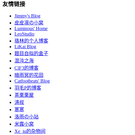
友情链接
Jimmy's Blog
皮皮凛の小窝
Luminous' Home
LeoStudio
珞林的个人博客
LiKai Blog
题目自拟的盒子
混沌之海
ClF3的博客
暗雨冥的花田
Catfootbeats' Blog
羽毛P的博客
茶栗栗屋
涛叔
寒寒
洛雨の小站
米露小窝
Xe_iu的杂物间