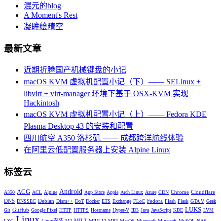
混元的blog
A Moment's Rest
凝眸绘晴空
最新文章
近期折腾国产机械键盘的小记
macOS KVM 虚拟机配置小记（下）—— SELinux +
libvirt + virt-manager 环境下基于 OSX-KVM 实现
Hackintosh
macOS KVM 虚拟机配置小记（上）—— Fedora KDE
Plasma Desktop 43 的安装和配置
四川航空 A350 洛杉矶 —— 成都跨洋航线体验
在阿里云低配置服务器上安装 Alpine Linux
标签云
Android
ACG
Chrome
Cloudflare
A350
ACL
Alpine
App Store
Apple
Arch Linux
Azure
CDN
DNS
Debian
Fedora
DNSSEC
Dism++
DoT
Docker
ETS
Exchange
FLoC
Flash
Flask
GTA V
Geek
LUKS
GitHub
Git
Google Pixel
HTTP
HTTPS
Hostname
Hyper-V
ID3
Java
JavaScript
KDE
LVM
Linux
MIUI
LXC
Linux安装
M2
MIUI 12
MP3
MacOS
Microsoft
Minecraft
MySQL
NAS