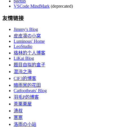
bgetlib
VSCode MindMark
(deprecated)
友情链接
Jimmy's Blog
皮皮凛の小窝
Luminous' Home
LeoStudio
珞林的个人博客
LiKai Blog
题目自拟的盒子
混沌之海
ClF3的博客
暗雨冥的花田
Catfootbeats' Blog
羽毛P的博客
茶栗栗屋
涛叔
寒寒
洛雨の小站