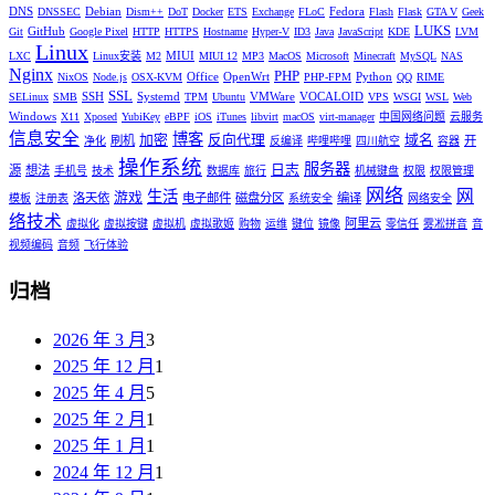
DNS
Debian
Fedora
DNSSEC
Dism++
DoT
Docker
ETS
Exchange
FLoC
Flash
Flask
GTA V
Geek
LUKS
GitHub
Git
Google Pixel
HTTP
HTTPS
Hostname
Hyper-V
ID3
Java
JavaScript
KDE
LVM
Linux
MIUI
LXC
Linux安装
M2
MIUI 12
MP3
MacOS
Microsoft
Minecraft
MySQL
NAS
Nginx
PHP
Office
OpenWrt
Python
NixOS
Node.js
OSX-KVM
PHP-FPM
QQ
RIME
SSL
SSH
Systemd
VMWare
VOCALOID
SELinux
SMB
TPM
Ubuntu
VPS
WSGI
WSL
Web
Windows
X11
Xposed
YubiKey
eBPF
iOS
iTunes
libvirt
macOS
virt-manager
中国网络问题
云服务
信息安全
博客
加密
反向代理
域名
刷机
开
净化
反编译
哔哩哔哩
四川航空
容器
操作系统
服务器
日志
源
想法
手机号
技术
数据库
旅行
机械键盘
权限
权限管理
网络
网
生活
游戏
洛天依
电子邮件
磁盘分区
编译
模板
注册表
系统安全
网络安全
络技术
阿里云
虚拟化
虚拟按键
虚拟机
虚拟歌姬
购物
运维
键位
镜像
零信任
雾凇拼音
音
视频编码
音频
飞行体验
归档
2026 年 3 月
3
2025 年 12 月
1
2025 年 4 月
5
2025 年 2 月
1
2025 年 1 月
1
2024 年 12 月
1