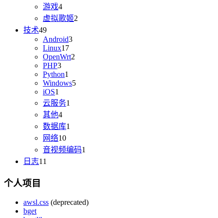
游戏
4
虚拟歌姬
2
技术
49
Android
3
Linux
17
OpenWrt
2
PHP
3
Python
1
Windows
5
iOS
1
云服务
1
其他
4
数据库
1
网络
10
音视频编码
1
日志
11
个人项目
awsl.css
(deprecated)
bget