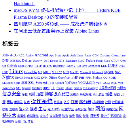
Hackintosh
macOS KVM 虚拟机配置小记（上）—— Fedora KDE
Plasma Desktop 43 的安装和配置
四川航空 A350 洛杉矶 —— 成都跨洋航线体验
在阿里云低配置服务器上安装 Alpine Linux
标签云
Android
ACG
Chrome
Cloudflare
A350
ACL
Alpine
App Store
Apple
Arch Linux
Azure
CDN
DNS
Debian
Fedora
DNSSEC
Dism++
DoT
Docker
ETS
Exchange
FLoC
Flash
Flask
GTA V
Geek
LUKS
GitHub
Git
Google Pixel
HTTP
HTTPS
Hostname
Hyper-V
ID3
Java
JavaScript
KDE
LVM
Linux
MIUI
LXC
Linux安装
M2
MIUI 12
MP3
MacOS
Microsoft
Minecraft
MySQL
NAS
Nginx
PHP
Office
OpenWrt
Python
NixOS
Node.js
OSX-KVM
PHP-FPM
QQ
RIME
SSL
SSH
Systemd
VMWare
VOCALOID
SELinux
SMB
TPM
Ubuntu
VPS
WSGI
WSL
Web
Windows
X11
Xposed
YubiKey
eBPF
iOS
iTunes
libvirt
macOS
virt-manager
中国网络问题
云服务
信息安全
博客
加密
反向代理
域名
刷机
开
净化
反编译
哔哩哔哩
四川航空
容器
操作系统
服务器
日志
源
想法
手机号
技术
数据库
旅行
机械键盘
权限
权限管理
网络
网
生活
游戏
洛天依
电子邮件
磁盘分区
编译
模板
注册表
系统安全
网络安全
络技术
阿里云
虚拟化
虚拟按键
虚拟机
虚拟歌姬
购物
运维
键位
镜像
零信任
雾凇拼音
音
视频编码
音频
飞行体验