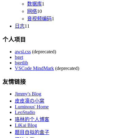
数据库
1
网络
10
音视频编码
1
日志
11
个人项目
awsl.css
(deprecated)
bget
bgetlib
VSCode MindMark
(deprecated)
友情链接
Jimmy's Blog
皮皮凛の小窝
Luminous' Home
LeoStudio
珞林的个人博客
LiKai Blog
题目自拟的盒子