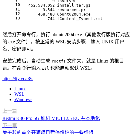
9
             0 fsserver
10
   452,534,052 install.tar.gz
11
         3,544 resources.pri
12
       468,480 ubuntu2004.exe
13
           744 [Content_Types].xml
然后打开命令行，执行 ubuntu2004.exe（其他发行版执行对应
的 exe 文件），按正常的 WSL 安装步骤，输入 UNIX 用户
名、密码即可。
安装完成后，自动生成
文件夹，就是 Linux 的根目
rootfs
录。在命令行输入
也能启动默认 WSL。
wsl
https://lty.vc/r/8s
Linux
WSL
Windows
上一篇
Redmi K30 Pro 5G 刷机 MIUI 12.5 EU 并本地化
下一篇
关于我的首个开源项目暂停维护的一些感想