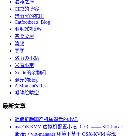
混沌之海
ClF3的博客
暗雨冥的花田
Catfootbeats' Blog
羽毛P的博客
茶栗栗屋
涛叔
寒寒
洛雨の小站
米露小窝
Xe_iu的杂物间
混元的blog
A Moment's Rest
凝眸绘晴空
最新文章
近期折腾国产机械键盘的小记
macOS KVM 虚拟机配置小记（下）—— SELinux +
libvirt + virt-manager 环境下基于 OSX-KVM 实现