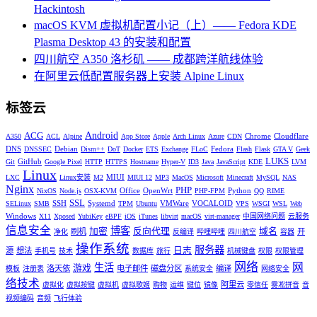
Hackintosh
macOS KVM 虚拟机配置小记（上）—— Fedora KDE
Plasma Desktop 43 的安装和配置
四川航空 A350 洛杉矶 —— 成都跨洋航线体验
在阿里云低配置服务器上安装 Alpine Linux
标签云
Android
ACG
Chrome
Cloudflare
A350
ACL
Alpine
App Store
Apple
Arch Linux
Azure
CDN
DNS
Debian
Fedora
DNSSEC
Dism++
DoT
Docker
ETS
Exchange
FLoC
Flash
Flask
GTA V
Geek
LUKS
GitHub
Git
Google Pixel
HTTP
HTTPS
Hostname
Hyper-V
ID3
Java
JavaScript
KDE
LVM
Linux
MIUI
LXC
Linux安装
M2
MIUI 12
MP3
MacOS
Microsoft
Minecraft
MySQL
NAS
Nginx
PHP
Office
OpenWrt
Python
NixOS
Node.js
OSX-KVM
PHP-FPM
QQ
RIME
SSL
SSH
Systemd
VMWare
VOCALOID
SELinux
SMB
TPM
Ubuntu
VPS
WSGI
WSL
Web
Windows
X11
Xposed
YubiKey
eBPF
iOS
iTunes
libvirt
macOS
virt-manager
中国网络问题
云服务
信息安全
博客
加密
反向代理
域名
刷机
开
净化
反编译
哔哩哔哩
四川航空
容器
操作系统
服务器
日志
源
想法
手机号
技术
数据库
旅行
机械键盘
权限
权限管理
网络
网
生活
游戏
洛天依
电子邮件
磁盘分区
编译
模板
注册表
系统安全
网络安全
络技术
阿里云
虚拟化
虚拟按键
虚拟机
虚拟歌姬
购物
运维
键位
镜像
零信任
雾凇拼音
音
视频编码
音频
飞行体验