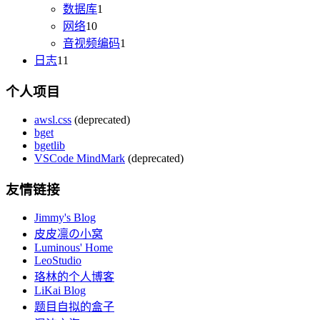
数据库
1
网络
10
音视频编码
1
日志
11
个人项目
awsl.css
(deprecated)
bget
bgetlib
VSCode MindMark
(deprecated)
友情链接
Jimmy's Blog
皮皮凛の小窝
Luminous' Home
LeoStudio
珞林的个人博客
LiKai Blog
题目自拟的盒子