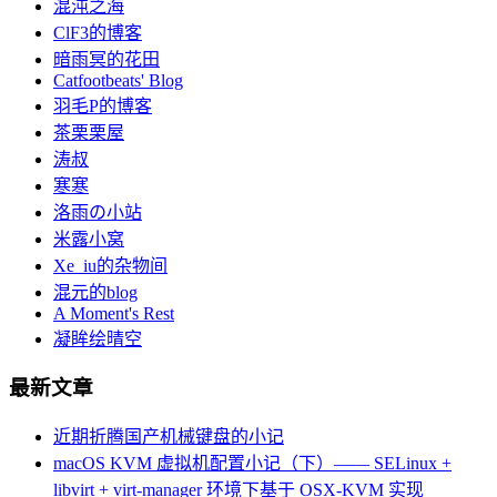
混沌之海
ClF3的博客
暗雨冥的花田
Catfootbeats' Blog
羽毛P的博客
茶栗栗屋
涛叔
寒寒
洛雨の小站
米露小窝
Xe_iu的杂物间
混元的blog
A Moment's Rest
凝眸绘晴空
最新文章
近期折腾国产机械键盘的小记
macOS KVM 虚拟机配置小记（下）—— SELinux +
libvirt + virt-manager 环境下基于 OSX-KVM 实现