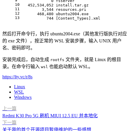
9
             0 fsserver
10
   452,534,052 install.tar.gz
11
         3,544 resources.pri
12
       468,480 ubuntu2004.exe
13
           744 [Content_Types].xml
然后打开命令行，执行 ubuntu2004.exe（其他发行版执行对应
的 exe 文件），按正常的 WSL 安装步骤，输入 UNIX 用户
名、密码即可。
安装完成后，自动生成
文件夹，就是 Linux 的根目
rootfs
录。在命令行输入
也能启动默认 WSL。
wsl
https://lty.vc/r/8s
Linux
WSL
Windows
上一篇
Redmi K30 Pro 5G 刷机 MIUI 12.5 EU 并本地化
下一篇
关于我的首个开源项目暂停维护的一些感想