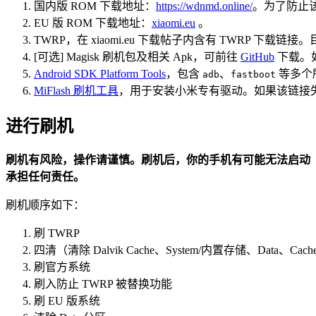
国内版 ROM 下载地址：
https://wdnmd.online/
。为了防止
EU 版 ROM 下载地址：
xiaomi.eu
。
TWRP，在 xiaomi.eu 下载帖子内含有 TWRP 下载链接。目
[可选] Magisk 刷机包及相关 Apk，可前往
GitHub
下载。如
Android SDK Platform Tools
，包含
、
等多个
adb
fastboot
MiFlash 刷机工具
，用于安装小米专有驱动。如果该链接
进行刷机
刷机有风险，操作请谨慎。刷机后，你的手机有可能无法启动
承担任何责任。
刷机顺序如下：
刷 TWRP
四清（清除 Dalvik Cache、System/内置存储、Data、Ca
刷官方系统
刷入防止 TWRP 被替换功能
刷 EU 版系统