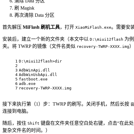
清除 Data 分区
刷 Magisk
再次清除 Data 分区
首先解压
MiFlash 刷机工具
，打开
。需要安装
XiaoMiFlash.exe
安装后，建立一个新的文件夹（本文中以
为例）
D:\miui12flash
夹。将 TWRP 的镜像（文件名类似
）
recovery-TWRP-XXXX.img
1
D:\miui12flash>dir
2
3
AdbWinApi.dll
4
AdbWinUsbApi.dll
5
fastboot.exe
6
adb.exe
7
recovery-TWRP-XXXX.img
接下来执行第（1）步：TWRP 的刷写。关闭手机，然后长按
音
连接到电脑。
随后，按住
键盘在文件夹任意空白处右键，点击“在此
Shift
复杂文件名的时间。）