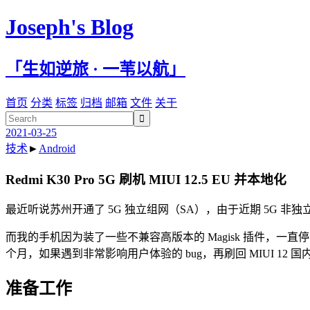
Joseph's Blog
「生如逆旅 · 一苇以航」
首页
分类
标签
归档
邮箱
文件
关于

2021-03-25
技术
►
Android
Redmi K30 Pro 5G 刷机 MIUI 12.5 EU 并本地化
最近听说苏州开通了 5G 独立组网（SA），由于近期 5G 非
而我的手机因为装了一些不兼容高版本的 Magisk 插件，一直停留在 
个月，如果遇到非常影响用户体验的 bug，再刷回 MIUI 12 
准备工作