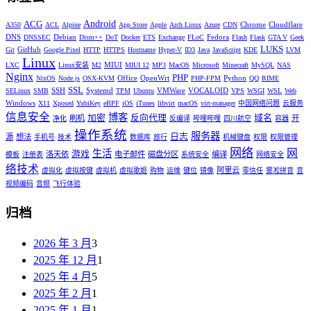
Android
ACG
Chrome
Cloudflare
A350
ACL
Alpine
App Store
Apple
Arch Linux
Azure
CDN
DNS
Debian
Fedora
DNSSEC
Dism++
DoT
Docker
ETS
Exchange
FLoC
Flash
Flask
GTA V
Geek
LUKS
GitHub
Git
Google Pixel
HTTP
HTTPS
Hostname
Hyper-V
ID3
Java
JavaScript
KDE
LVM
Linux
MIUI
LXC
Linux安装
M2
MIUI 12
MP3
MacOS
Microsoft
Minecraft
MySQL
NAS
Nginx
PHP
Office
OpenWrt
Python
NixOS
Node.js
OSX-KVM
PHP-FPM
QQ
RIME
SSL
SSH
Systemd
VMWare
VOCALOID
SELinux
SMB
TPM
Ubuntu
VPS
WSGI
WSL
Web
Windows
X11
Xposed
YubiKey
eBPF
iOS
iTunes
libvirt
macOS
virt-manager
中国网络问题
云服务
信息安全
博客
加密
反向代理
域名
刷机
开
净化
反编译
哔哩哔哩
四川航空
容器
操作系统
服务器
日志
源
想法
手机号
技术
数据库
旅行
机械键盘
权限
权限管理
网络
网
生活
游戏
洛天依
电子邮件
磁盘分区
编译
模板
注册表
系统安全
网络安全
络技术
阿里云
虚拟化
虚拟按键
虚拟机
虚拟歌姬
购物
运维
键位
镜像
零信任
雾凇拼音
音
视频编码
音频
飞行体验
归档
2026 年 3 月
3
2025 年 12 月
1
2025 年 4 月
5
2025 年 2 月
1
2025 年 1 月
1