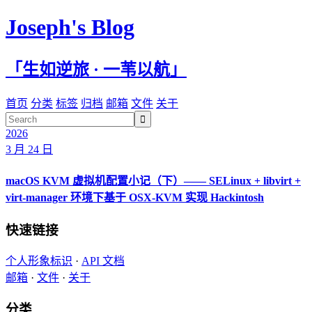
Joseph's Blog
「生如逆旅 · 一苇以航」
首页
分类
标签
归档
邮箱
文件
关于

2026
3 月 24 日
macOS KVM 虚拟机配置小记（下）—— SELinux + libvirt +
virt-manager 环境下基于 OSX-KVM 实现 Hackintosh
快速链接
个人形象标识
·
API 文档
邮箱
·
文件
·
关于
分类