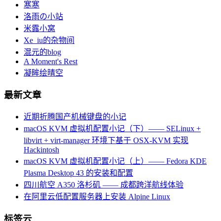
寒寒
洛雨の小站
米露小窝
Xe_iu的杂物间
混元的blog
A Moment's Rest
凝眸绘晴空
最新文章
近期折腾国产机械键盘的小记
macOS KVM 虚拟机配置小记（下）—— SELinux +
libvirt + virt-manager 环境下基于 OSX-KVM 实现
Hackintosh
macOS KVM 虚拟机配置小记（上）—— Fedora KDE
Plasma Desktop 43 的安装和配置
四川航空 A350 洛杉矶 —— 成都跨洋航线体验
在阿里云低配置服务器上安装 Alpine Linux
标签云