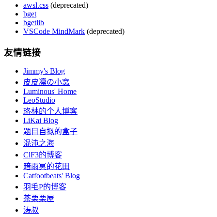
awsl.css
(deprecated)
bget
bgetlib
VSCode MindMark
(deprecated)
友情链接
Jimmy's Blog
皮皮凛の小窝
Luminous' Home
LeoStudio
珞林的个人博客
LiKai Blog
题目自拟的盒子
混沌之海
ClF3的博客
暗雨冥的花田
Catfootbeats' Blog
羽毛P的博客
茶栗栗屋
涛叔