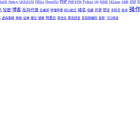
PHP
S
Office
OpenWrt
Python
SSH
NixOS
Node.js
OSX-KVM
PHP-FPM
QQ
RIME
SELinux
SMB
操
博客
加密
反向代理
域名
机
开源
想法
反编译
哔哩哔哩
四川航空
容器
手机号
技术
阿里云
机
虚拟歌姬
购物
运维
键位
镜像
零信任
雾凇拼音
音视频编码
音频
飞行体验