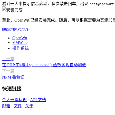
看到一大串提示信息滚动，多次敲击回车，出现
root@openwrt
至此，OpenWrt 已经安装完成。随后，可以根据需要为其添加
https://lty.vc/r/7j
OpenWrt
VMWare
操作系统
上一篇
在 PHP 中利用 spl_autoload() 函数实现自动加载
下一篇
NPM 撤包记
快速链接
个人形象标识
·
API 文档
邮箱
·
文件
·
关于