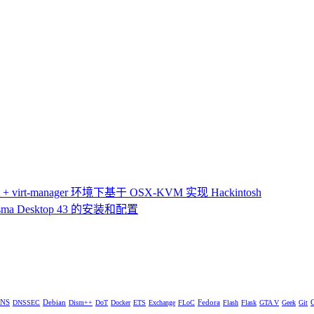
 virt-manager 环境下基于 OSX-KVM 实现 Hackintosh
ma Desktop 43 的安装和配置
NS
Debian
Fedora
DNSSEC
Dism++
DoT
Docker
ETS
Exchange
FLoC
Flash
Flask
GTA V
Geek
Git