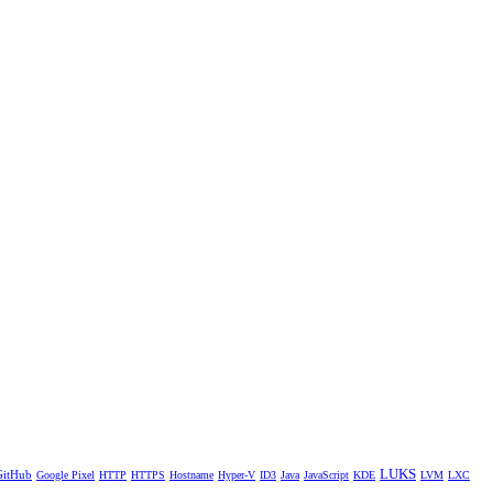
LUKS
GitHub
Google Pixel
HTTP
HTTPS
Hostname
Hyper-V
ID3
Java
JavaScript
KDE
LVM
LXC