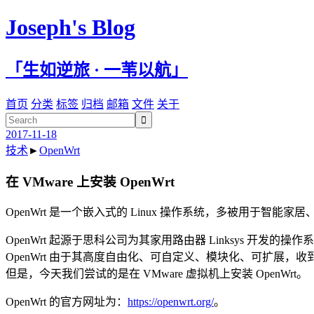
Joseph's Blog
「生如逆旅 · 一苇以航」
首页
分类
标签
归档
邮箱
文件
关于

2017-11-18
技术
►
OpenWrt
在 VMware 上安装 OpenWrt
OpenWrt 是一个嵌入式的 Linux 操作系统，多被用于智能家居
OpenWrt 起源于思科公司为其家用路由器 Linksys 开发的
OpenWrt 由于其高度自由化、可自定义、模块化、可扩展，收到
但是，今天我们尝试的是在 VMware 虚拟机上安装 OpenWrt。
OpenWrt 的官方网址为：
https://openwrt.org/
。