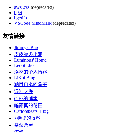
awsl.css
(deprecated)
bget
bgetlib
VSCode MindMark
(deprecated)
友情链接
Jimmy's Blog
皮皮凛の小窝
Luminous' Home
LeoStudio
珞林的个人博客
LiKai Blog
题目自拟的盒子
混沌之海
ClF3的博客
暗雨冥的花田
Catfootbeats' Blog
羽毛P的博客
茶栗栗屋