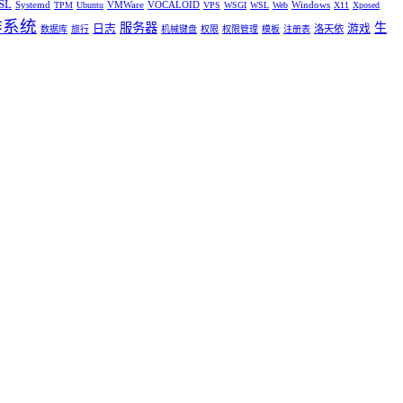
SL
Systemd
VMWare
VOCALOID
Windows
TPM
Ubuntu
VPS
WSGI
WSL
Web
X11
Xposed
作系统
服务器
生
日志
游戏
洛天依
数据库
旅行
机械键盘
权限
权限管理
模板
注册表