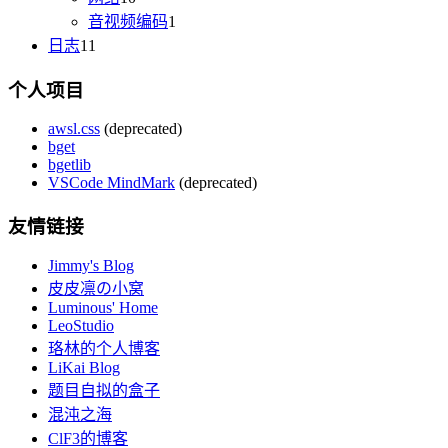
音视频编码
1
日志
11
个人项目
awsl.css
(deprecated)
bget
bgetlib
VSCode MindMark
(deprecated)
友情链接
Jimmy's Blog
皮皮凛の小窝
Luminous' Home
LeoStudio
珞林的个人博客
LiKai Blog
题目自拟的盒子
混沌之海
ClF3的博客