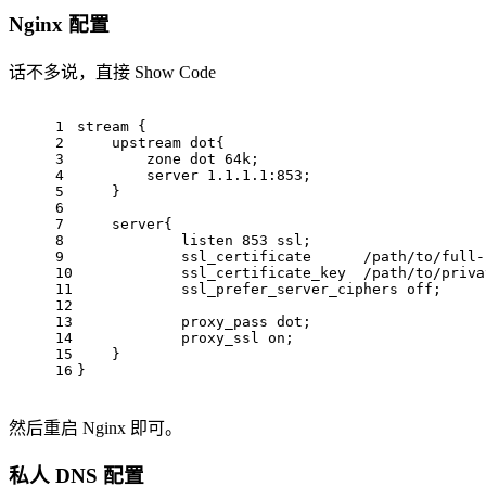
Nginx 配置
话不多说，直接 Show Code
1
stream {
2
    upstream dot{
3
        zone dot 64k;
4
        server 1.1.1.1:853;
5
    }
6
7
    server{
8
            listen 853 ssl;
9
            ssl_certificate      /path/to/full-
10
            ssl_certificate_key  /path/to/priva
11
            ssl_prefer_server_ciphers off;
12
13
            proxy_pass dot;
14
            proxy_ssl on;
15
    }
16
}
然后重启 Nginx 即可。
私人 DNS 配置