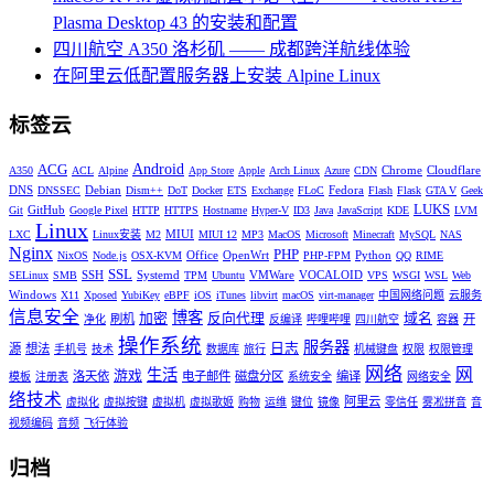
Plasma Desktop 43 的安装和配置
四川航空 A350 洛杉矶 —— 成都跨洋航线体验
在阿里云低配置服务器上安装 Alpine Linux
标签云
Android
ACG
Chrome
Cloudflare
A350
ACL
Alpine
App Store
Apple
Arch Linux
Azure
CDN
DNS
Debian
Fedora
DNSSEC
Dism++
DoT
Docker
ETS
Exchange
FLoC
Flash
Flask
GTA V
Geek
LUKS
GitHub
Git
Google Pixel
HTTP
HTTPS
Hostname
Hyper-V
ID3
Java
JavaScript
KDE
LVM
Linux
MIUI
LXC
Linux安装
M2
MIUI 12
MP3
MacOS
Microsoft
Minecraft
MySQL
NAS
Nginx
PHP
Office
OpenWrt
Python
NixOS
Node.js
OSX-KVM
PHP-FPM
QQ
RIME
SSL
SSH
Systemd
VMWare
VOCALOID
SELinux
SMB
TPM
Ubuntu
VPS
WSGI
WSL
Web
Windows
X11
Xposed
YubiKey
eBPF
iOS
iTunes
libvirt
macOS
virt-manager
中国网络问题
云服务
信息安全
博客
加密
反向代理
域名
刷机
开
净化
反编译
哔哩哔哩
四川航空
容器
操作系统
服务器
日志
源
想法
手机号
技术
数据库
旅行
机械键盘
权限
权限管理
网络
网
生活
游戏
洛天依
电子邮件
磁盘分区
编译
模板
注册表
系统安全
网络安全
络技术
阿里云
虚拟化
虚拟按键
虚拟机
虚拟歌姬
购物
运维
键位
镜像
零信任
雾凇拼音
音
视频编码
音频
飞行体验
归档