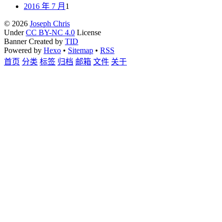
2016 年 7 月
1
© 2026
Joseph Chris
Under
CC BY-NC 4.0
License
Banner Created by
TID
Powered by
Hexo
•
Sitemap
•
RSS
首页
分类
标签
归档
邮箱
文件
关于