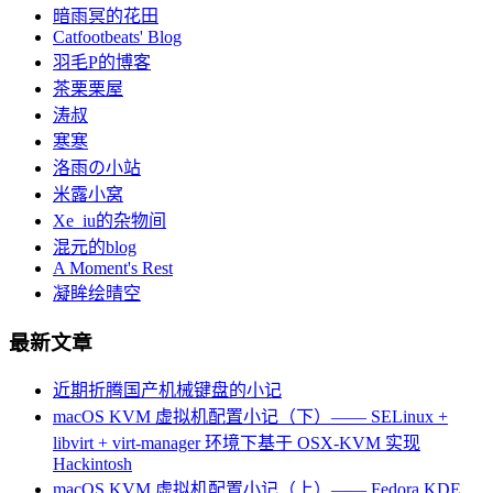
暗雨冥的花田
Catfootbeats' Blog
羽毛P的博客
茶栗栗屋
涛叔
寒寒
洛雨の小站
米露小窝
Xe_iu的杂物间
混元的blog
A Moment's Rest
凝眸绘晴空
最新文章
近期折腾国产机械键盘的小记
macOS KVM 虚拟机配置小记（下）—— SELinux +
libvirt + virt-manager 环境下基于 OSX-KVM 实现
Hackintosh
macOS KVM 虚拟机配置小记（上）—— Fedora KDE