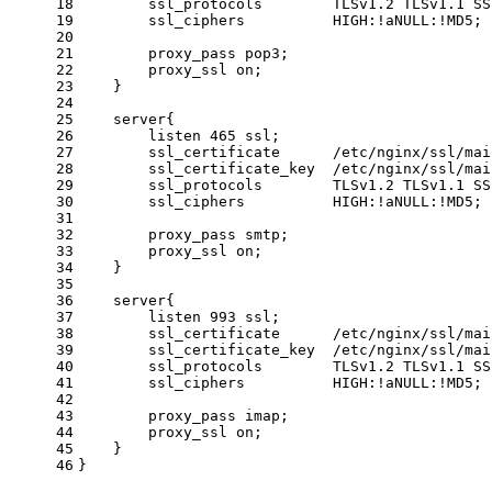
18
        ssl_protocols        TLSv1.2 TLSv1.1 SS
19
        ssl_ciphers          HIGH:!aNULL:!MD5;
20
21
        proxy_pass pop3;
22
        proxy_ssl on;
23
    }
24
25
    server{
26
        listen 465 ssl;
27
        ssl_certificate      /etc/nginx/ssl/mai
28
        ssl_certificate_key  /etc/nginx/ssl/mai
29
        ssl_protocols        TLSv1.2 TLSv1.1 SS
30
        ssl_ciphers          HIGH:!aNULL:!MD5;
31
32
        proxy_pass smtp;
33
        proxy_ssl on;
34
    }
35
36
    server{
37
        listen 993 ssl;
38
        ssl_certificate      /etc/nginx/ssl/mai
39
        ssl_certificate_key  /etc/nginx/ssl/mai
40
        ssl_protocols        TLSv1.2 TLSv1.1 SS
41
        ssl_ciphers          HIGH:!aNULL:!MD5;
42
43
        proxy_pass imap;
44
        proxy_ssl on;
45
    }
46
}