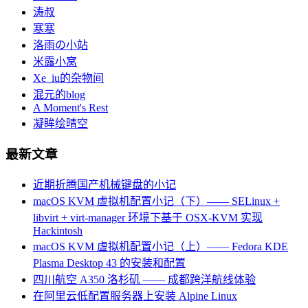
涛叔
寒寒
洛雨の小站
米露小窝
Xe_iu的杂物间
混元的blog
A Moment's Rest
凝眸绘晴空
最新文章
近期折腾国产机械键盘的小记
macOS KVM 虚拟机配置小记（下）—— SELinux +
libvirt + virt-manager 环境下基于 OSX-KVM 实现
Hackintosh
macOS KVM 虚拟机配置小记（上）—— Fedora KDE
Plasma Desktop 43 的安装和配置
四川航空 A350 洛杉矶 —— 成都跨洋航线体验
在阿里云低配置服务器上安装 Alpine Linux