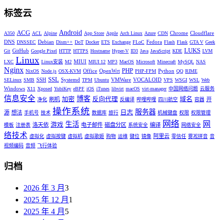
标签云
Android
ACG
Chrome
Cloudflare
A350
ACL
Alpine
App Store
Apple
Arch Linux
Azure
CDN
DNS
Debian
Fedora
DNSSEC
Dism++
DoT
Docker
ETS
Exchange
FLoC
Flash
Flask
GTA V
Geek
LUKS
GitHub
Git
Google Pixel
HTTP
HTTPS
Hostname
Hyper-V
ID3
Java
JavaScript
KDE
LVM
Linux
MIUI
LXC
Linux安装
M2
MIUI 12
MP3
MacOS
Microsoft
Minecraft
MySQL
NAS
Nginx
PHP
Office
OpenWrt
Python
NixOS
Node.js
OSX-KVM
PHP-FPM
QQ
RIME
SSL
SSH
Systemd
VMWare
VOCALOID
SELinux
SMB
TPM
Ubuntu
VPS
WSGI
WSL
Web
Windows
X11
Xposed
YubiKey
eBPF
iOS
iTunes
libvirt
macOS
virt-manager
中国网络问题
云服务
信息安全
博客
加密
反向代理
域名
刷机
开
净化
反编译
哔哩哔哩
四川航空
容器
操作系统
服务器
日志
源
想法
手机号
技术
数据库
旅行
机械键盘
权限
权限管理
网络
网
生活
游戏
洛天依
电子邮件
磁盘分区
编译
模板
注册表
系统安全
网络安全
络技术
阿里云
虚拟化
虚拟按键
虚拟机
虚拟歌姬
购物
运维
键位
镜像
零信任
雾凇拼音
音
视频编码
音频
飞行体验
归档
2026 年 3 月
3
2025 年 12 月
1
2025 年 4 月
5