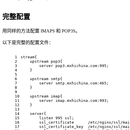
完整配置
用同样的方法配置 IMAPS 和 POP3S。
以下是完整的配置文件：
1
stream{
2
    upstream pop3{
3
        server pop3.mxhichina.com:995;
4
    }
5
6
    upstream smtp{
7
        server smtp.mxhichina.com:465;
8
    }
9
10
    upstream imap{
11
        server imap.mxhichina.com:993;
12
    }
13
14
    server{
15
        listen 995 ssl;
16
        ssl_certificate      /etc/nginx/ssl/mai
17
        ssl_certificate_key  /etc/nginx/ssl/mai