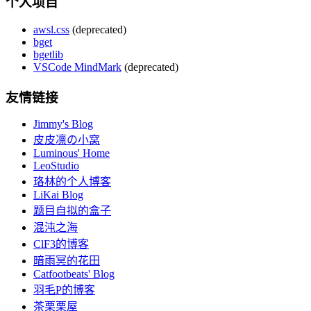
个人项目
awsl.css
(deprecated)
bget
bgetlib
VSCode MindMark
(deprecated)
友情链接
Jimmy's Blog
皮皮凛の小窝
Luminous' Home
LeoStudio
珞林的个人博客
LiKai Blog
题目自拟的盒子
混沌之海
ClF3的博客
暗雨冥的花田
Catfootbeats' Blog
羽毛P的博客
茶栗栗屋