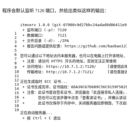
程序会默认监听 7120 端口，并给出类似这样的输出：
itmserv 1.0.0 (git-07900c9d27bbc24adad0d86411e9
 + 监听端口 (-p): 7120
1
 + 数据端口:      7121
2
 + 文件目录 (-d): ./IPA
3
4
 + 报告问题或提供反馈: https://github.com/baobao1270
5
6
您可以通过以下地址访问本服务器，也可以在电脑上打开该地址，
7
 + 注意：请访问 HTTPS 开头的地址，否则无法正常使用
8
 + 访问地址: https://10.7.1.2:7120/     [请使用
9
10
   传输地址: http://10.7.1.2:7121/      [
11
12
正在生成临时 ECC 证书...
13
 + 证书生成完毕，证书指纹：6DA30C67D689C56C9159F58299
14
 + 注意：此证书是自签名证书，浏览器会「此连接非私人连接
15
16
 + 　　　您也可以在该步骤中点击「查看该证书」，并确认该证书
17
 + 　　　此证书仅保存于内存中，关闭服务器后即销毁，下次
18
19
正在启动服务器...
 + 按 Ctrl + C 退出