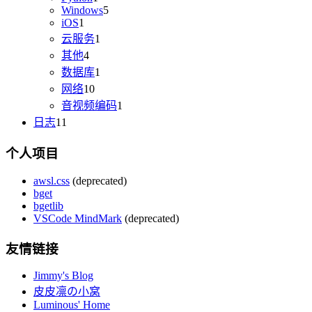
Windows
5
iOS
1
云服务
1
其他
4
数据库
1
网络
10
音视频编码
1
日志
11
个人项目
awsl.css
(deprecated)
bget
bgetlib
VSCode MindMark
(deprecated)
友情链接
Jimmy's Blog
皮皮凛の小窝
Luminous' Home