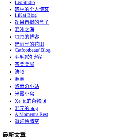
LeoStudio
珞林的个人博客
LiKai Blog
题目自拟的盒子
混沌之海
ClF3的博客
暗雨冥的花田
Catfootbeats' Blog
羽毛P的博客
茶栗栗屋
涛叔
寒寒
洛雨の小站
米露小窝
Xe_iu的杂物间
混元的blog
A Moment's Rest
凝眸绘晴空
最新文章