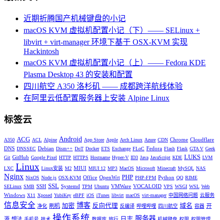
近期折腾国产机械键盘的小记
macOS KVM 虚拟机配置小记（下）—— SELinux +
libvirt + virt-manager 环境下基于 OSX-KVM 实现
Hackintosh
macOS KVM 虚拟机配置小记（上）—— Fedora KDE
Plasma Desktop 43 的安装和配置
四川航空 A350 洛杉矶 —— 成都跨洋航线体验
在阿里云低配置服务器上安装 Alpine Linux
标签云
Android
ACG
Chrome
Cloudflare
A350
ACL
Alpine
App Store
Apple
Arch Linux
Azure
CDN
DNS
Debian
Fedora
DNSSEC
Dism++
DoT
Docker
ETS
Exchange
FLoC
Flash
Flask
GTA V
Geek
LUKS
GitHub
Git
Google Pixel
HTTP
HTTPS
Hostname
Hyper-V
ID3
Java
JavaScript
KDE
LVM
Linux
MIUI
LXC
Linux安装
M2
MIUI 12
MP3
MacOS
Microsoft
Minecraft
MySQL
NAS
Nginx
PHP
Office
OpenWrt
Python
NixOS
Node.js
OSX-KVM
PHP-FPM
QQ
RIME
SSL
SSH
Systemd
VMWare
VOCALOID
SELinux
SMB
TPM
Ubuntu
VPS
WSGI
WSL
Web
Windows
X11
Xposed
YubiKey
eBPF
iOS
iTunes
libvirt
macOS
virt-manager
中国网络问题
云服务
信息安全
博客
加密
反向代理
域名
刷机
开
净化
反编译
哔哩哔哩
四川航空
容器
操作系统
服务器
日志
源
想法
手机号
技术
数据库
旅行
机械键盘
权限
权限管理