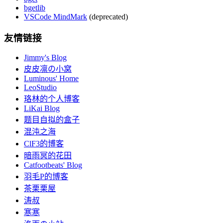
bgetlib
VSCode MindMark
(deprecated)
友情链接
Jimmy's Blog
皮皮凛の小窝
Luminous' Home
LeoStudio
珞林的个人博客
LiKai Blog
题目自拟的盒子
混沌之海
ClF3的博客
暗雨冥的花田
Catfootbeats' Blog
羽毛P的博客
茶栗栗屋
涛叔
寒寒