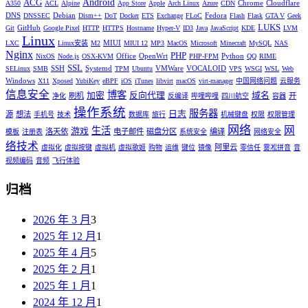
Android
ACG
Chrome
Cloudflare
A350
ACL
Alpine
App Store
Apple
Arch Linux
Azure
CDN
DNS
Debian
Fedora
DNSSEC
Dism++
DoT
Docker
ETS
Exchange
FLoC
Flash
Flask
GTA V
Geek
LUKS
GitHub
Git
Google Pixel
HTTP
HTTPS
Hostname
Hyper-V
ID3
Java
JavaScript
KDE
LVM
Linux
MIUI
LXC
Linux安装
M2
MIUI 12
MP3
MacOS
Microsoft
Minecraft
MySQL
NAS
Nginx
PHP
Office
OpenWrt
Python
NixOS
Node.js
OSX-KVM
PHP-FPM
QQ
RIME
SSL
SSH
Systemd
VMWare
VOCALOID
SELinux
SMB
TPM
Ubuntu
VPS
WSGI
WSL
Web
Windows
X11
Xposed
YubiKey
eBPF
iOS
iTunes
libvirt
macOS
virt-manager
中国网络问题
云服务
信息安全
博客
加密
反向代理
域名
刷机
开
净化
反编译
哔哩哔哩
四川航空
容器
操作系统
服务器
日志
源
想法
手机号
技术
数据库
旅行
机械键盘
权限
权限管理
网络
网
生活
游戏
洛天依
电子邮件
磁盘分区
编译
模板
注册表
系统安全
网络安全
络技术
阿里云
虚拟化
虚拟按键
虚拟机
虚拟歌姬
购物
运维
键位
镜像
零信任
雾凇拼音
音
视频编码
音频
飞行体验
归档
2026 年 3 月
3
2025 年 12 月
1
2025 年 4 月
5
2025 年 2 月
1
2025 年 1 月
1
2024 年 12 月
1