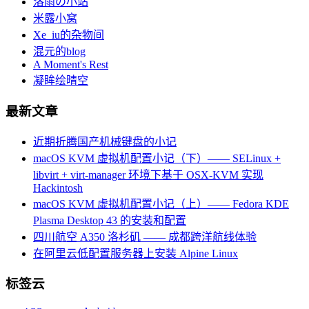
洛雨の小站
米露小窝
Xe_iu的杂物间
混元的blog
A Moment's Rest
凝眸绘晴空
最新文章
近期折腾国产机械键盘的小记
macOS KVM 虚拟机配置小记（下）—— SELinux +
libvirt + virt-manager 环境下基于 OSX-KVM 实现
Hackintosh
macOS KVM 虚拟机配置小记（上）—— Fedora KDE
Plasma Desktop 43 的安装和配置
四川航空 A350 洛杉矶 —— 成都跨洋航线体验
在阿里云低配置服务器上安装 Alpine Linux
标签云