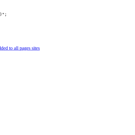
)";
ed to all pages sites