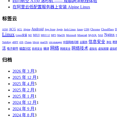
四川航空 A350 洛杉矶 —— 成都跨洋航线体验
在阿里云低配置服务器上安装 Alpine Linux
标签云
Android
ACG
Chrome
Cloudflare
D
A350
ACL
Alpine
App Store
Apple
Arch Linux
Azure
CDN
Linux
Nginx
MIUI
Linux安装
M2
MIUI 12
MP3
MacOS
Microsoft
Minecraft
MySQL
NAS
信息安全
刷
YubiKey
eBPF
iOS
iTunes
libvirt
macOS
virt-manager
中国网络问题
云服务
净化
网络
网络技术
活
电子邮件
磁盘分区
编译
系统安全
网络安全
虚拟化
虚拟按键
虚拟
归档
2026 年 3 月
3
2025 年 12 月
1
2025 年 4 月
5
2025 年 2 月
1
2025 年 1 月
1
2024 年 12 月
1
2024 年 9 月
1
2024 年 8 月
3