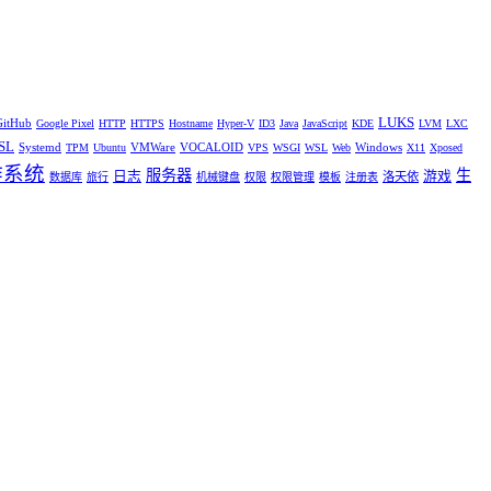
LUKS
GitHub
Google Pixel
HTTP
HTTPS
Hostname
Hyper-V
ID3
Java
JavaScript
KDE
LVM
LXC
SL
Systemd
VMWare
VOCALOID
Windows
TPM
Ubuntu
VPS
WSGI
WSL
Web
X11
Xposed
作系统
服务器
生
日志
游戏
洛天依
数据库
旅行
机械键盘
权限
权限管理
模板
注册表