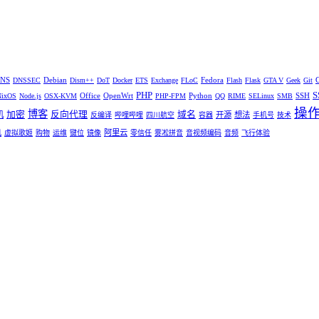
NS
Debian
Fedora
DNSSEC
Dism++
DoT
Docker
ETS
Exchange
FLoC
Flash
Flask
GTA V
Geek
Git
PHP
S
Office
OpenWrt
Python
SSH
NixOS
Node.js
OSX-KVM
PHP-FPM
QQ
RIME
SELinux
SMB
操
博客
加密
反向代理
域名
机
开源
想法
反编译
哔哩哔哩
四川航空
容器
手机号
技术
阿里云
机
虚拟歌姬
购物
运维
键位
镜像
零信任
雾凇拼音
音视频编码
音频
飞行体验