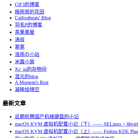
ClF3的博客
暗雨冥的花田
Catfootbeats' Blog
羽毛P的博客
茶栗栗屋
涛叔
寒寒
洛雨の小站
米露小窝
Xe_iu的杂物间
混元的blog
A Moment's Rest
凝眸绘晴空
最新文章
近期折腾国产机械键盘的小记
macOS KVM 虚拟机配置小记（下）—— SELinux + libvirt +
macOS KVM 虚拟机配置小记（上）—— Fedora KDE Plas