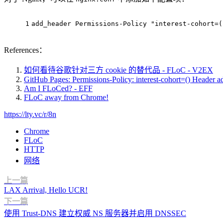
1
add_header Permissions-Policy "interest-cohort=(
References：
如何看待谷歌针对三方 cookie 的替代品 - FLoC - V2EX
GitHub Pages: Permissions-Policy: interest-cohort=() Header add
Am I FLoCed? - EFF
FLoC away from Chrome!
https://lty.vc/r/8n
Chrome
FLoC
HTTP
网络
上一篇
LAX Arrival, Hello UCR!
下一篇
使用 Trust-DNS 建立权威 NS 服务器并启用 DNSSEC