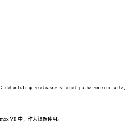
为：
。
debootstrap <release> <target path> <mirror url>
ox VE 中，作为镜像使用。