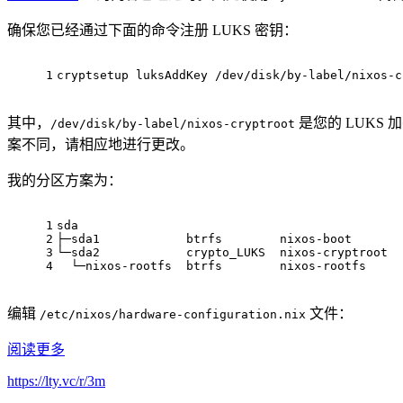
确保您已经通过下面的命令注册 LUKS 密钥：
1
cryptsetup luksAddKey /dev/disk/by-label/nixos-c
其中，
是您的 LUKS 
/dev/disk/by-label/nixos-cryptroot
案不同，请相应地进行更改。
我的分区方案为：
1
sda
2
├─sda1            btrfs        nixos-boot       
3
└─sda2            crypto_LUKS  nixos-cryptroot
4
  └─nixos-rootfs  btrfs        nixos-rootfs     
编辑
文件：
/etc/nixos/hardware-configuration.nix
阅读更多
https://lty.vc/r/3m