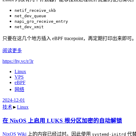
netif_receive_skb
net_dev_queue
napi_gro_receive_entry
net_dev_xmit
只要在这几个地方插入 eBPF tracepoint，再定期打印出来即可
阅读更多
https://lty.vc/r/3r
Linux
VPS
eBPF
网络
2024-12-01
技术
►
Linux
在 NixOS 上启用 LUKS 根分区加密的自动解锁
NixOS Wiki
上的内容已经过时。因此使用
代替
systemd-initrd