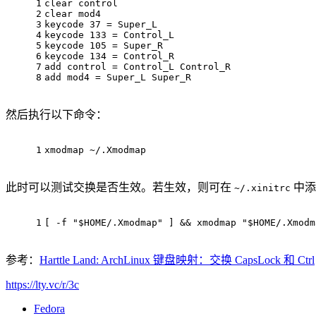
1
clear control
2
clear mod4
3
keycode 37 = Super_L
4
keycode 133 = Control_L
5
keycode 105 = Super_R
6
keycode 134 = Control_R
7
add control = Control_L Control_R
8
add mod4 = Super_L Super_R
然后执行以下命令：
1
xmodmap ~/.Xmodmap
此时可以测试交换是否生效。若生效，则可在
中添
~/.xinitrc
1
[ -f 
"
$HOME
/.Xmodmap"
 ] && xmodmap 
"
$HOME
/.Xmodm
参考：
Harttle Land: ArchLinux 键盘映射：交换 CapsLock 和 Ctrl
https://lty.vc/r/3c
Fedora