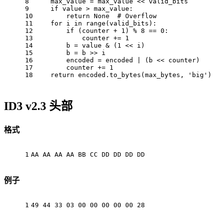
8
    max_value = max_value << valid_bits
9
if
 value > max_value:
10
return
None
# Overflow
11
for
 i 
in
range
(valid_bits):
12
if
 (counter + 
1
) % 
8
 == 
0
:
13
            counter += 
1
14
        b = value & (
1
 << i)
15
        b = b >> i
16
        encoded = encoded | (b << counter)
17
        counter += 
1
18
return
 encoded.to_bytes(max_bytes, 
'big'
)
ID3 v2.3 头部
格式
1
AA AA AA AA BB CC DD DD DD DD
例子
1
49 44 33 03 00 00 00 00 00 28