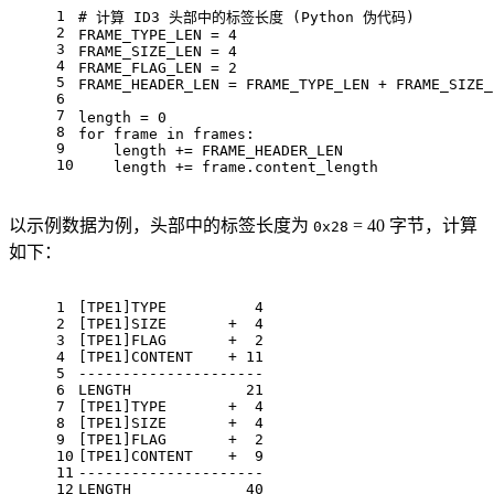
1
# 计算 ID3 头部中的标签长度 (Python 伪代码)
2
FRAME_TYPE_LEN = 
4
3
FRAME_SIZE_LEN = 
4
4
FRAME_FLAG_LEN = 
2
5
FRAME_HEADER_LEN = FRAME_TYPE_LEN + FRAME_SIZE_
6
7
length = 
0
8
for
 frame 
in
 frames:
9
    length += FRAME_HEADER_LEN
10
    length += frame.content_length
以示例数据为例，头部中的标签长度为
= 40 字节，计算
0x28
如下：
1
[TPE1]TYPE          4
2
[TPE1]SIZE       +  4
3
[TPE1]FLAG       +  2
4
[TPE1]CONTENT    + 11
5
---------------------
6
LENGTH             21
7
[TPE1]TYPE       +  4
8
[TPE1]SIZE       +  4
9
[TPE1]FLAG       +  2
10
[TPE1]CONTENT    +  9
11
---------------------
12
LENGTH             40