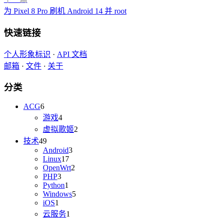
为 Pixel 8 Pro 刷机 Android 14 并 root
快速链接
个人形象标识
·
API 文档
邮箱
·
文件
·
关于
分类
ACG
6
游戏
4
虚拟歌姬
2
技术
49
Android
3
Linux
17
OpenWrt
2
PHP
3
Python
1
Windows
5
iOS
1
云服务
1