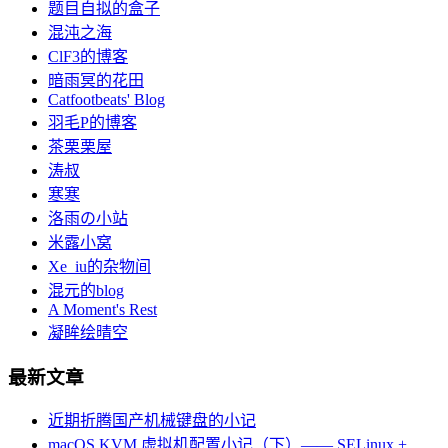
题目自拟的盒子
混沌之海
ClF3的博客
暗雨冥的花田
Catfootbeats' Blog
羽毛P的博客
茶栗栗屋
涛叔
寒寒
洛雨の小站
米露小窝
Xe_iu的杂物间
混元的blog
A Moment's Rest
凝眸绘晴空
最新文章
近期折腾国产机械键盘的小记
macOS KVM 虚拟机配置小记（下）—— SELinux +