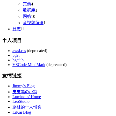
其他
4
数据库
1
网络
10
音视频编码
1
日志
11
个人项目
awsl.css
(deprecated)
bget
bgetlib
VSCode MindMark
(deprecated)
友情链接
Jimmy's Blog
皮皮凛の小窝
Luminous' Home
LeoStudio
珞林的个人博客
LiKai Blog