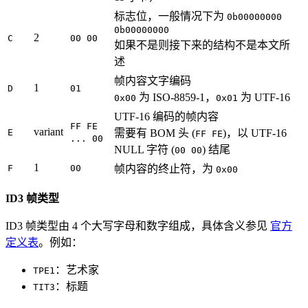
标志位，一般情况下为
0b00000000
0b00000000
2
C
00 00
如果不是则接下来的结构不是本文所
述
帧内容文字编码
1
D
01
为 ISO-8859-1，
为 UTF-16
0x00
0x01
UTF-16 编码的帧内容
FF FE
variant
E
需要有 BOM 头 (
)，以 UTF-16
FF FE
... 00
NULL 字符 (
) 结尾
00 00
1
F
00
帧内容的终止符，为
0x00
ID3 帧类型
ID3 帧类型由 4 个大写字母和数字组成，具体含义参见
官方
定义表
。例如：
：艺术家
TPE1
：标题
TIT3