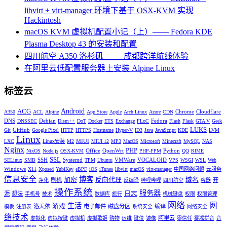
libvirt + virt-manager 环境下基于 OSX-KVM 实现
Hackintosh
macOS KVM 虚拟机配置小记（上）—— Fedora KDE
Plasma Desktop 43 的安装和配置
四川航空 A350 洛杉矶 —— 成都跨洋航线体验
在阿里云低配置服务器上安装 Alpine Linux
标签云
Android
ACG
Chrome
Cloudflare
A350
ACL
Alpine
App Store
Apple
Arch Linux
Azure
CDN
DNS
Debian
Fedora
DNSSEC
Dism++
DoT
Docker
ETS
Exchange
FLoC
Flash
Flask
GTA V
Geek
LUKS
GitHub
Git
Google Pixel
HTTP
HTTPS
Hostname
Hyper-V
ID3
Java
JavaScript
KDE
LVM
Linux
MIUI
LXC
Linux安装
M2
MIUI 12
MP3
MacOS
Microsoft
Minecraft
MySQL
NAS
Nginx
PHP
Office
OpenWrt
Python
NixOS
Node.js
OSX-KVM
PHP-FPM
QQ
RIME
SSL
SSH
Systemd
VMWare
VOCALOID
SELinux
SMB
TPM
Ubuntu
VPS
WSGI
WSL
Web
Windows
X11
Xposed
YubiKey
eBPF
iOS
iTunes
libvirt
macOS
virt-manager
中国网络问题
云服务
信息安全
博客
加密
反向代理
域名
刷机
开
净化
反编译
哔哩哔哩
四川航空
容器
操作系统
服务器
日志
源
想法
手机号
技术
数据库
旅行
机械键盘
权限
权限管理
网络
网
生活
游戏
洛天依
电子邮件
磁盘分区
编译
模板
注册表
系统安全
网络安全
络技术
阿里云
虚拟化
虚拟按键
虚拟机
虚拟歌姬
购物
运维
键位
镜像
零信任
雾凇拼音
音