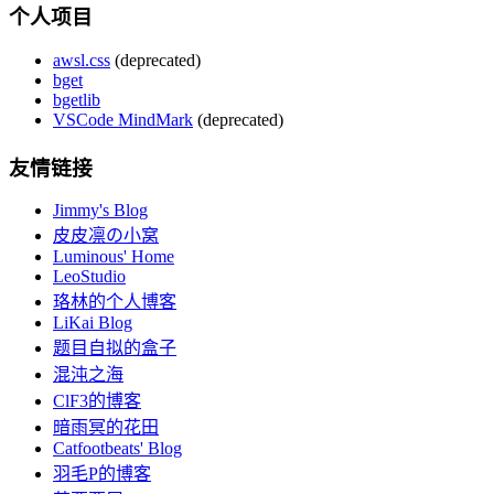
个人项目
awsl.css
(deprecated)
bget
bgetlib
VSCode MindMark
(deprecated)
友情链接
Jimmy's Blog
皮皮凛の小窝
Luminous' Home
LeoStudio
珞林的个人博客
LiKai Blog
题目自拟的盒子
混沌之海
ClF3的博客
暗雨冥的花田
Catfootbeats' Blog
羽毛P的博客