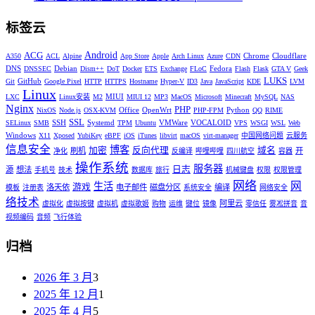
标签云
Android
ACG
Chrome
Cloudflare
A350
ACL
Alpine
App Store
Apple
Arch Linux
Azure
CDN
DNS
Debian
Fedora
DNSSEC
Dism++
DoT
Docker
ETS
Exchange
FLoC
Flash
Flask
GTA V
Geek
LUKS
GitHub
Git
Google Pixel
HTTP
HTTPS
Hostname
Hyper-V
ID3
Java
JavaScript
KDE
LVM
Linux
MIUI
LXC
Linux安装
M2
MIUI 12
MP3
MacOS
Microsoft
Minecraft
MySQL
NAS
Nginx
PHP
Office
OpenWrt
Python
NixOS
Node.js
OSX-KVM
PHP-FPM
QQ
RIME
SSL
SSH
Systemd
VMWare
VOCALOID
SELinux
SMB
TPM
Ubuntu
VPS
WSGI
WSL
Web
Windows
X11
Xposed
YubiKey
eBPF
iOS
iTunes
libvirt
macOS
virt-manager
中国网络问题
云服务
信息安全
博客
加密
反向代理
域名
刷机
开
净化
反编译
哔哩哔哩
四川航空
容器
操作系统
服务器
日志
源
想法
手机号
技术
数据库
旅行
机械键盘
权限
权限管理
网络
网
生活
游戏
洛天依
电子邮件
磁盘分区
编译
模板
注册表
系统安全
网络安全
络技术
阿里云
虚拟化
虚拟按键
虚拟机
虚拟歌姬
购物
运维
键位
镜像
零信任
雾凇拼音
音
视频编码
音频
飞行体验
归档
2026 年 3 月
3
2025 年 12 月
1
2025 年 4 月
5