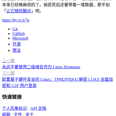
本来已经够麻烦的了。倘若死后还要带着一堆数据，那不如
「
让它随风飘远
」吧。
https://lty.vc/r/7n
Git
GitHub
Microsoft
开源
想法
上一篇
永远不要使用二级域名作为 Linux Hostname
下一篇
配置基于硬件安全的 Linux：TPM2/FIDO2 解密 LUKS 全盘加
密和 U2F 用户登录
快速链接
个人形象标识
·
API 文档
邮箱
·
文件
·
关于