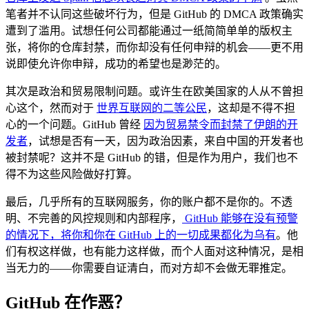
笔者并不认同这些破坏行为，但是 GitHub 的 DMCA 政策确实
遭到了滥用。试想任何公司都能通过一纸简简单单的版权主
张，将你的仓库封禁，而你却没有任何申辩的机会——更不用
说即使允许你申辩，成功的希望也是渺茫的。
其次是政治和贸易限制问题。或许生在欧美国家的人从不曾担
心这个，然而对于
世界互联网的二等公民
，这却是不得不担
心的一个问题。GitHub 曾经
因为贸易禁令而封禁了伊朗的开
发者
，试想是否有一天，因为政治因素，来自中国的开发者也
被封禁呢？这并不是 GitHub 的错，但是作为用户，我们也不
得不为这些风险做好打算。
最后，几乎所有的互联网服务，你的账户都不是你的。不透
明、不完善的风控规则和内部程序，
GitHub 能够在没有预警
的情况下，将你和你在 GitHub 上的一切成果都化为乌有
。他
们有权这样做，也有能力这样做，而个人面对这种情况，是相
当无力的——你需要自证清白，而对方却不会做无罪推定。
GitHub 在作恶？