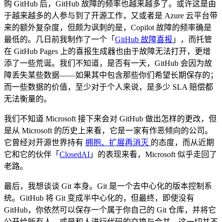
购 GitHub 后，GitHub 故障的频率也越来越多了。或许这是由
于越来越多的人参与到了开源工作，又或者是 Azure 云平台带
来的额外复杂度，但颇为讽刺的是，Copilot 故障的频率确是
最低的。几日前我制作了一个「
GitHub 故障喜报
」，而托管
在 GitHub Pages 上的喜报生成器也由于故障无法打开，更增
添了一些荒诞。我们不知道，是否有一天，GitHub 会因为故
障丢失某些数据——如果其中包含那些你们希望长期保存的；
而一些数据的价值，至少对于个人来说，是多少 SLA 赔偿都
无法衡量的。
我们不知道 Microsoft 接下来会对 GitHub 做出怎样的更改，但
是从 Microsoft 的历史上来看，它是一家有作恶倾向的公司。
它曾经对开源世界持有
拥抱、扩展再消灭
的态度，而从近期
它和它的伙伴「
ClosedAI
」的表现来看，Microsoft 似乎走回了
老路。
最后，我想谈谈 Git 本身。Git 是一个去中心化的版本控制系
统。GitHub 将 Git 变成半中心化的，但最终，即使没有
GitHub，你依然可以保存一个属于你自己的 Git 仓库，并将它
公开给所有人，或是和人进行代码的交换与合并。这一切并不