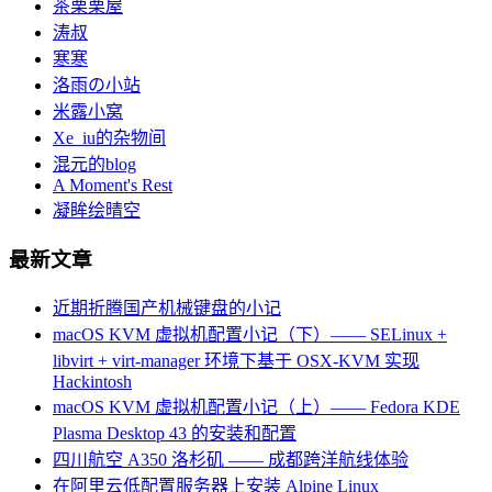
茶栗栗屋
涛叔
寒寒
洛雨の小站
米露小窝
Xe_iu的杂物间
混元的blog
A Moment's Rest
凝眸绘晴空
最新文章
近期折腾国产机械键盘的小记
macOS KVM 虚拟机配置小记（下）—— SELinux +
libvirt + virt-manager 环境下基于 OSX-KVM 实现
Hackintosh
macOS KVM 虚拟机配置小记（上）—— Fedora KDE
Plasma Desktop 43 的安装和配置
四川航空 A350 洛杉矶 —— 成都跨洋航线体验
在阿里云低配置服务器上安装 Alpine Linux