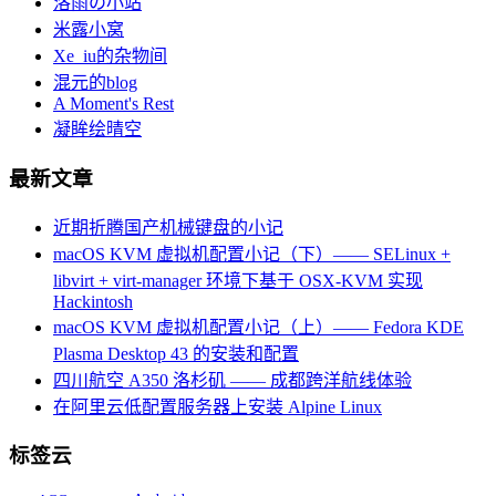
洛雨の小站
米露小窝
Xe_iu的杂物间
混元的blog
A Moment's Rest
凝眸绘晴空
最新文章
近期折腾国产机械键盘的小记
macOS KVM 虚拟机配置小记（下）—— SELinux +
libvirt + virt-manager 环境下基于 OSX-KVM 实现
Hackintosh
macOS KVM 虚拟机配置小记（上）—— Fedora KDE
Plasma Desktop 43 的安装和配置
四川航空 A350 洛杉矶 —— 成都跨洋航线体验
在阿里云低配置服务器上安装 Alpine Linux
标签云