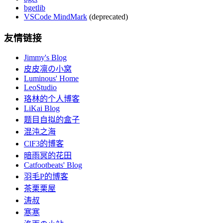
bgetlib
VSCode MindMark
(deprecated)
友情链接
Jimmy's Blog
皮皮凛の小窝
Luminous' Home
LeoStudio
珞林的个人博客
LiKai Blog
题目自拟的盒子
混沌之海
ClF3的博客
暗雨冥的花田
Catfootbeats' Blog
羽毛P的博客
茶栗栗屋
涛叔
寒寒