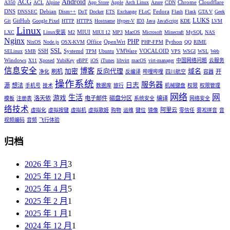
Android
ACG
Chrome
Cloudflare
A350
ACL
Alpine
App Store
Apple
Arch Linux
Azure
CDN
DNS
Debian
Fedora
DNSSEC
Dism++
DoT
Docker
ETS
Exchange
FLoC
Flash
Flask
GTA V
Geek
LUKS
GitHub
Git
Google Pixel
HTTP
HTTPS
Hostname
Hyper-V
ID3
Java
JavaScript
KDE
LVM
Linux
MIUI
LXC
Linux安装
M2
MIUI 12
MP3
MacOS
Microsoft
Minecraft
MySQL
NAS
Nginx
PHP
Office
OpenWrt
Python
NixOS
Node.js
OSX-KVM
PHP-FPM
QQ
RIME
SSL
SSH
Systemd
VMWare
VOCALOID
SELinux
SMB
TPM
Ubuntu
VPS
WSGI
WSL
Web
Windows
X11
Xposed
YubiKey
eBPF
iOS
iTunes
libvirt
macOS
virt-manager
中国网络问题
云服务
信息安全
博客
加密
反向代理
域名
刷机
开
净化
反编译
哔哩哔哩
四川航空
容器
操作系统
服务器
日志
源
想法
手机号
技术
数据库
旅行
机械键盘
权限
权限管理
网络
网
生活
游戏
洛天依
电子邮件
磁盘分区
编译
模板
注册表
系统安全
网络安全
络技术
阿里云
虚拟化
虚拟按键
虚拟机
虚拟歌姬
购物
运维
键位
镜像
零信任
雾凇拼音
音
视频编码
音频
飞行体验
归档
2026 年 3 月
3
2025 年 12 月
1
2025 年 4 月
5
2025 年 2 月
1
2025 年 1 月
1
2024 年 12 月
1