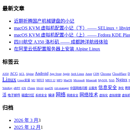
最新文章
近期折腾国产机械键盘的小记
macOS KVM 虚拟机配置小记（下）—— SELinux + libvirt +
macOS KVM 虚拟机配置小记（上）—— Fedora KDE Plas
四川航空 A350 洛杉矶 —— 成都跨洋航线体验
在阿里云低配置服务器上安装 Alpine Linux
标签云
Android
ACG
Chrome
Cloudflare
D
A350
ACL
Alpine
App Store
Apple
Arch Linux
Azure
CDN
Linux
Nginx
MIUI
Linux安装
M2
MIUI 12
MP3
MacOS
Microsoft
Minecraft
MySQL
NAS
信息安全
刷
YubiKey
eBPF
iOS
iTunes
libvirt
macOS
virt-manager
中国网络问题
云服务
净化
网络
网络技术
活
电子邮件
磁盘分区
编译
系统安全
网络安全
虚拟化
虚拟按键
虚拟
归档
2026 年 3 月
3
2025 年 12 月
1