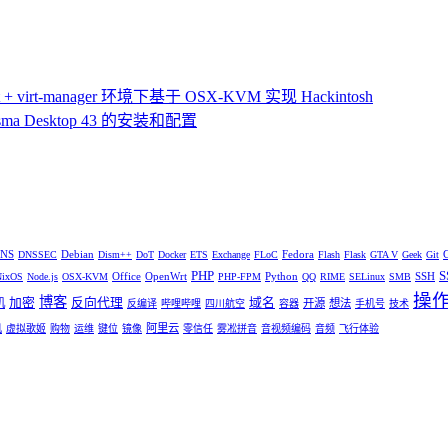
 virt-manager 环境下基于 OSX-KVM 实现 Hackintosh
ma Desktop 43 的安装和配置
NS
Debian
Fedora
DNSSEC
Dism++
DoT
Docker
ETS
Exchange
FLoC
Flash
Flask
GTA V
Geek
Git
PHP
S
Office
OpenWrt
Python
SSH
NixOS
Node.js
OSX-KVM
PHP-FPM
QQ
RIME
SELinux
SMB
操
博客
加密
反向代理
域名
机
开源
想法
反编译
哔哩哔哩
四川航空
容器
手机号
技术
阿里云
机
虚拟歌姬
购物
运维
键位
镜像
零信任
雾凇拼音
音视频编码
音频
飞行体验