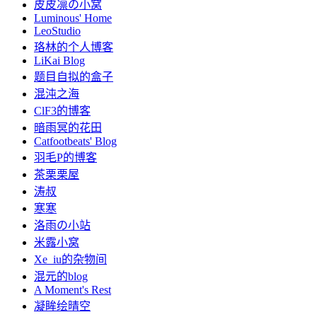
皮皮凛の小窝
Luminous' Home
LeoStudio
珞林的个人博客
LiKai Blog
题目自拟的盒子
混沌之海
ClF3的博客
暗雨冥的花田
Catfootbeats' Blog
羽毛P的博客
茶栗栗屋
涛叔
寒寒
洛雨の小站
米露小窝
Xe_iu的杂物间
混元的blog
A Moment's Rest
凝眸绘晴空