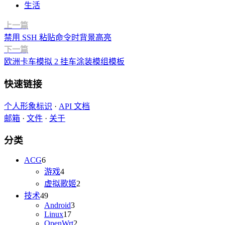
生活
上一篇
禁用 SSH 粘贴命令时背景高亮
下一篇
欧洲卡车模拟 2 挂车涂装模组模板
快速链接
个人形象标识
·
API 文档
邮箱
·
文件
·
关于
分类
ACG
6
游戏
4
虚拟歌姬
2
技术
49
Android
3
Linux
17
OpenWrt
2