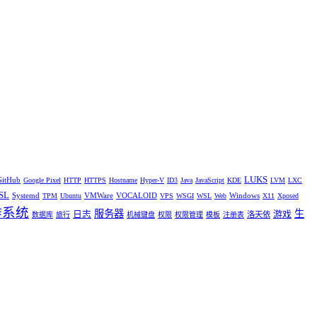
LUKS
GitHub
Google Pixel
HTTP
HTTPS
Hostname
Hyper-V
ID3
Java
JavaScript
KDE
LVM
LXC
SL
Systemd
VMWare
VOCALOID
Windows
TPM
Ubuntu
VPS
WSGI
WSL
Web
X11
Xposed
作系统
服务器
生
日志
游戏
洛天依
数据库
旅行
机械键盘
权限
权限管理
模板
注册表