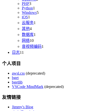
PHP
3
Python
1
Windows
5
iOS
1
云服务
1
其他
4
数据库
1
网络
10
音视频编码
1
日志
11
个人项目
awsl.css
(deprecated)
bget
bgetlib
VSCode MindMark
(deprecated)
友情链接
Jimmy's Blog