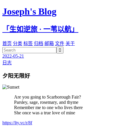
Joseph's Blog
「生如逆旅 · 一苇以航」
首页
分类
标签
归档
邮箱
文件
关于

2022-05-21
日志
夕阳无限好
Are you going to Scarborough Fair?
Parsley, sage, rosemary, and thyme
Remember me to one who lives there
She once was a true love of mine
https://lty.vc/r/8f