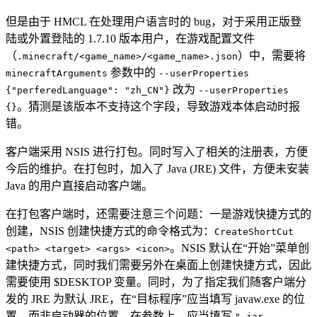
但是由于 HMCL 在处理用户语言时的 bug，对于采用正版登
陆或外置登陆的 1.7.10 版本用户，在游戏配置文件
（
）中，需要将
.minecraft/<game_name>/<game_name>.json
参数中的
minecraftArguments
--userProperties
改为
{"perferedLanguage": "zh_CN"}
--userProperties
。猜测是该版本不支持这个字段，导致游戏本体启动时报
{}
错。
客户端采用 NSIS 进行打包。同时写入了相关的注册表，方便
今后的维护。在打包时，加入了 Java (JRE) 文件，方便未安装
Java 的用户直接启动客户端。
在打包客户端时，还需要注意三个问题：一是游戏快捷方式的
创建，NSIS 创建快捷方式的命令格式为：
CreateShortCut
。NSIS 默认在“开始”菜单创
<path> <target> <args> <icon>
建快捷方式，同时我们需要另外在桌面上创建快捷方式，因此
需要使用 $DESKTOP 变量。同时，为了指定我们随客户端分
发的 JRE 为默认 JRE，在“目标程序”应当填写 javaw.exe 的位
置，而非启动器的位置。在参数上，应当填写
"-jar