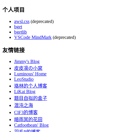
个人项目
awsl.css
(deprecated)
bget
bgetlib
VSCode MindMark
(deprecated)
友情链接
Jimmy's Blog
皮皮凛の小窝
Luminous' Home
LeoStudio
珞林的个人博客
LiKai Blog
题目自拟的盒子
混沌之海
ClF3的博客
暗雨冥的花田
Catfootbeats' Blog
羽毛P的博客