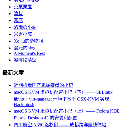
茶栗栗屋
涛叔
寒寒
洛雨の小站
米露小窝
Xe_iu的杂物间
混元的blog
A Moment's Rest
凝眸绘晴空
最新文章
近期折腾国产机械键盘的小记
macOS KVM 虚拟机配置小记（下）—— SELinux +
libvirt + virt-manager 环境下基于 OSX-KVM 实现
Hackintosh
macOS KVM 虚拟机配置小记（上）—— Fedora KDE
Plasma Desktop 43 的安装和配置
四川航空 A350 洛杉矶 —— 成都跨洋航线体验