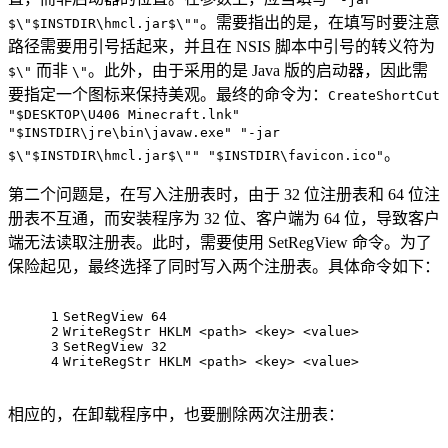
。需要指出的是，在填写时要注意
$\"$INSTDIR\hmcl.jar$\""
路径需要用引号括起来，并且在 NSIS 脚本中引号的转义符为
而非
。此外，由于采用的是 Java 版的启动器，因此需
$\"
\"
要指定一个图标来保持美观。最终的命令为：
CreateShortCut
"$DESKTOP\U406 Minecraft.lnk"
"$INSTDIR\jre\bin\javaw.exe" "-jar
。
$\"$INSTDIR\hmcl.jar$\"" "$INSTDIR\favicon.ico"
第二个问题是，在写入注册表时，由于 32 位注册表和 64 位注
册表不互通，而安装程序为 32 位、客户端为 64 位，导致客户
端无法读取注册表。此时，需要使用 SetRegView 命令。为了
保险起见，最终选择了同时写入两个注册表。具体命令如下：
1
SetRegView 64
2
WriteRegStr HKLM <path> <key> <value>
3
SetRegView 32
4
WriteRegStr HKLM <path> <key> <value>
相应的，在卸载程序中，也要删除两次注册表：