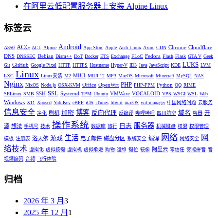
在阿里云低配置服务器上安装 Alpine Linux
标签云
Android
ACG
Chrome
Cloudflare
A350
ACL
Alpine
App Store
Apple
Arch Linux
Azure
CDN
DNS
Debian
Fedora
DNSSEC
Dism++
DoT
Docker
ETS
Exchange
FLoC
Flash
Flask
GTA V
Geek
LUKS
GitHub
Git
Google Pixel
HTTP
HTTPS
Hostname
Hyper-V
ID3
Java
JavaScript
KDE
LVM
Linux
MIUI
LXC
Linux安装
M2
MIUI 12
MP3
MacOS
Microsoft
Minecraft
MySQL
NAS
Nginx
PHP
Office
OpenWrt
Python
NixOS
Node.js
OSX-KVM
PHP-FPM
QQ
RIME
SSL
SSH
Systemd
VMWare
VOCALOID
SELinux
SMB
TPM
Ubuntu
VPS
WSGI
WSL
Web
Windows
X11
Xposed
YubiKey
eBPF
iOS
iTunes
libvirt
macOS
virt-manager
中国网络问题
云服务
信息安全
博客
加密
反向代理
域名
刷机
开
净化
反编译
哔哩哔哩
四川航空
容器
操作系统
服务器
日志
源
想法
手机号
技术
数据库
旅行
机械键盘
权限
权限管理
网络
网
生活
游戏
洛天依
电子邮件
磁盘分区
编译
模板
注册表
系统安全
网络安全
络技术
阿里云
虚拟化
虚拟按键
虚拟机
虚拟歌姬
购物
运维
键位
镜像
零信任
雾凇拼音
音
视频编码
音频
飞行体验
归档
2026 年 3 月
3
2025 年 12 月
1