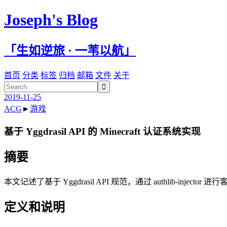
Joseph's Blog
「生如逆旅 · 一苇以航」
首页
分类
标签
归档
邮箱
文件
关于

2019-11-25
ACG
►
游戏
基于 Yggdrasil API 的 Minecraft 认证系统实现
摘要
本文记述了基于 Yggdrasil API 规范，通过 authlib-inj
定义和说明