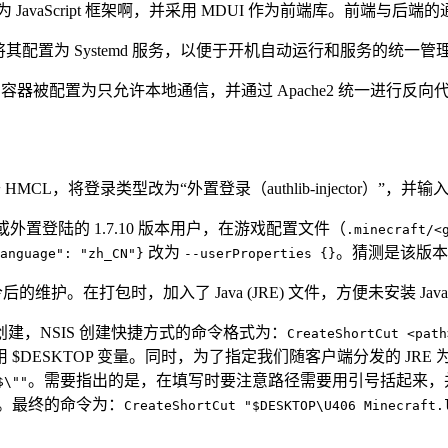
vaScript 框架啊，并采用 MDUI 作为前端库。前端与后端的通信
，并将其配置为 Systemd 服务，以便于开机自动运行和服务的统一管
 容器被配置为只允许本地通信，并通过 Apache2 统一进行反向代
置。打开 HMCL，将登录类型改为“外置登录（authlib-injector
外置登陆的 1.7.10 版本用户，在游戏配置文件（
.minecraft/<
改为
。猜测是该版本
anguage": "zh_CN"}
--userProperties {}
维护。在打包时，加入了 Java (JRE) 文件，方便未安装 Ja
，NSIS 创建快捷方式的命令格式为：
CreateShortCut <path
KTOP 变量。同时，为了指定我们随客户端分发的 JRE 为默认 
。需要指出的是，在填写时要注意路径需要用引号括起来，并且
$\""
观。最终的命令为：
CreateShortCut "$DESKTOP\U406 Minecraft.