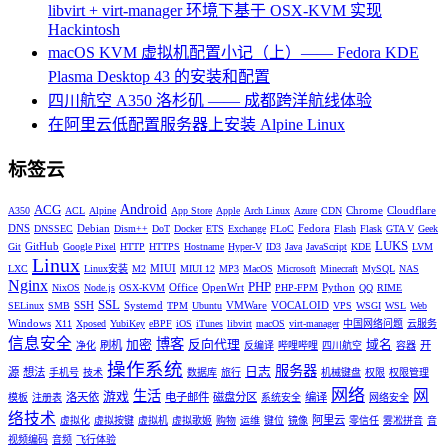
libvirt + virt-manager 环境下基于 OSX-KVM 实现
Hackintosh
macOS KVM 虚拟机配置小记（上）—— Fedora KDE
Plasma Desktop 43 的安装和配置
四川航空 A350 洛杉矶 —— 成都跨洋航线体验
在阿里云低配置服务器上安装 Alpine Linux
标签云
Android
ACG
Chrome
Cloudflare
A350
ACL
Alpine
App Store
Apple
Arch Linux
Azure
CDN
DNS
Debian
Fedora
DNSSEC
Dism++
DoT
Docker
ETS
Exchange
FLoC
Flash
Flask
GTA V
Geek
LUKS
GitHub
Git
Google Pixel
HTTP
HTTPS
Hostname
Hyper-V
ID3
Java
JavaScript
KDE
LVM
Linux
MIUI
LXC
Linux安装
M2
MIUI 12
MP3
MacOS
Microsoft
Minecraft
MySQL
NAS
Nginx
PHP
Office
OpenWrt
Python
NixOS
Node.js
OSX-KVM
PHP-FPM
QQ
RIME
SSL
SSH
Systemd
VMWare
VOCALOID
SELinux
SMB
TPM
Ubuntu
VPS
WSGI
WSL
Web
Windows
X11
Xposed
YubiKey
eBPF
iOS
iTunes
libvirt
macOS
virt-manager
中国网络问题
云服务
信息安全
博客
加密
反向代理
域名
刷机
开
净化
反编译
哔哩哔哩
四川航空
容器
操作系统
服务器
日志
源
想法
手机号
技术
数据库
旅行
机械键盘
权限
权限管理
网络
网
生活
游戏
洛天依
电子邮件
磁盘分区
编译
模板
注册表
系统安全
网络安全
络技术
阿里云
虚拟化
虚拟按键
虚拟机
虚拟歌姬
购物
运维
键位
镜像
零信任
雾凇拼音
音
视频编码
音频
飞行体验