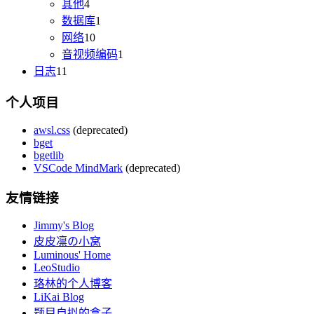
其他
4
数据库
1
网络
10
音视频编码
1
日志
11
个人项目
awsl.css
(deprecated)
bget
bgetlib
VSCode MindMark
(deprecated)
友情链接
Jimmy's Blog
皮皮凛の小窝
Luminous' Home
LeoStudio
珞林的个人博客
LiKai Blog
题目自拟的盒子