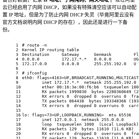
云已经启用了内网 DHCP，如果没有特殊清空应该可以自动配
置 IP 地址，但是为了防止内网 DHCP 失灵（毕竟阿里云没有
官方文档说明内网 DHCP 的存在），因此还是进行一下备
份。
1
# route -n
2
Kernel IP routing table
3
Destination     Gateway      Genmask         Fl
4
0.0.0.0         172.17.*.*   0.0.0.0         UG
5
172.17.0.0      0.0.0.0      255.255.192.0   U 
6
7
# ifconfig
8
eth0: flags=4163<UP,BROADCAST,RUNNING,MULTICAST
9
        inet 172.17.*.*  netmask 255.255.192.0 
10
        ether 00:16:3e:00:f6:b6  txqueuelen 100
11
        RX packets 1999830  bytes 2280360649 (2
12
        RX errors 0  dropped 0  overruns 0  fra
13
        TX packets 864438  bytes 193348366 (193
14
        TX errors 0  dropped 0 overruns 0  carr
15
16
lo: flags=73<UP,LOOPBACK,RUNNING>  mtu 65536
17
        inet 127.0.0.1  netmask 255.0.0.0
18
        loop  txqueuelen 1000  (Local Loopback)
19
        RX packets 129  bytes 11610 (11.6 KB)
20
        RX errors 0  dropped 0  overruns 0  fra
21
        TX packets 129  bytes 11610 (11.6 KB)