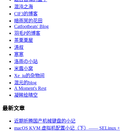
混沌之海
ClF3的博客
暗雨冥的花田
Catfootbeats' Blog
羽毛P的博客
茶栗栗屋
涛叔
寒寒
洛雨の小站
米露小窝
Xe_iu的杂物间
混元的blog
A Moment's Rest
凝眸绘晴空
最新文章
近期折腾国产机械键盘的小记
macOS KVM 虚拟机配置小记（下）—— SELinux +