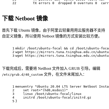
22
        TX errors 0  dropped 0 overruns 0  carr
下载 Netboot 镜像
首先下载 Ubuntu 镜像，由于阿里云轻量用用云服务器不支持
自定义镜像，所以使用 Netboot 镜像的方式安装比较方便。
1
mkdir /boot/ubuntu-focal && cd /boot/ubuntu-foca
2
wget https://mirrors.tuna.tsinghua.edu.cn/ubuntu
3
wget https://mirrors.tuna.tsinghua.edu.cn/ubuntu
下载完成后，需要将 NetBoot 文件加入 GRUB 引导。编辑
文件，在文件末尾加入：
/etc/grub.d/40_custom
1
menuentry "Ubuntu 20.04 LTS Server Netboot Insta
2
    set root="(hd0,msdos1)"
3
    linux /boot/ubuntu-focal/linux
4
    initrd /boot/ubuntu-focal/initrd.gz
5
}