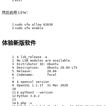
2
exit
然后启用 UFW：
1
sudo ufw allow 62630
2
sudo ufw enable
体验新版软件
1
$ lsb_release -a
2
No LSB modules are available.
3
Distributor ID: Ubuntu
4
Description:    Ubuntu 20.04 LTS
5
Release:        20.04
6
Codename:       focal
7
8
$ openssl version
9
OpenSSL 1.1.1f  31 Mar 2020
10
11
$ python3 --version
12
Python 3.8.2
13
14
$ php -v