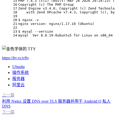
15
PHP 7.4.3 (cli) (built: Mar 26 2020 20:24:23) (
16
Copyright (c) The PHP Group
17
Zend Engine v3.4.0, Copyright (c) Zend Technolo
18
    with Zend OPcache v7.4.3, Copyright (c), by
19
20
$ nginx -v
21
nginx version: nginx/1.17.10 (Ubuntu)
22
23
$ mysql --version
24
mysql  Ver 8.0.19-0ubuntu5 for Linux on x86_64 
https://lty.vc/r/8y
Ubuntu
操作系统
服务器
阿里云
上一篇
利用 Nginx 设置 DNS over TLS 服务器并用于 Android Q 私人
DNS
下一篇