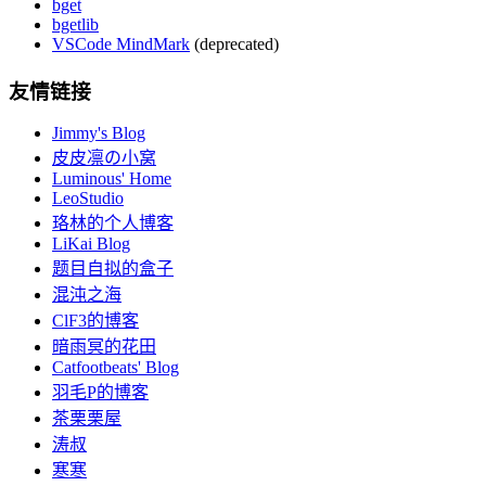
bget
bgetlib
VSCode MindMark
(deprecated)
友情链接
Jimmy's Blog
皮皮凛の小窝
Luminous' Home
LeoStudio
珞林的个人博客
LiKai Blog
题目自拟的盒子
混沌之海
ClF3的博客
暗雨冥的花田
Catfootbeats' Blog
羽毛P的博客
茶栗栗屋
涛叔
寒寒