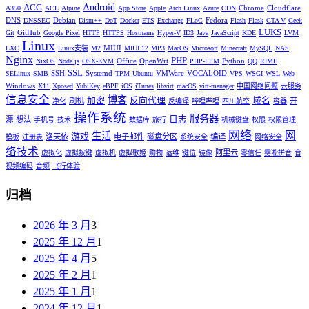
Android
ACG
Chrome
Cloudflare
A350
ACL
Alpine
App Store
Apple
Arch Linux
Azure
CDN
DNS
Debian
Fedora
DNSSEC
Dism++
DoT
Docker
ETS
Exchange
FLoC
Flash
Flask
GTA V
Geek
LUKS
GitHub
Git
Google Pixel
HTTP
HTTPS
Hostname
Hyper-V
ID3
Java
JavaScript
KDE
LVM
Linux
MIUI
LXC
Linux安装
M2
MIUI 12
MP3
MacOS
Microsoft
Minecraft
MySQL
NAS
Nginx
PHP
Office
OpenWrt
Python
NixOS
Node.js
OSX-KVM
PHP-FPM
QQ
RIME
SSL
SSH
Systemd
VMWare
VOCALOID
SELinux
SMB
TPM
Ubuntu
VPS
WSGI
WSL
Web
Windows
X11
Xposed
YubiKey
eBPF
iOS
iTunes
libvirt
macOS
virt-manager
中国网络问题
云服务
信息安全
博客
加密
反向代理
域名
刷机
开
净化
反编译
哔哩哔哩
四川航空
容器
操作系统
服务器
日志
源
想法
手机号
技术
数据库
旅行
机械键盘
权限
权限管理
网络
网
生活
游戏
洛天依
电子邮件
磁盘分区
编译
模板
注册表
系统安全
网络安全
络技术
阿里云
虚拟化
虚拟按键
虚拟机
虚拟歌姬
购物
运维
键位
镜像
零信任
雾凇拼音
音
视频编码
音频
飞行体验
归档
2026 年 3 月
3
2025 年 12 月
1
2025 年 4 月
5
2025 年 2 月
1
2025 年 1 月
1
2024 年 12 月
1