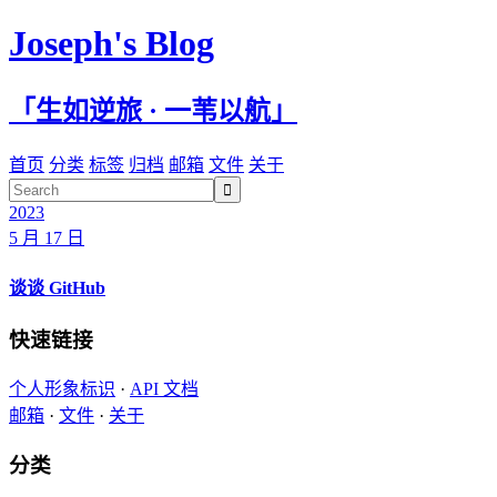
Joseph's Blog
「生如逆旅 · 一苇以航」
首页
分类
标签
归档
邮箱
文件
关于

2023
5 月 17 日
谈谈 GitHub
快速链接
个人形象标识
·
API 文档
邮箱
·
文件
·
关于
分类