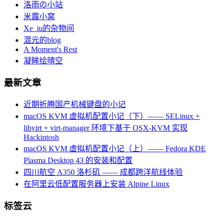
洛雨の小站
米露小窝
Xe_iu的杂物间
混元的blog
A Moment's Rest
凝眸绘晴空
最新文章
近期折腾国产机械键盘的小记
macOS KVM 虚拟机配置小记（下）—— SELinux +
libvirt + virt-manager 环境下基于 OSX-KVM 实现
Hackintosh
macOS KVM 虚拟机配置小记（上）—— Fedora KDE
Plasma Desktop 43 的安装和配置
四川航空 A350 洛杉矶 —— 成都跨洋航线体验
在阿里云低配置服务器上安装 Alpine Linux
标签云