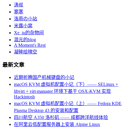
涛叔
寒寒
洛雨の小站
米露小窝
Xe_iu的杂物间
混元的blog
A Moment's Rest
凝眸绘晴空
最新文章
近期折腾国产机械键盘的小记
macOS KVM 虚拟机配置小记（下）—— SELinux +
libvirt + virt-manager 环境下基于 OSX-KVM 实现
Hackintosh
macOS KVM 虚拟机配置小记（上）—— Fedora KDE
Plasma Desktop 43 的安装和配置
四川航空 A350 洛杉矶 —— 成都跨洋航线体验
在阿里云低配置服务器上安装 Alpine Linux