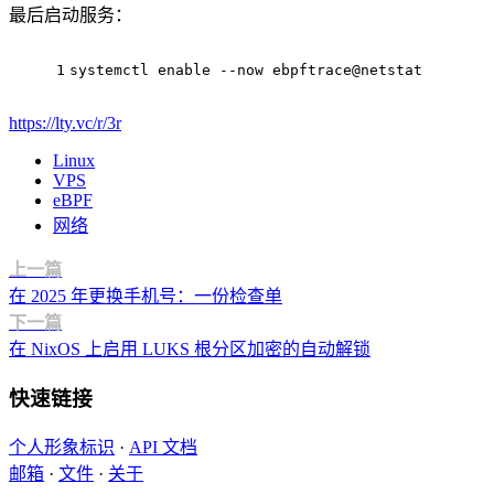
最后启动服务：
1
systemctl 
enable
 --now ebpftrace@netstat
https://lty.vc/r/3r
Linux
VPS
eBPF
网络
上一篇
在 2025 年更换手机号：一份检查单
下一篇
在 NixOS 上启用 LUKS 根分区加密的自动解锁
快速链接
个人形象标识
·
API 文档
邮箱
·
文件
·
关于