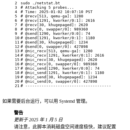
2
sudo
 ./netstat.bt
3
# Attaching 5 probes...
4
# Time: 2025-01-02 10:07:10 PST
5
# @recv[513, qemu-ga]: 1280
6
# @recv[1291, kworker/0:1]: 2616
7
# @recv[30, khugepaged]: 2620
8
# @recv[0, swapper/0]: 989360
9
# @send[1290, kworker/0:0]: 74
10
# @send[1291, kworker/0:1]: 1180
11
# @send[30, khugepaged]: 1234
12
# @send[0, swapper/0]: 427898
13
# @nic_recv[513, qemu-ga]: 1280
14
# @nic_recv[1291, kworker/0:1]: 2616
15
# @nic_recv[30, khugepaged]: 2620
16
# @nic_recv[0, swapper/0]: 989360
17
# @nic_send[1290, kworker/0:0]: 74
18
# @nic_send[1291, kworker/0:1]: 1180
19
# @nic_send[30, khugepaged]: 1234
20
# @nic_send[0, swapper/0]: 427898
21
# -------------------------------------
如果需要后台运行，可以用 Systemd 管理。
警告
更新于 2025 年 1 月 5 日
请注意，此脚本消耗磁盘空间速度极快，建议配置