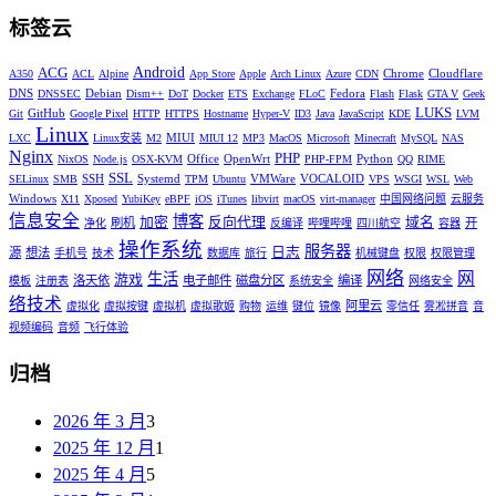
标签云
Android
ACG
Chrome
Cloudflare
A350
ACL
Alpine
App Store
Apple
Arch Linux
Azure
CDN
DNS
Debian
Fedora
DNSSEC
Dism++
DoT
Docker
ETS
Exchange
FLoC
Flash
Flask
GTA V
Geek
LUKS
GitHub
Git
Google Pixel
HTTP
HTTPS
Hostname
Hyper-V
ID3
Java
JavaScript
KDE
LVM
Linux
MIUI
LXC
Linux安装
M2
MIUI 12
MP3
MacOS
Microsoft
Minecraft
MySQL
NAS
Nginx
PHP
Office
OpenWrt
Python
NixOS
Node.js
OSX-KVM
PHP-FPM
QQ
RIME
SSL
SSH
Systemd
VMWare
VOCALOID
SELinux
SMB
TPM
Ubuntu
VPS
WSGI
WSL
Web
Windows
X11
Xposed
YubiKey
eBPF
iOS
iTunes
libvirt
macOS
virt-manager
中国网络问题
云服务
信息安全
博客
加密
反向代理
域名
刷机
开
净化
反编译
哔哩哔哩
四川航空
容器
操作系统
服务器
日志
源
想法
手机号
技术
数据库
旅行
机械键盘
权限
权限管理
网络
网
生活
游戏
洛天依
电子邮件
磁盘分区
编译
模板
注册表
系统安全
网络安全
络技术
阿里云
虚拟化
虚拟按键
虚拟机
虚拟歌姬
购物
运维
键位
镜像
零信任
雾凇拼音
音
视频编码
音频
飞行体验
归档
2026 年 3 月
3
2025 年 12 月
1
2025 年 4 月
5