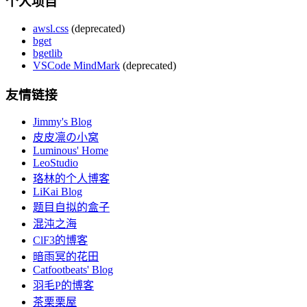
个人项目
awsl.css
(deprecated)
bget
bgetlib
VSCode MindMark
(deprecated)
友情链接
Jimmy's Blog
皮皮凛の小窝
Luminous' Home
LeoStudio
珞林的个人博客
LiKai Blog
题目自拟的盒子
混沌之海
ClF3的博客
暗雨冥的花田
Catfootbeats' Blog
羽毛P的博客
茶栗栗屋