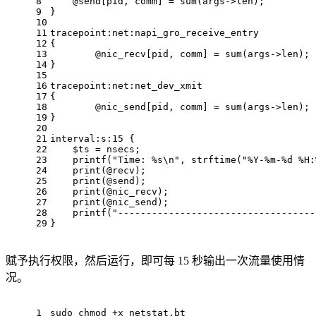
8
    @send[pid, comm] = sum(args->len);
9
}
10
11
tracepoint:net:napi_gro_receive_entry
12
{
13
	@nic_recv[pid, comm] = sum(args->len);
14
}
15
16
tracepoint:net:net_dev_xmit
17
{
18
	@nic_send[pid, comm] = sum(args->len);
19
}
20
21
interval:s:15 {
22
    $ts = nsecs;
23
    printf("Time: %s\n", strftime("%Y-%m-%d %H:
24
    print(@recv);
25
    print(@send);
26
    print(@nic_recv);
27
    print(@nic_send);
28
    printf("-----------------------------------
29
}
赋予执行权限，然后运行，即可每 15 秒输出一次流量使用情
况。
1
sudo
chmod
 +x netstat.bt