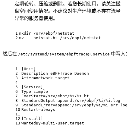
定期轮转、压缩或删除。若您长期使用，请关注磁
盘空间使用情况。不建议对生产环境或不存在流量
异常的服务器使用。
1
mkdir
 /srv/ebpf/netstat
2
mv
    netstat.bt /srv/ebpf/netstat
然后在
中写入：
/etc/systemd/system/ebpftrace@.service
1
[Unit]
2
Description
=eBPFTrace Daemon
3
After
=network.target
4
5
[Service]
6
Type
=simple
7
ExecStart
=/srv/ebpf/%i/%i.bt
8
StandardOutput
=append:/srv/ebpf/%i/%i.log
9
StandardError
=append:/srv/ebpf/%i/%i_err.log
10
Restart
=always
11
12
[Install]
13
WantedBy
=multi-user.target