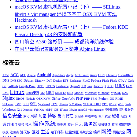
macOS KVM 虚拟机配置小记（下）—— SELinux +
libvirt + virt-manager 环境下基于 OSX-KVM 实现
Hackintosh
macOS KVM 虚拟机配置小记（上）—— Fedora KDE
Plasma Desktop 43 的安装和配置
四川航空 A350 洛杉矶 —— 成都跨洋航线体验
在阿里云低配置服务器上安装 Alpine Linux
标签云
Android
ACG
Chrome
Cloudflare
A350
ACL
Alpine
App Store
Apple
Arch Linux
Azure
CDN
DNS
Debian
Fedora
DNSSEC
Dism++
DoT
Docker
ETS
Exchange
FLoC
Flash
Flask
GTA V
Geek
LUKS
GitHub
Git
Google Pixel
HTTP
HTTPS
Hostname
Hyper-V
ID3
Java
JavaScript
KDE
LVM
Linux
MIUI
LXC
Linux安装
M2
MIUI 12
MP3
MacOS
Microsoft
Minecraft
MySQL
NAS
Nginx
PHP
Office
OpenWrt
Python
NixOS
Node.js
OSX-KVM
PHP-FPM
QQ
RIME
SSL
SSH
Systemd
VMWare
VOCALOID
SELinux
SMB
TPM
Ubuntu
VPS
WSGI
WSL
Web
Windows
X11
Xposed
YubiKey
eBPF
iOS
iTunes
libvirt
macOS
virt-manager
中国网络问题
云服务
信息安全
博客
加密
反向代理
域名
刷机
开
净化
反编译
哔哩哔哩
四川航空
容器
操作系统
服务器
日志
源
想法
手机号
技术
数据库
旅行
机械键盘
权限
权限管理
网络
网
生活
游戏
洛天依
电子邮件
磁盘分区
编译
模板
注册表
系统安全
网络安全