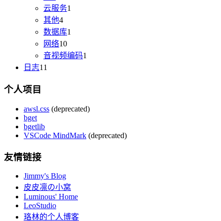
云服务
1
其他
4
数据库
1
网络
10
音视频编码
1
日志
11
个人项目
awsl.css
(deprecated)
bget
bgetlib
VSCode MindMark
(deprecated)
友情链接
Jimmy's Blog
皮皮凛の小窝
Luminous' Home
LeoStudio
珞林的个人博客