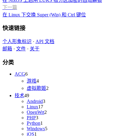
在 NixOS 上启用 LUKS 根分区加密的自动解锁
下一篇
在 Linux 下交换 Super (Win) 和 Ctrl 键位
快速链接
个人形象标识
·
API 文档
邮箱
·
文件
·
关于
分类
ACG
6
游戏
4
虚拟歌姬
2
技术
49
Android
3
Linux
17
OpenWrt
2
PHP
3
Python
1
Windows
5
iOS
1