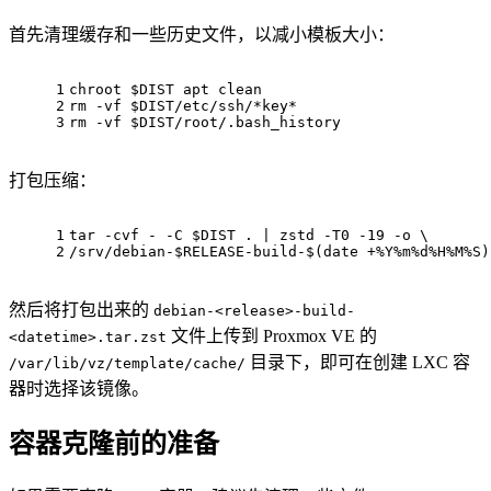
首先清理缓存和一些历史文件，以减小模板大小：
1
chroot
$DIST
 apt clean
2
rm
 -vf 
$DIST
/etc/ssh/*key*
3
rm
 -vf 
$DIST
/root/.bash_history
打包压缩：
1
tar -cvf - -C 
$DIST
 . | zstd -T0 -19 -o \
2
/srv/debian-
$RELEASE
-build-$(
date
 +%Y%m%d%H%M%S)
然后将打包出来的
debian-<release>-build-
文件上传到 Proxmox VE 的
<datetime>.tar.zst
目录下，即可在创建 LXC 容
/var/lib/vz/template/cache/
器时选择该镜像。
容器克隆前的准备