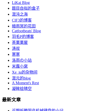
LiKai Blog
题目自拟的盒子
混沌之海
ClF3的博客
暗雨冥的花田
Catfootbeats' Blog
羽毛P的博客
茶栗栗屋
涛叔
寒寒
洛雨の小站
米露小窝
Xe_iu的杂物间
混元的blog
A Moment's Rest
凝眸绘晴空
最新文章
近期折腾国产机械键盘的小记