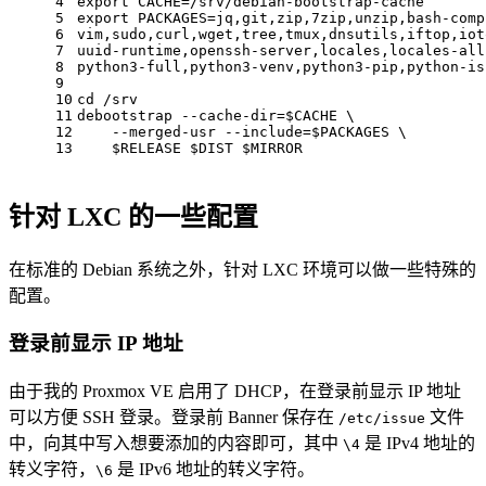
4
export
 CACHE=/srv/debian-bootstrap-cache
5
export
 PACKAGES=jq,git,zip,7zip,unzip,bash-comp
6
vim,
sudo
,curl,wget,tree,tmux,dnsutils,iftop,iot
7
uuid-runtime,openssh-server,locales,locales-all
8
python3-full,python3-venv,python3-pip,python-is
9
10
cd
 /srv
11
debootstrap --cache-dir=
$CACHE
 \
12
    --merged-usr --include=
$PACKAGES
 \
13
$RELEASE
$DIST
$MIRROR
针对 LXC 的一些配置
在标准的 Debian 系统之外，针对 LXC 环境可以做一些特殊的
配置。
登录前显示 IP 地址
由于我的 Proxmox VE 启用了 DHCP，在登录前显示 IP 地址
可以方便 SSH 登录。登录前 Banner 保存在
文件
/etc/issue
中，向其中写入想要添加的内容即可，其中
是 IPv4 地址的
\4
转义字符，
是 IPv6 地址的转义字符。
\6