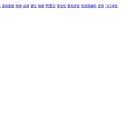
阿里云
机
虚拟歌姬
购物
运维
键位
镜像
零信任
雾凇拼音
音视频编码
音频
飞行体验