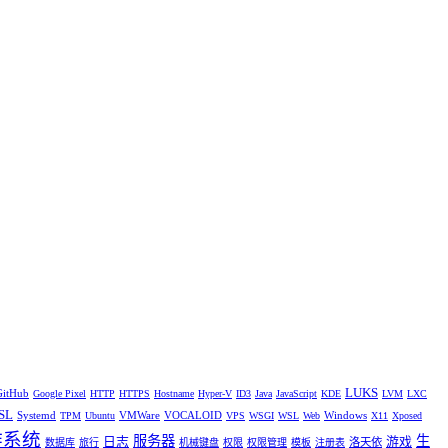
LUKS
GitHub
Google Pixel
HTTP
HTTPS
Hostname
Hyper-V
ID3
Java
JavaScript
KDE
LVM
LXC
SL
Systemd
VMWare
VOCALOID
Windows
TPM
Ubuntu
VPS
WSGI
WSL
Web
X11
Xposed
作系统
服务器
生
日志
游戏
洛天依
数据库
旅行
机械键盘
权限
权限管理
模板
注册表