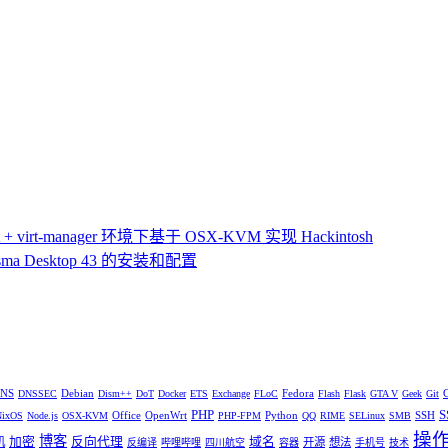
 virt-manager 环境下基于 OSX-KVM 实现 Hackintosh
ma Desktop 43 的安装和配置
NS
Debian
Fedora
DNSSEC
Dism++
DoT
Docker
ETS
Exchange
FLoC
Flash
Flask
GTA V
Geek
Git
PHP
S
Office
OpenWrt
Python
SSH
NixOS
Node.js
OSX-KVM
PHP-FPM
QQ
RIME
SELinux
SMB
操
博客
加密
反向代理
域名
机
开源
想法
反编译
哔哩哔哩
四川航空
容器
手机号
技术