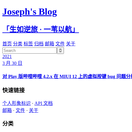
Joseph's Blog
「生如逆旅 · 一苇以航」
首页
分类
标签
归档
邮箱
文件
关于

2021
3 月 30 日
对 Play 版哔哩哔哩 4.2.x 在 MIUI 12 上的虚拟按键 bug
快速链接
个人形象标识
·
API 文档
邮箱
·
文件
·
关于
分类