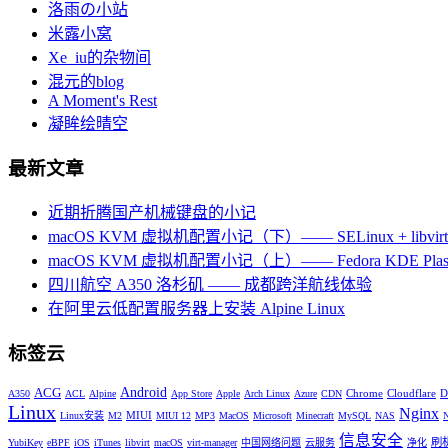
洛雨の小站
米露小窝
Xe_iu的杂物间
混元的blog
A Moment's Rest
凝眸绘晴空
最新文章
近期折腾国产机械键盘的小记
macOS KVM 虚拟机配置小记（下）—— SELinux + libvirt +
macOS KVM 虚拟机配置小记（上）—— Fedora KDE Plas
四川航空 A350 洛杉矶 —— 成都跨洋航线体验
在阿里云低配置服务器上安装 Alpine Linux
标签云
Android
ACG
Chrome
Cloudflare
D
A350
ACL
Alpine
App Store
Apple
Arch Linux
Azure
CDN
Linux
Nginx
MIUI
Linux安装
M2
MIUI 12
MP3
MacOS
Microsoft
Minecraft
MySQL
NAS
信息安全
刷
YubiKey
eBPF
iOS
iTunes
libvirt
macOS
virt-manager
中国网络问题
云服务
净化