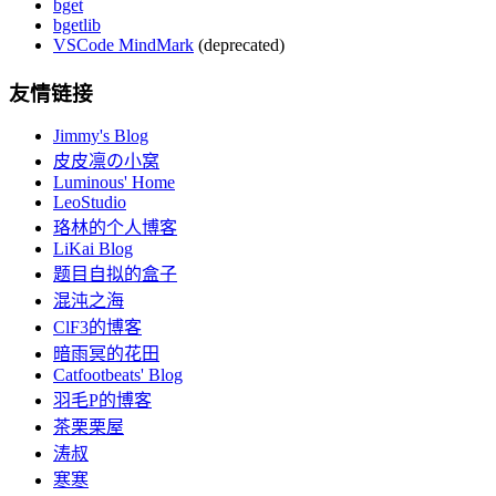
bget
bgetlib
VSCode MindMark
(deprecated)
友情链接
Jimmy's Blog
皮皮凛の小窝
Luminous' Home
LeoStudio
珞林的个人博客
LiKai Blog
题目自拟的盒子
混沌之海
ClF3的博客
暗雨冥的花田
Catfootbeats' Blog
羽毛P的博客
茶栗栗屋
涛叔
寒寒