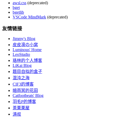
awsl.css
(deprecated)
bget
bgetlib
VSCode MindMark
(deprecated)
友情链接
Jimmy's Blog
皮皮凛の小窝
Luminous' Home
LeoStudio
珞林的个人博客
LiKai Blog
题目自拟的盒子
混沌之海
ClF3的博客
暗雨冥的花田
Catfootbeats' Blog
羽毛P的博客
茶栗栗屋
涛叔