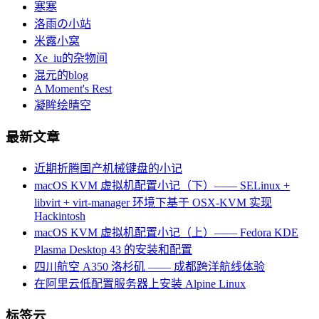
寒寒
洛雨の小站
米露小窝
Xe_iu的杂物间
混元的blog
A Moment's Rest
凝眸绘晴空
最新文章
近期折腾国产机械键盘的小记
macOS KVM 虚拟机配置小记（下）—— SELinux +
libvirt + virt-manager 环境下基于 OSX-KVM 实现
Hackintosh
macOS KVM 虚拟机配置小记（上）—— Fedora KDE
Plasma Desktop 43 的安装和配置
四川航空 A350 洛杉矶 —— 成都跨洋航线体验
在阿里云低配置服务器上安装 Alpine Linux
标签云