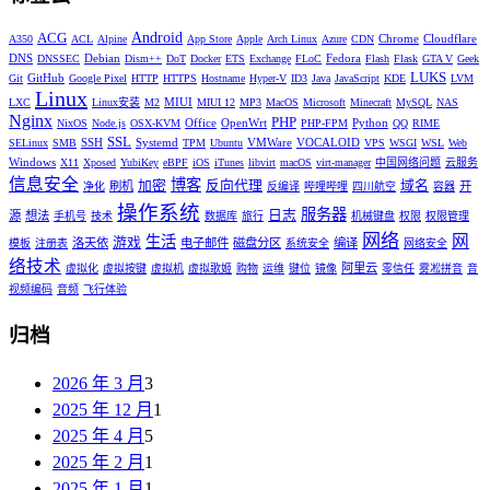
Android
ACG
Chrome
Cloudflare
A350
ACL
Alpine
App Store
Apple
Arch Linux
Azure
CDN
DNS
Debian
Fedora
DNSSEC
Dism++
DoT
Docker
ETS
Exchange
FLoC
Flash
Flask
GTA V
Geek
LUKS
GitHub
Git
Google Pixel
HTTP
HTTPS
Hostname
Hyper-V
ID3
Java
JavaScript
KDE
LVM
Linux
MIUI
LXC
Linux安装
M2
MIUI 12
MP3
MacOS
Microsoft
Minecraft
MySQL
NAS
Nginx
PHP
Office
OpenWrt
Python
NixOS
Node.js
OSX-KVM
PHP-FPM
QQ
RIME
SSL
SSH
Systemd
VMWare
VOCALOID
SELinux
SMB
TPM
Ubuntu
VPS
WSGI
WSL
Web
Windows
X11
Xposed
YubiKey
eBPF
iOS
iTunes
libvirt
macOS
virt-manager
中国网络问题
云服务
信息安全
博客
加密
反向代理
域名
刷机
开
净化
反编译
哔哩哔哩
四川航空
容器
操作系统
服务器
日志
源
想法
手机号
技术
数据库
旅行
机械键盘
权限
权限管理
网络
网
生活
游戏
洛天依
电子邮件
磁盘分区
编译
模板
注册表
系统安全
网络安全
络技术
阿里云
虚拟化
虚拟按键
虚拟机
虚拟歌姬
购物
运维
键位
镜像
零信任
雾凇拼音
音
视频编码
音频
飞行体验
归档
2026 年 3 月
3
2025 年 12 月
1
2025 年 4 月
5
2025 年 2 月
1
2025 年 1 月
1