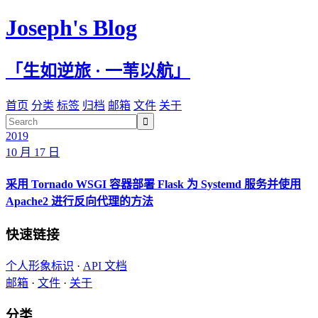
Joseph's Blog
「生如逆旅 · 一苇以航」
首页
分类
标签
归档
邮箱
文件
关于

2019
10 月 17 日
采用 Tornado WSGI 容器部署 Flask 为 Systemd 服务并使用
Apache2 进行反向代理的方法
快速链接
个人形象标识
·
API 文档
邮箱
·
文件
·
关于
分类