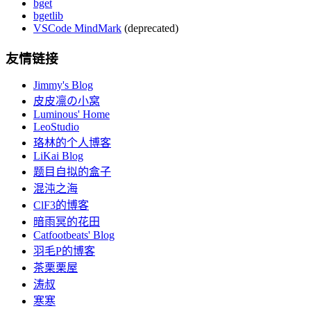
bget
bgetlib
VSCode MindMark
(deprecated)
友情链接
Jimmy's Blog
皮皮凛の小窝
Luminous' Home
LeoStudio
珞林的个人博客
LiKai Blog
题目自拟的盒子
混沌之海
ClF3的博客
暗雨冥的花田
Catfootbeats' Blog
羽毛P的博客
茶栗栗屋
涛叔
寒寒