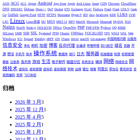
Android
ACG
Chrome
Cloudflare
A350
ACL
Alpine
App Store
Apple
Arch Linux
Azure
CDN
DNS
Debian
Fedora
DNSSEC
Dism++
DoT
Docker
ETS
Exchange
FLoC
Flash
Flask
GTA V
Geek
LUKS
GitHub
Git
Google Pixel
HTTP
HTTPS
Hostname
Hyper-V
ID3
Java
JavaScript
KDE
LVM
Linux
MIUI
LXC
Linux安装
M2
MIUI 12
MP3
MacOS
Microsoft
Minecraft
MySQL
NAS
Nginx
PHP
Office
OpenWrt
Python
NixOS
Node.js
OSX-KVM
PHP-FPM
QQ
RIME
SSL
SSH
Systemd
VMWare
VOCALOID
SELinux
SMB
TPM
Ubuntu
VPS
WSGI
WSL
Web
Windows
X11
Xposed
YubiKey
eBPF
iOS
iTunes
libvirt
macOS
virt-manager
中国网络问题
云服务
信息安全
博客
加密
反向代理
域名
刷机
开
净化
反编译
哔哩哔哩
四川航空
容器
操作系统
服务器
日志
源
想法
手机号
技术
数据库
旅行
机械键盘
权限
权限管理
网络
网
生活
游戏
洛天依
电子邮件
磁盘分区
编译
模板
注册表
系统安全
网络安全
络技术
阿里云
虚拟化
虚拟按键
虚拟机
虚拟歌姬
购物
运维
键位
镜像
零信任
雾凇拼音
音
视频编码
音频
飞行体验
归档
2026 年 3 月
3
2025 年 12 月
1
2025 年 4 月
5
2025 年 2 月
1
2025 年 1 月
1
2024 年 12 月
1