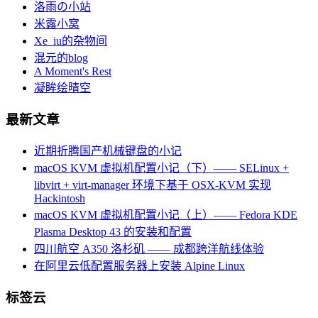
洛雨の小站
米露小窝
Xe_iu的杂物间
混元的blog
A Moment's Rest
凝眸绘晴空
最新文章
近期折腾国产机械键盘的小记
macOS KVM 虚拟机配置小记（下）—— SELinux +
libvirt + virt-manager 环境下基于 OSX-KVM 实现
Hackintosh
macOS KVM 虚拟机配置小记（上）—— Fedora KDE
Plasma Desktop 43 的安装和配置
四川航空 A350 洛杉矶 —— 成都跨洋航线体验
在阿里云低配置服务器上安装 Alpine Linux
标签云