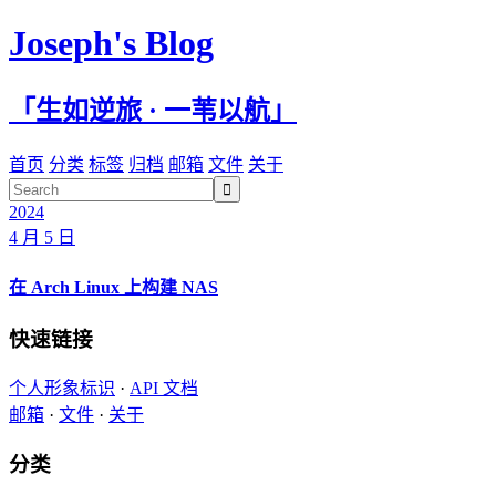
Joseph's Blog
「生如逆旅 · 一苇以航」
首页
分类
标签
归档
邮箱
文件
关于

2024
4 月 5 日
在 Arch Linux 上构建 NAS
快速链接
个人形象标识
·
API 文档
邮箱
·
文件
·
关于
分类