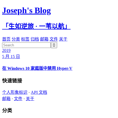
Joseph's Blog
「生如逆旅 · 一苇以航」
首页
分类
标签
归档
邮箱
文件
关于

2019
5 月 15 日
在 Windows 10 家庭版中禁用 Hyper-V
快速链接
个人形象标识
·
API 文档
邮箱
·
文件
·
关于
分类