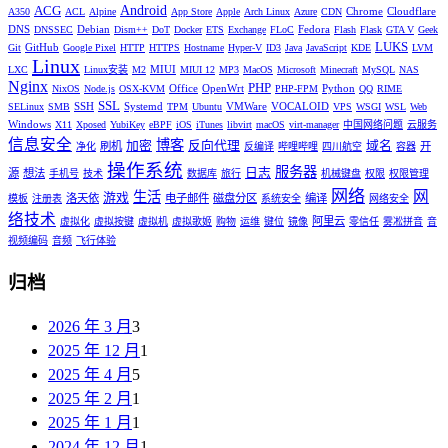
Android
ACG
Chrome
Cloudflare
A350
ACL
Alpine
App Store
Apple
Arch Linux
Azure
CDN
DNS
Debian
Fedora
DNSSEC
Dism++
DoT
Docker
ETS
Exchange
FLoC
Flash
Flask
GTA V
Geek
LUKS
GitHub
Git
Google Pixel
HTTP
HTTPS
Hostname
Hyper-V
ID3
Java
JavaScript
KDE
LVM
Linux
MIUI
LXC
Linux安装
M2
MIUI 12
MP3
MacOS
Microsoft
Minecraft
MySQL
NAS
Nginx
PHP
Office
OpenWrt
Python
NixOS
Node.js
OSX-KVM
PHP-FPM
QQ
RIME
SSL
SSH
Systemd
VMWare
VOCALOID
SELinux
SMB
TPM
Ubuntu
VPS
WSGI
WSL
Web
Windows
X11
Xposed
YubiKey
eBPF
iOS
iTunes
libvirt
macOS
virt-manager
中国网络问题
云服务
信息安全
博客
加密
反向代理
域名
刷机
开
净化
反编译
哔哩哔哩
四川航空
容器
操作系统
服务器
日志
源
想法
手机号
技术
数据库
旅行
机械键盘
权限
权限管理
网络
网
生活
游戏
洛天依
电子邮件
磁盘分区
编译
模板
注册表
系统安全
网络安全
络技术
阿里云
虚拟化
虚拟按键
虚拟机
虚拟歌姬
购物
运维
键位
镜像
零信任
雾凇拼音
音
视频编码
音频
飞行体验
归档
2026 年 3 月
3
2025 年 12 月
1
2025 年 4 月
5
2025 年 2 月
1
2025 年 1 月
1
2024 年 12 月
1