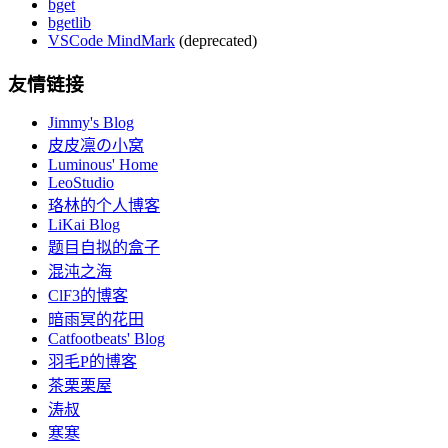
bget
bgetlib
VSCode MindMark
(deprecated)
友情链接
Jimmy's Blog
皮皮凛の小窝
Luminous' Home
LeoStudio
珞林的个人博客
LiKai Blog
题目自拟的盒子
混沌之海
ClF3的博客
暗雨冥的花田
Catfootbeats' Blog
羽毛P的博客
茶栗栗屋
涛叔
寒寒