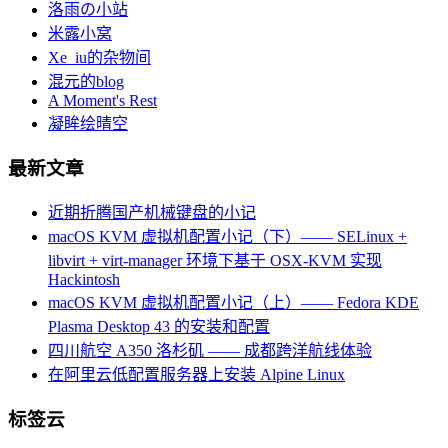
洛雨の小站
米露小窝
Xe_iu的杂物间
混元的blog
A Moment's Rest
凝眸绘晴空
最新文章
近期折腾国产机械键盘的小记
macOS KVM 虚拟机配置小记（下）—— SELinux +
libvirt + virt-manager 环境下基于 OSX-KVM 实现
Hackintosh
macOS KVM 虚拟机配置小记（上）—— Fedora KDE
Plasma Desktop 43 的安装和配置
四川航空 A350 洛杉矶 —— 成都跨洋航线体验
在阿里云低配置服务器上安装 Alpine Linux
标签云