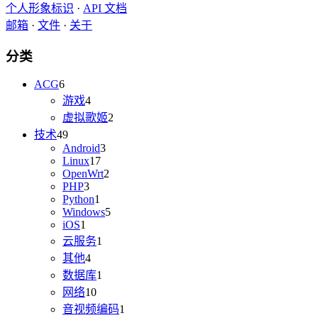
个人形象标识
·
API 文档
邮箱
·
文件
·
关于
分类
ACG
6
游戏
4
虚拟歌姬
2
技术
49
Android
3
Linux
17
OpenWrt
2
PHP
3
Python
1
Windows
5
iOS
1
云服务
1
其他
4
数据库
1
网络
10
音视频编码
1