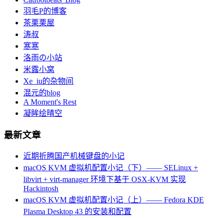
羽毛P的博客
茶栗栗屋
涛叔
寒寒
洛雨の小站
米露小窝
Xe_iu的杂物间
混元的blog
A Moment's Rest
凝眸绘晴空
最新文章
近期折腾国产机械键盘的小记
macOS KVM 虚拟机配置小记（下）—— SELinux +
libvirt + virt-manager 环境下基于 OSX-KVM 实现
Hackintosh
macOS KVM 虚拟机配置小记（上）—— Fedora KDE
Plasma Desktop 43 的安装和配置