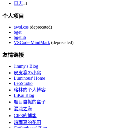
日志
11
个人项目
awsl.css
(deprecated)
bget
bgetlib
VSCode MindMark
(deprecated)
友情链接
Jimmy's Blog
皮皮凛の小窝
Luminous' Home
LeoStudio
珞林的个人博客
LiKai Blog
题目自拟的盒子
混沌之海
ClF3的博客
暗雨冥的花田
Catfootbeats' Blog