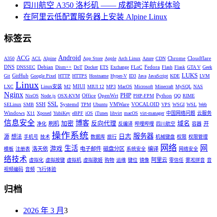
四川航空 A350 洛杉矶 —— 成都跨洋航线体验
在阿里云低配置服务器上安装 Alpine Linux
标签云
Android
ACG
Chrome
Cloudflare
A350
ACL
Alpine
App Store
Apple
Arch Linux
Azure
CDN
DNS
Debian
Fedora
DNSSEC
Dism++
DoT
Docker
ETS
Exchange
FLoC
Flash
Flask
GTA V
Geek
LUKS
GitHub
Git
Google Pixel
HTTP
HTTPS
Hostname
Hyper-V
ID3
Java
JavaScript
KDE
LVM
Linux
MIUI
LXC
Linux安装
M2
MIUI 12
MP3
MacOS
Microsoft
Minecraft
MySQL
NAS
Nginx
PHP
Office
OpenWrt
Python
NixOS
Node.js
OSX-KVM
PHP-FPM
QQ
RIME
SSL
SSH
Systemd
VMWare
VOCALOID
SELinux
SMB
TPM
Ubuntu
VPS
WSGI
WSL
Web
Windows
X11
Xposed
YubiKey
eBPF
iOS
iTunes
libvirt
macOS
virt-manager
中国网络问题
云服务
信息安全
博客
加密
反向代理
域名
刷机
开
净化
反编译
哔哩哔哩
四川航空
容器
操作系统
服务器
日志
源
想法
手机号
技术
数据库
旅行
机械键盘
权限
权限管理
网络
网
生活
游戏
洛天依
电子邮件
磁盘分区
编译
模板
注册表
系统安全
网络安全
络技术
阿里云
虚拟化
虚拟按键
虚拟机
虚拟歌姬
购物
运维
键位
镜像
零信任
雾凇拼音
音
视频编码
音频
飞行体验
归档
2026 年 3 月
3